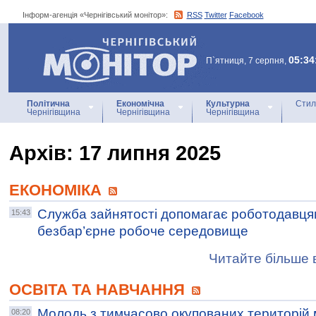
Інформ-агенція «Чернігівський монітор»:
RSS
Twitter
Facebook
Інформ-агенція
«Чернігівський монітор»
05:34
П`ятниця, 7 серпня,
Політична
Економічна
Культурна
Стил
Чернігівщина
Чернігівщина
Чернігівщина
Архiв: 17 липня 2025
ЕКОНОМІКА
Служба зайнятості допомагає роботодавця
15:43
безбар’єрне робоче середовище
Читайте більше в
ОСВІТА ТА НАВЧАННЯ
Молодь з тимчасово окупованих територій 
08:20