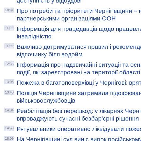
доступність у відбудові
Про потреби та пріоритети Чернігівщини – на
10:31
партнерськими організаціями ООН
Інформація для працедавців щодо працевла
11:02
інвалідністю
Важливо дотримуватися правил і рекоменда
11:55
відпочинку біля водойм
Інформація про надзвичайні ситуації та осн
12:35
події, які зареєстровані на території області
Пожежа в багатоповерхівці у Чернігові: вря
13:08
Поліція Чернігівщини затримала підозрюван
13:40
військовослужбовців
Реабілітація без перешкод: у лікарнях Черн
14:04
впроваджують сучасні безбар'єрні рішення
Рятувальники оперативно ліквідували поже
14:50
На Чернігівщині суд виніс вирок російському
16:09