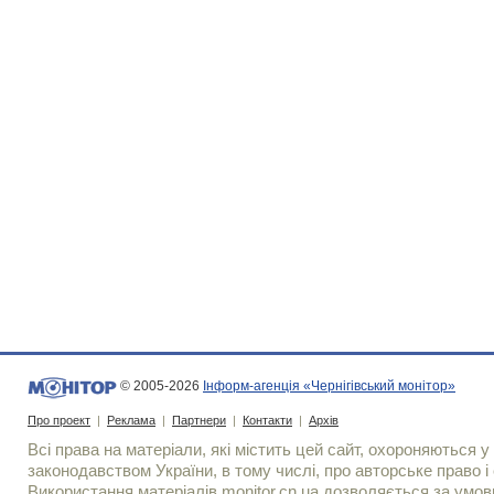
© 2005-2026
Інформ-агенція «Чернігівський монітор»
Про проект
|
Реклама
|
Партнери
|
Контакти
|
Архів
Всі права на матеріали, які містить цей сайт, охороняються у 
законодавством України, в тому числі, про авторське право і 
Використання матерiалiв monitor.cn.ua дозволяється за умов