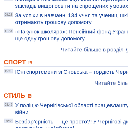
закладів вищої освіти на спрощених умова
За успіхи в навчанні 134 учня та учениці шк
09:23
отримають грошову допомогу
«Пакунок школяра»: Пенсійний фонд Україн
11:33
ще одну грошову допомогу
Читайте більше в розділі
СПОРТ
Юні спортсмени зі Сновська – гордість Чер
15:13
Читайте біль
СТИЛЬ
У поліцію Чернігівської області працевлаш
08:42
війни
Безбар’єрність — це просто?! У Чернігові д
09:55