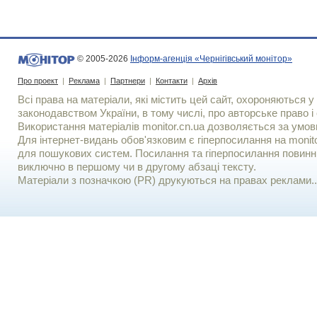
© 2005-2026
Інформ-агенція «Чернігівський монітор»
Про проект
|
Реклама
|
Партнери
|
Контакти
|
Архів
Всі права на матеріали, які містить цей сайт, охороняються у 
законодавством України, в тому числі, про авторське право і 
Використання матерiалiв monitor.cn.ua дозволяється за умов
Для iнтернет-видань обов'язковим є гiперпосилання на monito
для пошукових систем. Посилання та гіперпосилання повинні
виключно в першому чи в другому абзаці тексту.
Матеріали з позначкою (PR) друкуються на правах реклами..