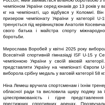
Россол, який займається вільною боротьбою з п'
чемпіоном України серед юнаків до 13 років у ва
кг на чемпіонаті, що відбувся у Коломиї. Ві
призером чемпіонату України у категорії U-
тренується під керівництвом Анатолія Косевич
свого батька і майстра спорту міжнародно
боротьби.
Мирослава Воробей у квітні 2025 року виборо
Всесвітній спортивній гімназіаді ISF U-15 у Се
чемпіонкою України у своїй віковій категорі
представляти Україну на чемпіонаті Європи U-
виборола срібну медаль у ваговій категорії 58 кг
Ніна Лемеш вручила спортсменам і їхнім трене
обласної ради та висловила щиру подяку за ї
цілеспрямованість і гідне представленн
престижних спортивних аренах. Прозвуча