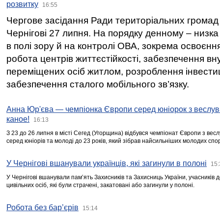
розвитку
16:55
Чергове засідання Ради територіальних громад 
Чернігові 27 липня. На порядку денному – низка
в полі зору й на контролі ОВА, зокрема освоєння
робота центрів життєстійкості, забезпечення вн
переміщених осіб житлом, розроблення інвестиц
забезпечення сталого мобільного зв’язку.
Анна Юр'єва — чемпіонка Європи серед юніорок з веслув
каное!
16:13
З 23 до 26 липня в місті Сегед (Угорщина) відбувся чемпіонат Європи з вес
серед юніорів та молоді до 23 років, який зібрав найсильніших молодих спо
У Чернігові вшанували українців, які загинули в полоні
15:
У Чернігові вшанували пам’ять Захисників та Захисниць України, учасників
цивільних осіб, які були страчені, закатовані або загинули у полоні.
Робота без бар’єрів
15:14