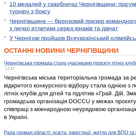
10 медалей у скарбничці Чернігівщини: підсу
турніру з боксу
Чернігівщина — бронзовий призер командного
з легкої атлетики серед юнаків та дівчат
У Чернігові пройшов Всеукраїнський олімпійс
ОСТАННІ НОВИНИ ЧЕРНІГІВЩИНИ
Чернігівська громада стала учасницею проєкту літніх клуб
17:17
Чернігівська міська територіальна громада за 
відкритого конкурсного відбору стала однією з
літніх клубів для дітей та підлітків «Грай. Дій. З
громадська організація DOCCU у межах проєкту 
співпраці з міжнародною неурядовою організаціє
в Україні.
Рада громад області: освіта, інвестиції, житло для ВПО та