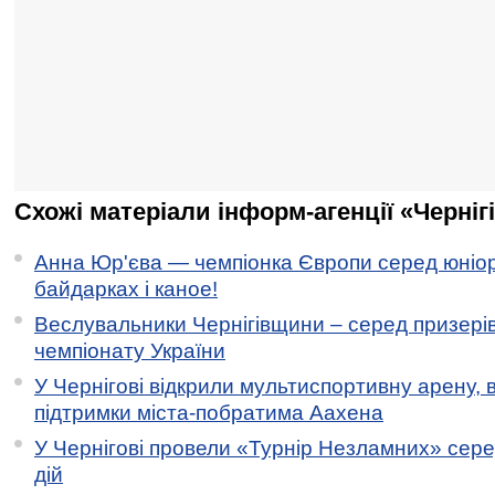
Схожі матеріали інформ-агенції «Черніг
Анна Юр'єва — чемпіонка Європи серед юніор
байдарках і каное!
Веслувальники Чернігівщини – серед призері
чемпіонату України
У Чернігові відкрили мультиспортивну арену, 
підтримки міста-побратима Аахена
У Чернігові провели «Турнір Незламних» сере
дій