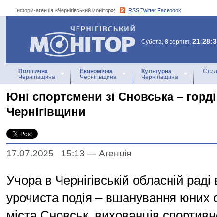
Інформ-агенція «Чернігівський монітор»:
RSS
Twitter
Facebook
Інформ-агенція
«Чернігівський монітор»
21:28:3
Субота, 8 серпня,
Політична
Економічна
Культурна
Стил
Чернігівщина
Чернігівщина
Чернігівщина
Юні спортсмени зі Сновська – горді
Чернігівщини
17.07.2025 15:13
—
Агенцiя
Учора в Чернігівській обласній раді
урочиста подія – вшанування юних с
міста Сновськ, вихованців спортивн