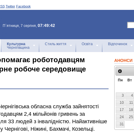
RSS
Twitter
Facebook
07:49:42
П`ятниця, 7 серпня,
Культурна
Стиль життя
Освіта
Відпочинок
Чернігівщина
опомагає роботодавцям
АНОНСИ 
єрне робоче середовище
Пн
Вт
3
4
10
11
 Чернігівська обласна служба зайнятості
17
18
одавцям 2,4 мільйонів гривень за
24
25
ля 33 людей з інвалідністю. Найактивніше
31
Чернігові, Ніжині, Бахмачі, Козельці.