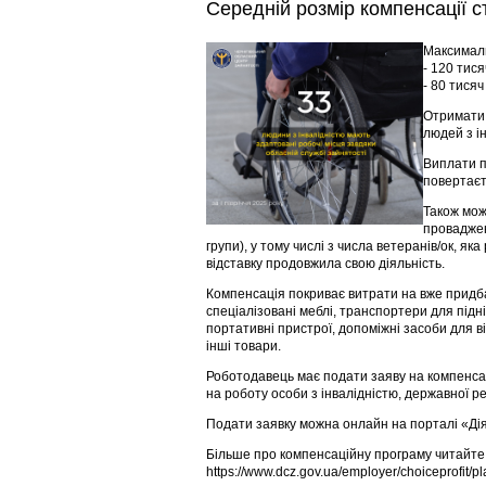
Середній розмір компенсації с
Максималь
- 120 тися
- 80 тисяч
Отримати 
людей з ін
Виплати п
повертаєт
Також мож
проваджен
групи), у тому числі з числа ветеранів/ок, як
відставку продовжила свою діяльність.
Компенсація покриває витрати на вже придб
спеціалізовані меблі, транспортери для підн
портативні пристрої, допоміжні засоби для в
інші товари.
Роботодавець має подати заяву на компенса
на роботу особи з інвалідністю, державної р
Подати заявку можна онлайн на порталі «Дія
Більше про компенсаційну програму читайте
https://www.dcz.gov.ua/employer/choiceprofit/pl