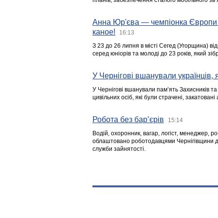
планів, забезпечення сталого мобільного зв’я
Анна Юр'єва — чемпіонка Європи 
каное!
16:13
З 23 до 26 липня в місті Сегед (Угорщина) в
серед юніорів та молоді до 23 років, який з
У Чернігові вшанували українців, я
У Чернігові вшанували пам’ять Захисників т
цивільних осіб, які були страчені, закатовані
Робота без бар’єрів
15:14
Водій, охоронник, вагар, логіст, менеджер, 
облаштовано роботодавцями Чернігівщини дл
служби зайнятості.