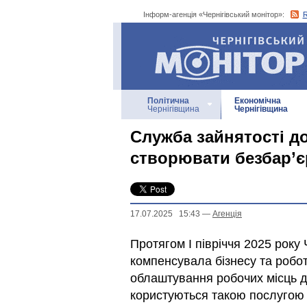
Інформ-агенція «Чернігівський монітор»:
Інформ-агенція
«Чернігівський монітор»
Політична
Економічна
Чернігівщина
Чернігівщина
Служба зайнятості д
створювати безбар’
17.07.2025 15:43
—
Агенцiя
Протягом І півріччя 2025 року
компенсувала бізнесу та робот
облаштування робочих місць д
користуються такою послугою у 