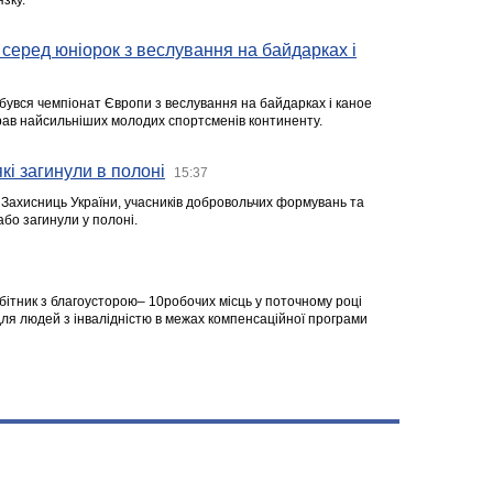
зку.
серед юніорок з веслування на байдарках і
ідбувся чемпіонат Європи з веслування на байдарках і каное
ібрав найсильніших молодих спортсменів континенту.
кі загинули в полоні
15:37
а Захисниць України, учасників добровольчих формувань та
 або загинули у полоні.
робітник з благоусторою– 10робочих місць у поточному році
я людей з інвалідністю в межах компенсаційної програми