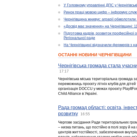
У Головному управлінні ДПС у Чернігівськ
Ринок праці мовою цифр – інформує служ
Чернігівщина жнивує: аграрії обмолотили 
«Досвід має значення» на Чернігівщині: 
Підготовка кадрів, розвиток професійної 
Регіональної ради
На Чернігівщині відзначили фермерів з н
ОСТАННІ НОВИНИ ЧЕРНІГІВЩИНИ
Чернігівська громада стала учасни
17:17
Чернігівська міська територіальна громада з
переможниць проєкту літніх клубів для дітей 
організація DOCCU у межах проєкту PlayItFo
Child Alliance в Україні.
Рада громад області: освіта, інве
розвитку
16:55
Чергове засідання Ради територіальних гром
– низка питань, що постійно в полі зору й на
центрів життєстійкості, забезпечення внутр