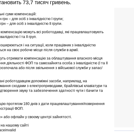
тановить 73,7 тисяч гривень.
ні суми компенсацій:
ч грн – для осіб з інвалідністю І групи;
 грн – для осіб з інвалідністю ІІ групи.
компенсацію можуть всі роботодавці, які працевлаштовують
валідністю І та ІІ груп.
оширюються і на ситуації, коли працівник з інвалідністю
ься на своє робоче місце після служби в армії.
уть отримати компенсацію за облаштування власного місця
ня діяльності ФОП та самозайнята особа з інвалідністю (І та ІІ
а розпочала або після звільнення з військової служби у запас/
ані роботодавцем допоміжні засоби, наприклад, на
імання сходами з електроприводами, брайлівські клавіатури та
ідтворення звуку та забезпечення здатності чути і бачити та
цію протягом 180 днів з дати працевлаштування/повернення
еєстрації ФОП.
» або офлайн у своєму центрі зайнятості.
 на нашому сайті
aceinvalid