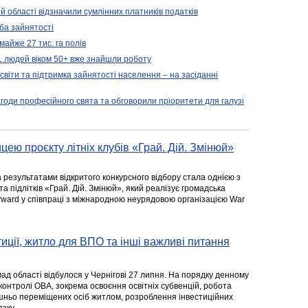
ій області відзначили сумлінних платників податків
ба зайнятості
майже 27 тис. га полів
11 людей віком 50+ вже знайшли роботу
освіти та підтримка зайнятості населення – на засіданні
агоди професійного свята та обговорили пріоритети для галузі
цею проєкту літніх клубів «Грай. Дій. Змінюй»
а результатами відкритого конкурсного відбору стала однією з
та підлітків «Грай. Дій. Змінюй», який реалізує громадська
rward у співпраці з міжнародною неурядовою організацією War
стиції, житло для ВПО та інші важливі питання
ад області відбулося у Чернігові 27 липня. На порядку денному
 контролі ОВА, зокрема освоєння освітніх субвенцій, робота
ішньо переміщених осіб житлом, розроблення інвестиційних