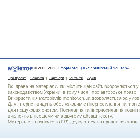
© 2005-2026
Інформ-агенція «Чернігівський монітор»
Про проект
|
Реклама
|
Партнери
|
Контакти
|
Архів
Всі права на матеріали, які містить цей сайт, охороняються у 
законодавством України, в тому числі, про авторське право і 
Використання матерiалiв monitor.cn.ua дозволяється за умов
Для iнтернет-видань обов'язковим є гiперпосилання на monito
для пошукових систем. Посилання та гіперпосилання повинні
виключно в першому чи в другому абзаці тексту.
Матеріали з позначкою (PR) друкуються на правах реклами..