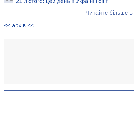
21 лютого: цей день в Україні і світі
09:38
Читайте більше в 
<< архiв <<