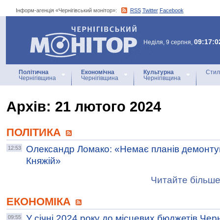
Інформ-агенція «Чернігівський монітор»:
RSS
Twitter
Facebook
Інформ-агенція
«Чернігівський монітор»
09:17:0
Неділя, 9 серпня,
Політична
Економічна
Культурна
Стил
Чернігівщина
Чернігівщина
Чернігівщина
Архiв: 21 лютого 2024
ПОЛІТИКА
Олександр Ломако: «Немає планів демонтув
12:53
Княжій»
Читайте більше
ЕКОНОМІКА
У січні 2024 року до місцевих бюджетів Чер
09:55