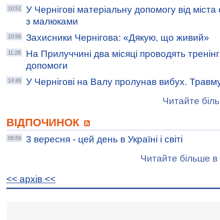
У Чернігові матеріальну допомогу від міст
10:51
з малюками
Захисники Чернігова: «Дякую, що живий»
10:56
На Прилуччині два місяці проводять тренін
11:28
допомоги
У Чернігові на Валу пролунав вибух. Травм
14:49
Читайте біль
ВІДПОЧИНОК
3 вересня - цей день в Україні і світі
09:59
Читайте більше в 
<< архiв <<