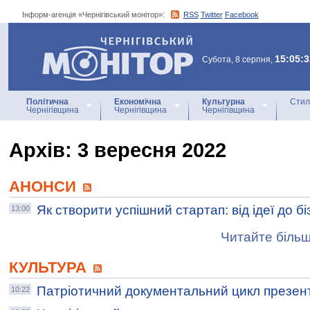
Інформ-агенція «Чернігівський монітор»:
RSS
Twitter
Facebook
Інформ-агенція
«Чернігівський монітор»
15:05:3
Субота, 8 серпня,
Політична
Економічна
Культурна
Стил
Чернігівщина
Чернігівщина
Чернігівщина
Архiв: 3 вересня 2022
АНОНСИ
Як створити успішний стартап: від ідеї до б
13:00
Читайте більш
КУЛЬТУРА
Патріотичний документальний цикл презент
10:22