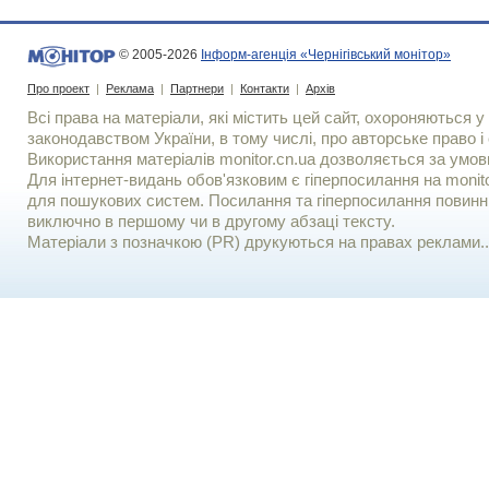
© 2005-2026
Інформ-агенція «Чернігівський монітор»
Про проект
|
Реклама
|
Партнери
|
Контакти
|
Архів
Всі права на матеріали, які містить цей сайт, охороняються у 
законодавством України, в тому числі, про авторське право і 
Використання матерiалiв monitor.cn.ua дозволяється за умов
Для iнтернет-видань обов'язковим є гiперпосилання на monito
для пошукових систем. Посилання та гіперпосилання повинні
виключно в першому чи в другому абзаці тексту.
Матеріали з позначкою (PR) друкуються на правах реклами..