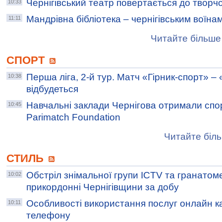
Чернігівський театр повертається до творчо
10:33
Мандрівна бібліотека – чернігівським воїна
11:11
Читайте більше 
СПОРТ
Перша ліга, 2-й тур. Матч «Гірник-спорт» – 
10:38
відбудеться
Навчальні заклади Чернігова отримали спор
10:45
Parimatch Foundation
Читайте біль
СТИЛЬ
Обстріл знімальної групи ICTV та гранатом
10:02
прикордонні Чернігівщини за добу
Особливості використання послуг онлайн к
10:11
телефону