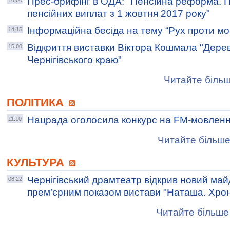
Прес-брифінг в ОДА: "Пенсійна реформа. 
14:00
пенсійних виплат з 1 жовтня 2017 року"
Інформаційна бесіда на тему “Рух проти мо
14:15
Відкриття виставки Віктора Кошмала "Дере
15:00
Чернігівського краю"
Читайте більш
ПОЛІТИКА
Нацрада оголосила конкурс на FM-мовлення
11:10
Читайте більше
КУЛЬТУРА
Чернігівський драмтеатр відкрив новий май
08:22
прем’єрним показом вистави "Наташа. Хроні
Читайте більше 