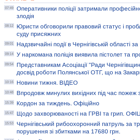
Оперативники поліції затримали професійн
07:49
злодія
Юристи обговорили правовий статус і пробл
08:12
суду присяжних
Надзвичайні події в Чернігівській області з
09:01
У наркомана поліція виявила пістолет та пр
09:14
Представникам Асоціації "Ради Чернігівщи
09:54
досвід роботи Полянської ОТГ, що на Закар
Новини тижня. ВІДЕО
10:16
Впродовж минулих вихідних під час пожеж 
10:48
Кордон за тиждень. Офіційно
15:39
Щодо захворюваності на ГРВІ та грип. ОФ
15:47
Чернігівський рибоохоронний патруль за тр
15:53
порушення зі збитками на 17680 грн.