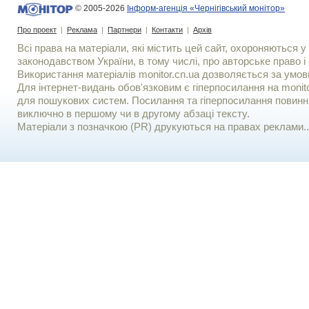
© 2005-2026
Інформ-агенція «Чернігівський монітор»
Про проект
|
Реклама
|
Партнери
|
Контакти
|
Архів
Всі права на матеріали, які містить цей сайт, охороняються у 
законодавством України, в тому числі, про авторське право і 
Використання матерiалiв monitor.cn.ua дозволяється за умов
Для iнтернет-видань обов'язковим є гiперпосилання на monito
для пошукових систем. Посилання та гіперпосилання повинні
виключно в першому чи в другому абзаці тексту.
Матеріали з позначкою (PR) друкуються на правах реклами..