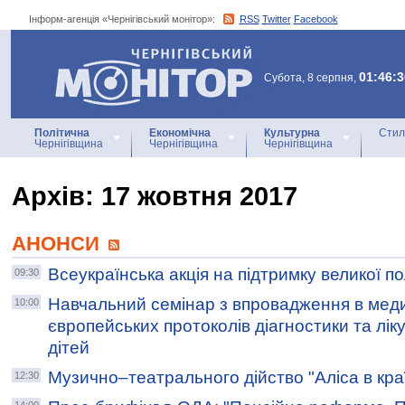
Інформ-агенція «Чернігівський монітор»:
RSS
Twitter
Facebook
Інформ-агенція
«Чернігівський монітор»
01:46:3
Субота, 8 серпня,
Політична
Економічна
Культурна
Стил
Чернігівщина
Чернігівщина
Чернігівщина
Архiв: 17 жовтня 2017
АНОНСИ
Всеукраїнська акція на підтримку великої 
09:30
Навчальний семінар з впровадження в мед
10:00
європейських протоколів діагностики та лі
дітей
Музично–театрального дійство "Аліса в кра
12:30