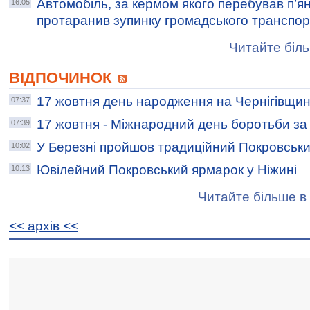
Автомобіль, за кермом якого перебував п’ян
16:05
протаранив зупинку громадського транспор
Читайте біль
ВІДПОЧИНОК
17 жовтня день народження на Чернігівщин
07:37
17 жовтня - Міжнародний день боротьби за 
07:39
У Березні пройшов традиційний Покровськ
10:02
Ювілейний Покровський ярмарок у Ніжині
10:13
Читайте більше в 
<< архiв <<