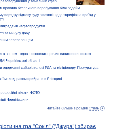
правопорушення у земельній сфері
м правила безпечного перебування біля водойм
 порядку відмову суду в позові щодо тарифів на проїзд у
рті
викрадачів нафтопродуктів
сті за минулу добу
шеним переселенцям
 з вогнем - одна з основних причин виникнення пожеж
І Чернігівської області
 одержанні хабарів голові РДА та міліціонеру. Прокуратура
ової молоді разом прибрали в Ялівщині
 професійні пілоти. ФОТО
іції Чернігівщини
Читайте більше в розділі
Стиль
ріотична гра "Сокіл" ("Джура") збирає