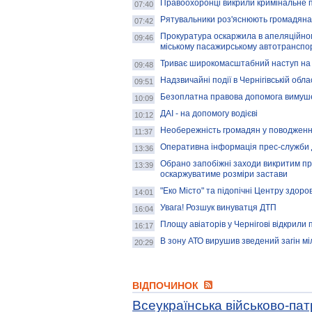
Правоохоронці викрили кримінальне 
07:40
Рятувальники роз'яснюють громадяна
07:42
Прокуратура оскаржила в апеляційному
09:46
міському пасажирському автотранспо
Триває широкомасштабний наступ на 
09:48
Надзвичайні події в Чернігівській обла
09:51
Безоплатна правова допомога виму
10:09
ДАІ - на допомогу водієві
10:12
Необережність громадян у поводження
11:37
Оперативна інформація прес-служби ДА
13:36
Обрано запобіжні заходи викритим при
13:39
оскаржуватиме розміри застави
"Еко Місто" та підопічні Центру здор
14:01
Увага! Розшук винуватця ДТП
16:04
Площу авіаторів у Чернігові відкрили
16:17
В зону АТО вирушив зведений загін міл
20:29
ВІДПОЧИНОК
Всеукраїнська військово-пат