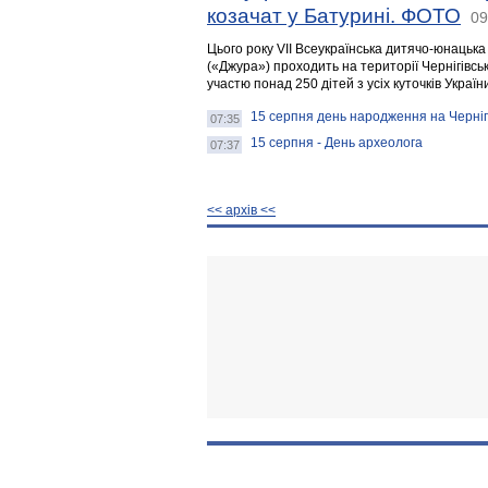
козачат у Батурині. ФОТО
09
Цього року VII Всеукраїнська дитячо-юнацька
(«Джура») проходить на території Чернігівськ
участю понад 250 дітей з усіх куточків Україн
15 серпня день народження на Черніг
07:35
15 серпня - День археолога
07:37
<< архiв <<