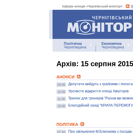
Інформ-агенція «Чернігівський монітор»:
Інформ-агенція
«Чернігівський монітор»
Політична
Економічна
Чернігівщина
Чернігівщина
Архiв: 15 серпня 201
АНОНСИ
Депутати вийдуть з граблями і лопат
09:00
Урочисте відкриття площі Авіаторів
10:00
Тренінг для тренерів "Разом ми може
11:00
Благодійний захід "КРИЛА ПЕРЕМОГ
18:00
ПОЛІТИКА
Про звільнення М.Близнюка з посади г
07:49