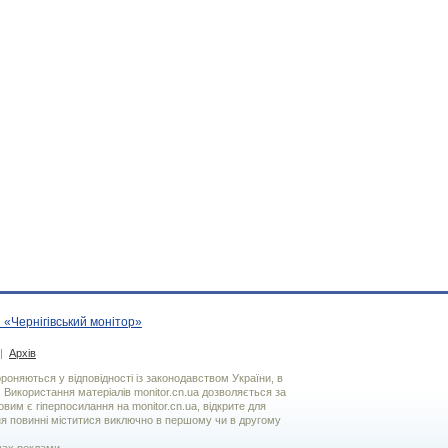
 «Чернігівський монітор»
|
Архів
хороняються у відповідності із законодавством України, в
. Використання матерiалiв monitor.cn.ua дозволяється за
вим є гiперпосилання на monitor.cn.ua, відкрите для
я повинні міститися виключно в першому чи в другому