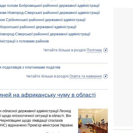
ади голови Бобровицької районної державної адміністрації
ови Новгород-Сіверської районної державної адміністрації
ю Срібнянської районної державної адміністрації
Коропської районної державної адміністрації
вгород-Сіверської районної державної адміністрації
ністрації з головами районів
Читайте більше в розділі
Політика
 податківців з платниками податків
Читайте більше в розділі
Освіта та навчання
иней на африканську чуму в області
 обласної державної адміністрації Леонід
щодо епізоотичної ситуації в області. Він
ернігівщині щодо ліквідації спалахів
ЧС) відзначено Прем’єр-міністром України.