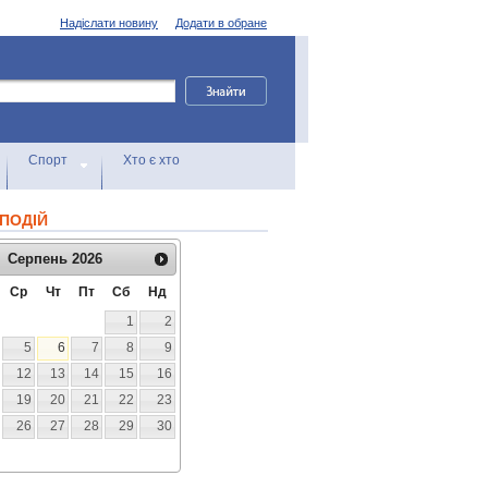
Надіслати новину
Додати в обране
Спорт
Хто є хто
ПОДІЙ
Серпень
2026
Ср
Чт
Пт
Сб
Нд
1
2
5
6
7
8
9
12
13
14
15
16
19
20
21
22
23
26
27
28
29
30