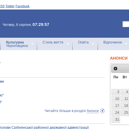
RSS
Twitter
Facebook
07:29:57
Четвер, 6 серпня,
Культурна
Стиль життя
Освіта
Відпочинок
Чернігівщина
АНОНСИ 
5
Пн
Вт
ами
3
4
мо"
10
11
И"
17
18
Читайте більше в розділі
Анонси
24
25
31
олови Срібнянської районної державної адміністрації