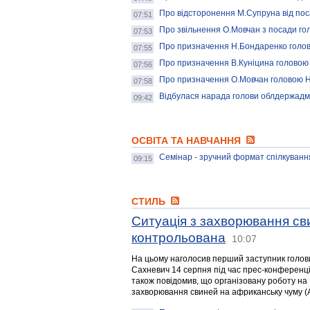
Про відсторонення М.Супруна від пос
07:51
Про звільнення О.Мовчан з посади гол
07:53
Про призначення Н.Бондаренко голово
07:55
Про призначення В.Куніцина головою 
07:56
Про призначення О.Мовчан головою Но
07:58
Відбулася нарада голови облдержадмі
09:42
ОСВІТА ТА НАВЧАННЯ
Семінар - зручний формат спілкування
09:15
СТИЛЬ
Ситуація з захворювання св
контрольована
10:07
На цьому наголосив перший заступник голови
Сахневич 14 серпня під час прес-конференції 
також повідомив, що організовану роботу на Ч
захворювання свиней на африканську чуму (А