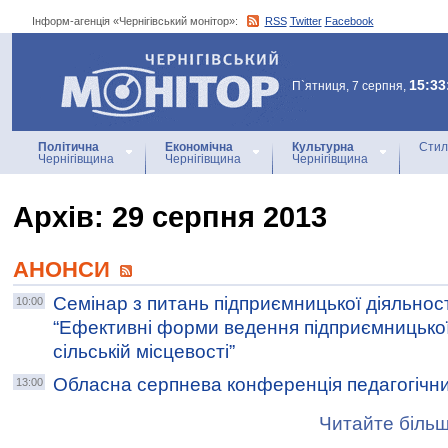
Інформ-агенція «Чернігівський монітор»:
RSS
Twitter
Facebook
Інформ-агенція
«Чернігівський монітор»
15:33
П`ятниця, 7 серпня,
Політична
Економічна
Культурна
Стил
Чернігівщина
Чернігівщина
Чернігівщина
Архiв: 29 серпня 2013
АНОНСИ
Семінар з питань підприємницької діяльност
10:00
“Ефективні форми ведення підприємницької 
сільській місцевості”
Обласна серпнева конференція педагогічни
13:00
Читайте більш