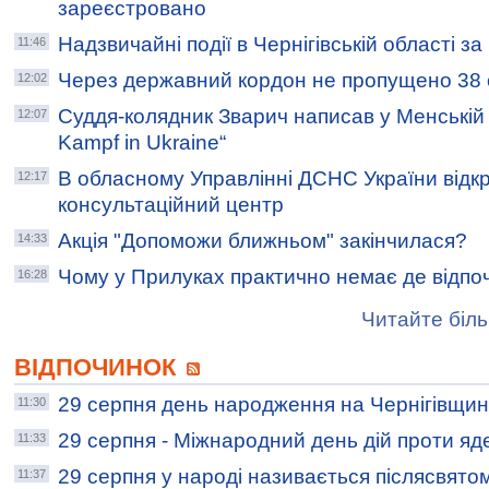
зареєстровано
Надзвичайні події в Чернігівській області з
11:46
Через державний кордон не пропущено 38 
12:02
Суддя-колядник Зварич написав у Менській к
12:07
Kampf in Ukraine“
В обласному Управлінні ДСНС України відк
12:17
консультаційний центр
Акція "Допоможи ближньом" закінчилася?
14:33
Чому у Прилуках практично немає де відпо
16:28
Читайте біль
ВІДПОЧИНОК
29 серпня день народження на Чернігівщин
11:30
29 серпня - Міжнародний день дій проти я
11:33
29 серпня у народі називається післясвятом
11:37