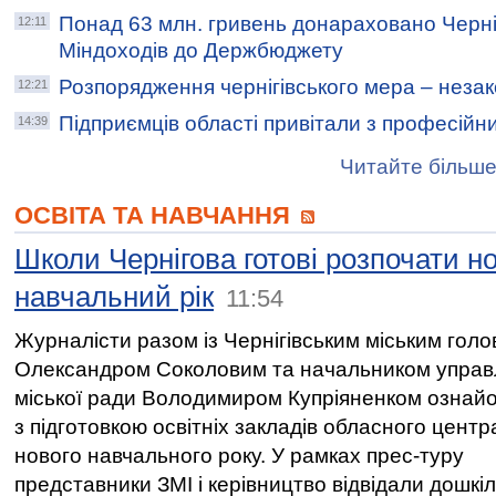
Понад 63 млн. гривень донараховано Черн
12:11
Міндоходів до Держбюджету
Розпорядження чернігівського мера – неза
12:21
Підприємців області привітали з професійн
14:39
Читайте більше
ОСВІТА ТА НАВЧАННЯ
Школи Чернігова готові розпочати н
навчальний рік
11:54
Журналісти разом із Чернігівським міським гол
Олександром Соколовим та начальником управ
міської ради Володимиром Купріяненком ознай
з підготовкою освітніх закладів обласного центр
нового навчального року. У рамках прес-туру
представники ЗМІ і керівництво відвідали дошкі