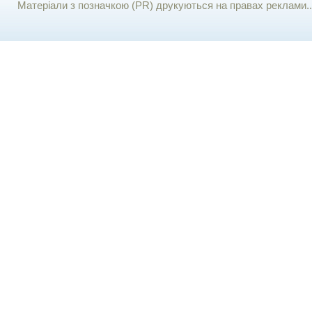
Матеріали з позначкою (PR) друкуються на правах реклами..