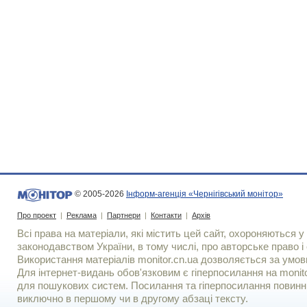
© 2005-2026
Інформ-агенція «Чернігівський монітор»
Про проект
|
Реклама
|
Партнери
|
Контакти
|
Архів
Всі права на матеріали, які містить цей сайт, охороняються у 
законодавством України, в тому числі, про авторське право і 
Використання матерiалiв monitor.cn.ua дозволяється за умов
Для iнтернет-видань обов'язковим є гiперпосилання на monito
для пошукових систем. Посилання та гіперпосилання повинні
виключно в першому чи в другому абзаці тексту.