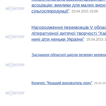
асоціацію: виклики для малих виро
сільгосппродукції”
29.04.2015 15:00
Нагородження переможців V облас
літературної дитячої творчості “Ха
нині діти неньки України”
29.04.2015 
Засідання обласної школи резерву керівн
Конкурс “Кращий вихователь року”
29.04.20