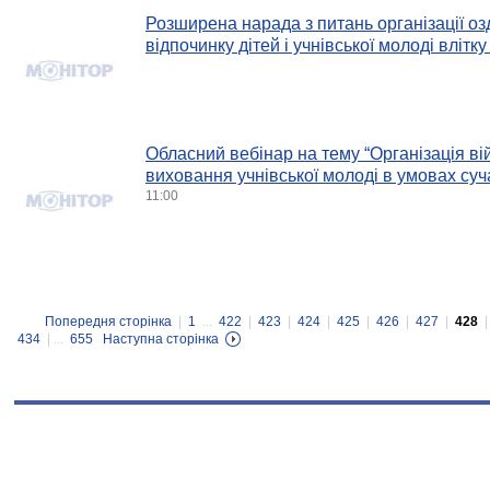
Розширена нарада з питань організації о
відпочинку дітей і учнівської молоді влітк
Обласний вебінар на тему “Організація ві
виховання учнівської молоді в умовах суч
11:00
Попередня сторінка
|
1
...
422
|
423
|
424
|
425
|
426
|
427
|
428
434
| ...
655
Наступна сторінка