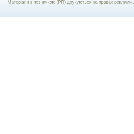
Матеріали з позначкою (PR) друкуються на правах реклами..