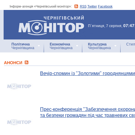
Інформ-агенція «Чернігівський монітор»:
RSS
Twitter
Facebook
Інформ-агенція
«Чернігівський монітор»
07:47
П`ятниця, 7 серпня,
Політична
Економічна
Культурна
Стил
Чернігівщина
Чернігівщина
Чернігівщина
АНОНСИ
Вечір-спомин із "Золотими" городнянцями
Прес-конференція "Забезпечення охорони
та безпеки громадян під час травневих св