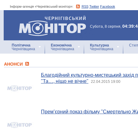
Інформ-агенція «Чернігівський монітор»:
RSS
Twitter
Facebook
Інформ-агенція
«Чернігівський монітор»
04:39:4
Субота, 8 серпня,
Політична
Економічна
Культурна
Стил
Чернігівщина
Чернігівщина
Чернігівщина
АНОНСИ
Благодійний культурно-мистецький захід п
"Та…, ніщо не вічне"
22.04.2015 19:00
Прем’єрний показ фільму "Смертельно Ж