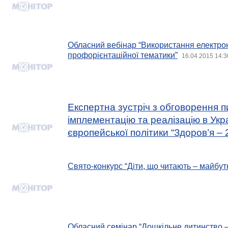
Обласний вебінар “Використання електрон
профорієнтаційної тематики”
16.04.2015 14:3
Експертна зустріч з обговорення п
імплементацію та реалізацію в Укра
європейської політики “Здоров’я – 
Свято-конкурс “Діти, що читають – майбут
Обласний семінар “Дошкільне дитинство –