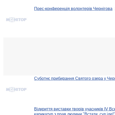
Прес-конференція волонтерів Чернігова
Суботнє прибирання Святого озера у Черн
Відкриття виставки творів учасників IV Вс
карикатур з прав людини "Встати, суд іде!"