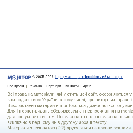
© 2005-2026
Інформ-агенція «Чернігівський монітор»
Про проект
|
Реклама
|
Партнери
|
Контакти
|
Архів
Всі права на матеріали, які містить цей сайт, охороняються у 
законодавством України, в тому числі, про авторське право і 
Використання матерiалiв monitor.cn.ua дозволяється за умов
Для iнтернет-видань обов'язковим є гiперпосилання на monito
для пошукових систем. Посилання та гіперпосилання повинні
виключно в першому чи в другому абзаці тексту.
Матеріали з позначкою (PR) друкуються на правах реклами..