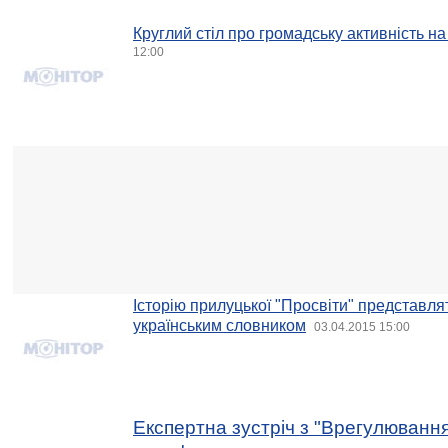
Круглий стіл про громадську активність н
12:00
Історію прилуцької "Просвіти" представля
українським словником
03.04.2015 15:00
Експертна зустріч з "Врегулюванн