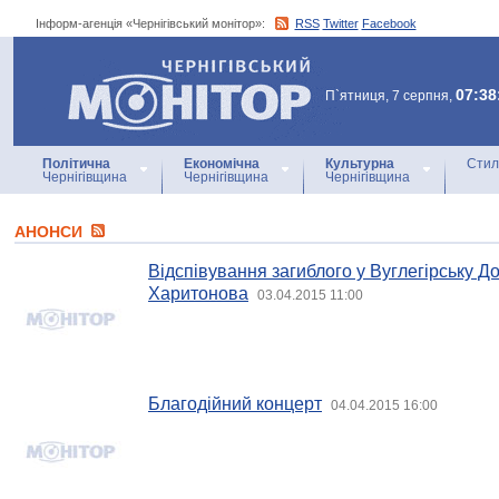
Інформ-агенція «Чернігівський монітор»:
RSS
Twitter
Facebook
Інформ-агенція
«Чернігівський монітор»
07:38
П`ятниця, 7 серпня,
Політична
Економічна
Культурна
Стил
Чернігівщина
Чернігівщина
Чернігівщина
АНОНСИ
Відспівування загиблого у Вуглегірську До
Харитонова
03.04.2015 11:00
Благодійний концерт
04.04.2015 16:00