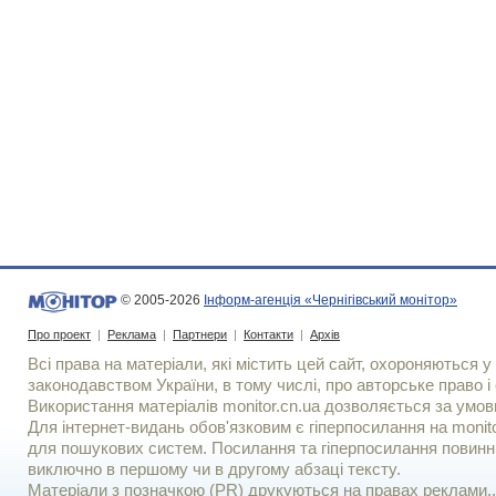
© 2005-2026
Інформ-агенція «Чернігівський монітор»
Про проект
|
Реклама
|
Партнери
|
Контакти
|
Архів
Всі права на матеріали, які містить цей сайт, охороняються у 
законодавством України, в тому числі, про авторське право і 
Використання матерiалiв monitor.cn.ua дозволяється за умов
Для iнтернет-видань обов'язковим є гiперпосилання на monito
для пошукових систем. Посилання та гіперпосилання повинні
виключно в першому чи в другому абзаці тексту.
Матеріали з позначкою (PR) друкуються на правах реклами..