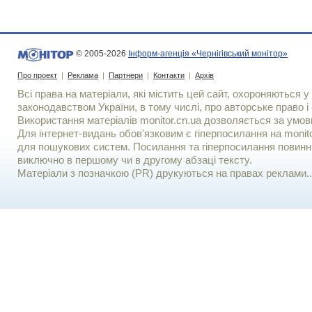
© 2005-2026
Інформ-агенція «Чернігівський монітор»
Про проект
|
Реклама
|
Партнери
|
Контакти
|
Архів
Всі права на матеріали, які містить цей сайт, охороняються у 
законодавством України, в тому числі, про авторське право і 
Використання матерiалiв monitor.cn.ua дозволяється за умов
Для iнтернет-видань обов'язковим є гiперпосилання на monito
для пошукових систем. Посилання та гіперпосилання повинні
виключно в першому чи в другому абзаці тексту.
Матеріали з позначкою (PR) друкуються на правах реклами..