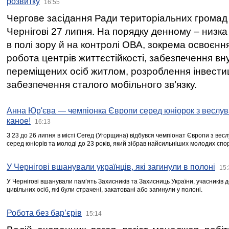
розвитку
16:55
Чергове засідання Ради територіальних громад 
Чернігові 27 липня. На порядку денному – низка
в полі зору й на контролі ОВА, зокрема освоєння
робота центрів життєстійкості, забезпечення вн
переміщених осіб житлом, розроблення інвестиц
забезпечення сталого мобільного зв’язку.
Анна Юр'єва — чемпіонка Європи серед юніорок з веслув
каное!
16:13
З 23 до 26 липня в місті Сегед (Угорщина) відбувся чемпіонат Європи з вес
серед юніорів та молоді до 23 років, який зібрав найсильніших молодих спо
У Чернігові вшанували українців, які загинули в полоні
15:
У Чернігові вшанували пам’ять Захисників та Захисниць України, учасників
цивільних осіб, які були страчені, закатовані або загинули у полоні.
Робота без бар’єрів
15:14