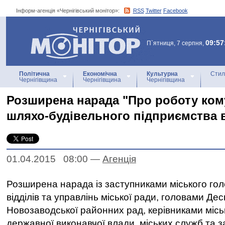
Інформ-агенція «Чернігівський монітор»:
RSS
Twitter
Facebook
Інформ-агенція
«Чернігівський монітор»
09:57
П`ятниця, 7 серпня,
Політична
Економічна
Культурна
Стил
Чернігівщина
Чернігівщина
Чернігівщина
Розширена нарада "Про роботу ко
шляхо-будівельного підприємства в
01.04.2015 08:00
—
Агенцiя
Розширена нарада із заступниками міського го
відділів та управлінь міської ради, головами Дес
Новозаводської районних рад, керівниками місь
державної виконавчої влади, міських служб та з