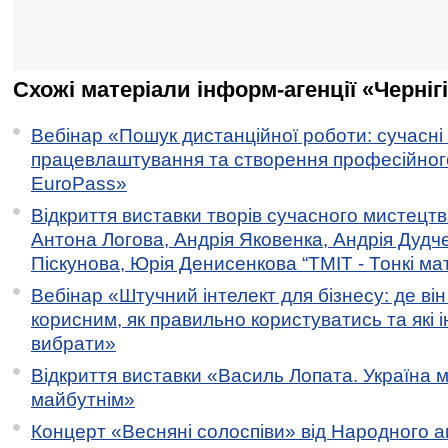
Схожі матеріали інформ-агенції «Черніг
Вебінар «Пошук дистанційної роботи: сучасні
працевлаштування та створення професійног
EuroPass»
Відкриття виставки творів сучасного мистецтв
Антона Логова, Андрія Яковенка, Андрія Дудч
Піскунова, Юрія Денисенкова “ТМІТ - Тонкі мате
Вебінар «Штучний інтелект для бізнесу: де ві
корисним, як правильно користуватись та які 
вибрати»
Відкриття виставки «Василь Лопата. Україна м
майбутнім»
Концерт «Весняні солоспіви» від Народного 