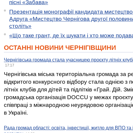
пісні «Забава»
Презентація монографії кандидата мистецтво
Адруга «Мистецтво Чернігова другої половини 
століть»
«Що таке грант, де їх шукати і хто може пода
ОСТАННІ НОВИНИ ЧЕРНІГІВЩИНИ
Чернігівська громада стала учасницею проєкту літніх клуб
17:17
Чернігівська міська територіальна громада за 
відкритого конкурсного відбору стала однією з
літніх клубів для дітей та підлітків «Грай. Дій. З
громадська організація DOCCU у межах проєкту 
співпраці з міжнародною неурядовою організаціє
в Україні.
Рада громад області: освіта, інвестиції, житло для ВПО та