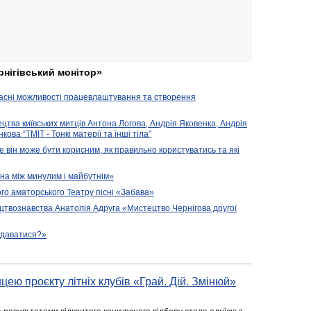
рнігівський монітор»
часні можливості працевлаштування та створення
ецтва київських митців Антона Логова, Андрія Яковенка, Андрія
ова “ТМІТ - Тонкі матерії та інші тіла”
е він може бути корисним, як правильно користуватись та які
їна між минулим і майбутнім»
го аматорського Театру пісні «Забава»
цтвознавства Анатолія Адруга «Мистецтво Чернігова другої
подаватися?»
цею проєкту літніх клубів «Грай. Дій. Змінюй»