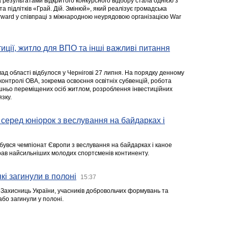
а результатами відкритого конкурсного відбору стала однією з
та підлітків «Грай. Дій. Змінюй», який реалізує громадська
rward у співпраці з міжнародною неурядовою організацією War
стиції, житло для ВПО та інші важливі питання
ад області відбулося у Чернігові 27 липня. На порядку денному
 контролі ОВА, зокрема освоєння освітніх субвенцій, робота
ішньо переміщених осіб житлом, розроблення інвестиційних
зку.
серед юніорок з веслування на байдарках і
ідбувся чемпіонат Європи з веслування на байдарках і каное
ібрав найсильніших молодих спортсменів континенту.
кі загинули в полоні
15:37
а Захисниць України, учасників добровольчих формувань та
 або загинули у полоні.