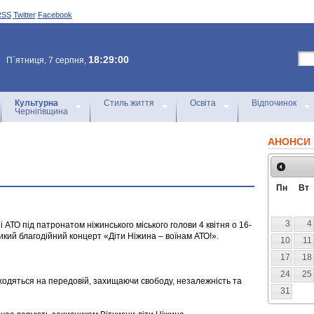
RSS
Twitter
Facebook
18:29:00
П`ятниця, 7 серпня,
Культурна
Стиль життя
Освіта
Відпочинок
Чернігівщина
АНОНСИ 
Пн
Вт
3
4
і АТО під патронатом ніжинського міського голови 4 квітня о 16-
ликий благодійний концерт «Діти Ніжина – воїнам АТО!».
10
11
17
18
24
25
аходяться на передовій, захищаючи свободу, незалежність та
31