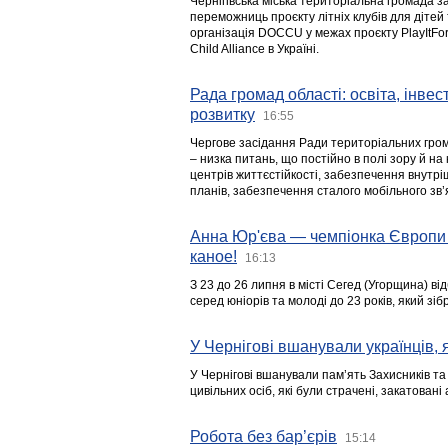
Чернігівська міська територіальна громада з
переможниць проєкту літніх клубів для дітей 
організація DOCCU у межах проєкту PlayItFo
Child Alliance в Україні.
Рада громад області: освіта, інве
розвитку
16:55
Чергове засідання Ради територіальних гром
– низка питань, що постійно в полі зору й на
центрів життєстійкості, забезпечення внутр
планів, забезпечення сталого мобільного зв’я
Анна Юр'єва — чемпіонка Європи 
каное!
16:13
З 23 до 26 липня в місті Сегед (Угорщина) в
серед юніорів та молоді до 23 років, який з
У Чернігові вшанували українців, я
У Чернігові вшанували пам’ять Захисників т
цивільних осіб, які були страчені, закатовані
Робота без бар’єрів
15:14