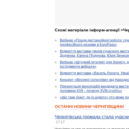
Схожі матеріали інформ-агенції «Че
Вебінар «Пошук дистанційної роботи: су
професійного резюме в EuroPass»
Відкриття виставки творів сучасного мист
Дудченка, Євгена Піскунова, Юрія Денисенк
Вебінар «Штучний інтелект для бізнесу: д
інструменти вибрати»
Відкриття виставки «Василь Лопата. Укра
Концерт «Весняні солоспіви» від Народно
Презентація монографії кандидата мисте
половини XVII – початку XVIII століть»
«Що таке грант, де їх шукати і хто може 
ОСТАННІ НОВИНИ ЧЕРНІГІВЩИНИ
Чернігівська громада стала учасни
17:17