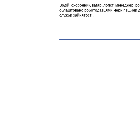
Водій, охоронник, вагар, логіст, менеджер, 
облаштовано роботодавцями Чернігівщини дл
служби зайнятості.