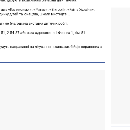
й час дарують захисникам Вітчизни діти Ніжина.
ивів «Калиноньки», «Ритму», «Вікторії», «Квітів України»,
будинку дітей та юнацтва, школи мистецтв…
тиме благодійна виставка дитячих робіт.
1, 2-54-87 або ж за адресою пл. І.Франка 1, кім. 81
удуть направлені на лікування ніжинських бійців поранених в