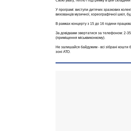
Свою увагу, тепло і підтримку в цей складни
У програмі: виступи дитячих зразкових колект
вихованців музичної, хореографічної шкіл, 
В рамках концерту з 15 до 16 години працюва
За довідками звертатися за телефоном: 2-35-5
(приміщення міськвиконкому).
Не залишайся байдужим - всі зібрані кошти б
зоні АТО.