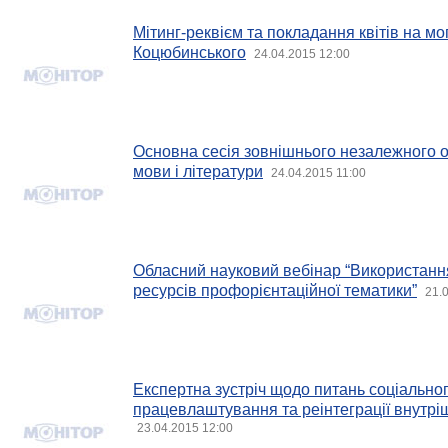
Мітинг-реквієм та покладання квітів на м
Коцюбинського
24.04.2015 12:00
Основна сесія зовнішнього незалежного о
мови і літератури
24.04.2015 11:00
Обласний науковий вебінар “Використання
ресурсів профорієнтаційної тематики”
21.
Експертна зустріч щодо питань соціальног
працевлаштування та реінтеграції внутрі
23.04.2015 12:00