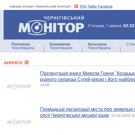
Інформ-агенція «Чернігівський монітор»:
RSS
Twitter
Facebook
Інформ-агенція
«Чернігівський монітор»
02:32
П`ятниця, 7 серпня,
Політична
Економічна
Культурна
Стил
Чернігівщина
Чернігівщина
Чернігівщина
АНОНСИ
Презентація книги Миколи Гриня "Козацьке
рідного селанад Супій-рікою і його найбли
14:00
Громадські організації міста про земельні
сесії Чернігівської міської ради
21.04.2015 11