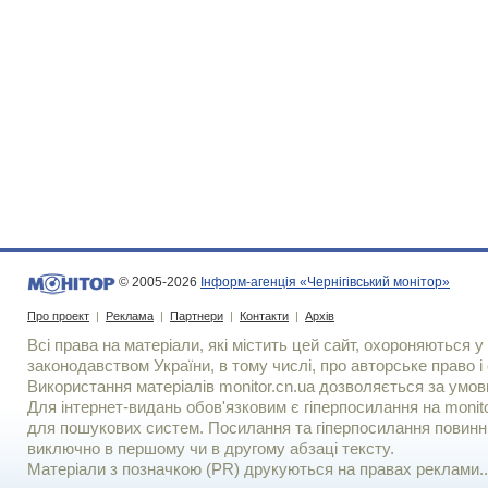
© 2005-2026
Інформ-агенція «Чернігівський монітор»
Про проект
|
Реклама
|
Партнери
|
Контакти
|
Архів
Всі права на матеріали, які містить цей сайт, охороняються у 
законодавством України, в тому числі, про авторське право і 
Використання матерiалiв monitor.cn.ua дозволяється за умов
Для iнтернет-видань обов'язковим є гiперпосилання на monito
для пошукових систем. Посилання та гіперпосилання повинні
виключно в першому чи в другому абзаці тексту.
Матеріали з позначкою (PR) друкуються на правах реклами..