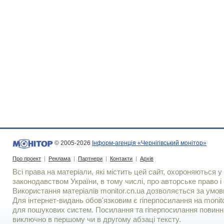
© 2005-2026
Інформ-агенція «Чернігівський монітор»
Про проект
|
Реклама
|
Партнери
|
Контакти
|
Архів
Всі права на матеріали, які містить цей сайт, охороняються у 
законодавством України, в тому числі, про авторське право і 
Використання матерiалiв monitor.cn.ua дозволяється за умов
Для iнтернет-видань обов'язковим є гiперпосилання на monito
для пошукових систем. Посилання та гіперпосилання повинні
виключно в першому чи в другому абзаці тексту.