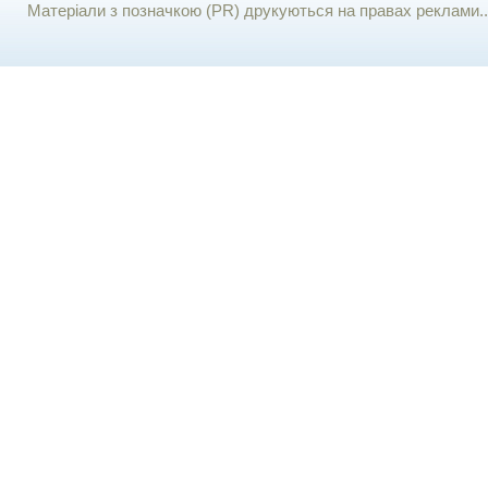
Матеріали з позначкою (PR) друкуються на правах реклами..