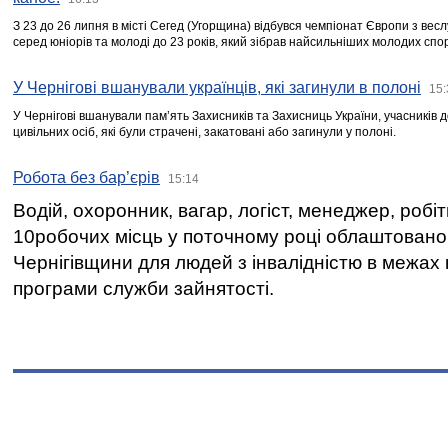
З 23 до 26 липня в місті Сегед (Угорщина) відбувся чемпіонат Європи з вес
серед юніорів та молоді до 23 років, який зібрав найсильніших молодих спо
У Чернігові вшанували українців, які загинули в полоні
15:
У Чернігові вшанували пам’ять Захисників та Захисниць України, учасників
цивільних осіб, які були страчені, закатовані або загинули у полоні.
Робота без бар’єрів
15:14
Водій, охоронник, вагар, логіст, менеджер, робі
10робочих місць у поточному році облаштован
Чернігівщини для людей з інвалідністю в межах
програми служби зайнятості.