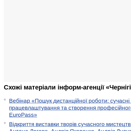
Схожі матеріали інформ-агенції «Черніг
Вебінар «Пошук дистанційної роботи: сучасні
працевлаштування та створення професійног
EuroPass»
Відкриття виставки творів сучасного мистецтв