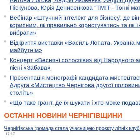
Антона Логова, Андрія Яковенка, Андрія Дудч
Піскунова, Юрія Денисенкова “ТМІТ - Тонкі мате
Вебінар «Штучний інтелект для бізнесу: де ві
корисним, як правильно користуватись та які 
вибрати»
Відкриття виставки «Василь Лопата. Україна м
майбутнім»
Концерт «Весняні солоспіви» від Народного 
пісні «Забава»
Презентація монографії кандидата мистецтво
Адруга «Мистецтво Чернігова другої половини 
століть»
«Що таке грант, де їх шукати і хто може пода
ОСТАННІ НОВИНИ ЧЕРНІГІВЩИНИ
Чернігівська громада стала учасницею проєкту літніх клуб
17:17