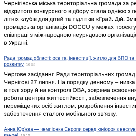
Чернігівська міська територіальна громада за 
відкритого конкурсного відбору стала однією з
літніх клубів для дітей та підлітків «Грай. Дій. З
громадська організація DOCCU у межах проєкту 
співпраці з міжнародною неурядовою організаціє
в Україні.
Рада громад області: освіта, інвестиції, житло для ВПО та
розвитку
16:55
Чергове засідання Ради територіальних громад 
Чернігові 27 липня. На порядку денному – низка
в полі зору й на контролі ОВА, зокрема освоєння
робота центрів життєстійкості, забезпечення вн
переміщених осіб житлом, розроблення інвестиц
забезпечення сталого мобільного зв’язку.
Анна Юр'єва — чемпіонка Європи серед юніорок з веслув
каное!
16:13