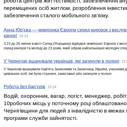
робота центрів життєстійкості, забезпечення вн
переміщених осіб житлом, розроблення інвестиц
забезпечення сталого мобільного зв’язку.
Анна Юр'єва — чемпіонка Європи серед юніорок з веслув
каное!
16:13
З 23 до 26 липня в місті Сегед (Угорщина) відбувся чемпіонат Європи з вес
серед юніорів та молоді до 23 років, який зібрав найсильніших молодих спо
У Чернігові вшанували українців, які загинули в полоні
15:
У Чернігові вшанували пам’ять Захисників та Захисниць України, учасників
цивільних осіб, які були страчені, закатовані або загинули у полоні.
Робота без бар’єрів
15:14
Водій, охоронник, вагар, логіст, менеджер, робі
10робочих місць у поточному році облаштован
Чернігівщини для людей з інвалідністю в межах
програми служби зайнятості.