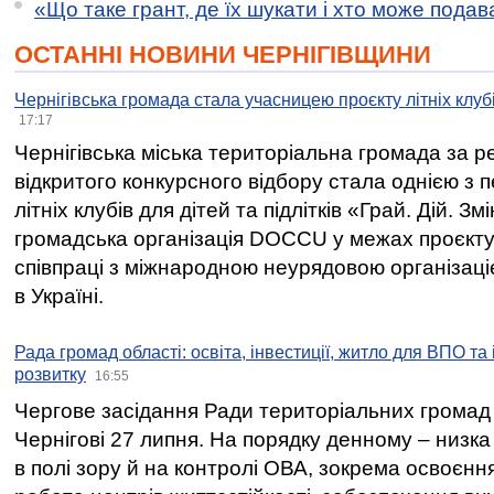
«Що таке грант, де їх шукати і хто може пода
ОСТАННІ НОВИНИ ЧЕРНІГІВЩИНИ
Чернігівська громада стала учасницею проєкту літніх клуб
17:17
Чернігівська міська територіальна громада за 
відкритого конкурсного відбору стала однією з
літніх клубів для дітей та підлітків «Грай. Дій. З
громадська організація DOCCU у межах проєкту 
співпраці з міжнародною неурядовою організаціє
в Україні.
Рада громад області: освіта, інвестиції, житло для ВПО та
розвитку
16:55
Чергове засідання Ради територіальних громад 
Чернігові 27 липня. На порядку денному – низка
в полі зору й на контролі ОВА, зокрема освоєння