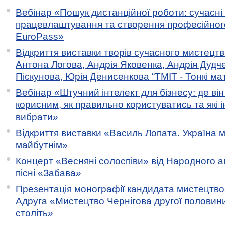
Вебінар «Пошук дистанційної роботи: сучасні
працевлаштування та створення професійног
EuroPass»
Відкриття виставки творів сучасного мистецтв
Антона Логова, Андрія Яковенка, Андрія Дудч
Піскунова, Юрія Денисенкова “ТМІТ - Тонкі мате
Вебінар «Штучний інтелект для бізнесу: де ві
корисним, як правильно користуватись та які 
вибрати»
Відкриття виставки «Василь Лопата. Україна м
майбутнім»
Концерт «Весняні солоспіви» від Народного 
пісні «Забава»
Презентація монографії кандидата мистецтво
Адруга «Мистецтво Чернігова другої половини 
століть»