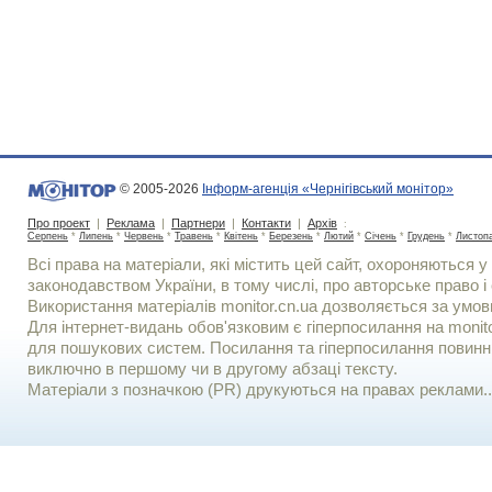
© 2005-2026
Інформ-агенція «Чернігівський монітор»
Про проект
|
Реклама
|
Партнери
|
Контакти
|
Архів
:
Серпень
*
Липень
*
Червень
*
Травень
*
Квітень
*
Березень
*
Лютий
*
Січень
*
Грудень
*
Листоп
Всі права на матеріали, які містить цей сайт, охороняються у 
законодавством України, в тому числі, про авторське право і 
Використання матерiалiв monitor.cn.ua дозволяється за умов
Для iнтернет-видань обов'язковим є гiперпосилання на monito
для пошукових систем. Посилання та гіперпосилання повинні
виключно в першому чи в другому абзаці тексту.
Матеріали з позначкою (PR) друкуються на правах реклами..