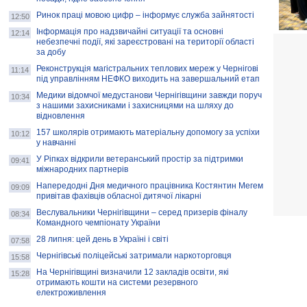
Ринок праці мовою цифр – інформує служба зайнятості
12:50
Інформація про надзвичайні ситуації та основні
12:14
небезпечні події, які зареєстровані на території області
за добу
Реконструкція магістральних теплових мереж у Чернігові
11:14
під управлінням НЕФКО виходить на завершальний етап
Медики відомчої медустанови Чернігівщини завжди поруч
10:34
з нашими захисниками і захисницями на шляху до
відновлення
157 школярів отримають матеріальну допомогу за успіхи
10:12
у навчанні
У Ріпках відкрили ветеранський простір за підтримки
09:41
міжнародних партнерів
Напередодні Дня медичного працівника Костянтин Мегем
09:09
привітав фахівців обласної дитячої лікарні
Веслувальники Чернігівщини – серед призерів фіналу
08:34
Командного чемпіонату України
28 липня: цей день в Україні і світі
07:58
Чернігівські поліцейські затримали наркоторговця
15:58
На Чернігівщині визначили 12 закладів освіти, які
15:28
отримають кошти на системи резервного
електроживлення