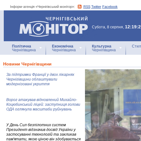
Інформ-агенція «Чернігівський монітор»:
RSS
Twitter
Facebook
Інформ-агенція
«Чернігівський монітор»
12:19:2
Субота, 8 серпня,
Політична
Економічна
Культурна
Стил
Чернігівщина
Чернігівщина
Чернігівщина
Новини Чернігівщини
За підтримки Франції у двох лікарнях
Чернігівщини облаштували
модернізовані укриття
Ворог атакував відновлений Михайло-
Коцюбинський ліцей: заступниця голови
ОДА оглянула масштаби руйнувань
У День Сил безпілотних систем
Президент відзначив досвід України у
застосуванні технологій та закликав
пам'ятати, якою ціною він здобувається