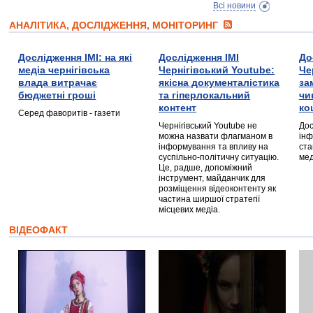
Всі новини
АНАЛІТИКА, ДОСЛІДЖЕННЯ, МОНІТОРИНГ
Дослідження ІМІ: на які
Дослідження ІМІ
До
медіа чернігівська
Чернігівський Youtube:
Че
влада витрачає
якісна документалістика
за
бюджетні гроші
та гіперлокальний
чи
контент
ко
Серед фаворитів - газети
Чернігівський Youtube не
Дос
можна назвати флагманом в
інф
інформування та впливу на
ста
суспільно-політичну ситуацію.
мед
Це, радше, допоміжний
інструмент, майданчик для
розміщення відеоконтенту як
частина ширшої стратегії
місцевих медіа.
ВІДЕОФАКТ