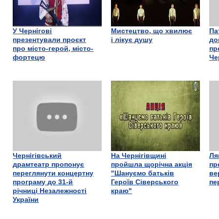
У Чернігові
Мистецтво, що хвилює
Па
презентували проєкт
і лікує душу
до
про місто-герой, місто-
пр
фортецю
Че
Чернігівський
На Чернігівщині
Ля
драмтеатр пропонує
пройшла щорічна акція
пр
переглянути концертну
"Шануємо батьків
ве
програму до 31-й
Героїв Сіверського
пе
річниці Незалежності
краю"
України