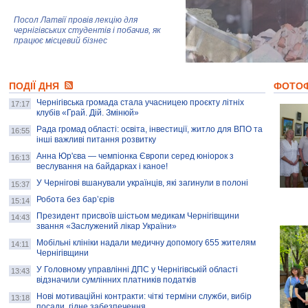
Посол Латвії провів лекцію для
чернігівських студентів і побачив, як
працює місцевий бізнес
Митці та жителі Чернігова створили
ПОДІЇ ДНЯ
колекцію про війну, емоції та тварин
ФОТО
Чернігівська громада стала учасницею проєкту літніх
17:17
клубів «Грай. Дій. Змінюй»
Рада громад області: освіта, інвестиції, житло для ВПО та
AB InBev Efes Україна підтримала
16:55
інші важливі питання розвитку
навчальний проєкт "Молодіжна бізнес-
школа", спрямований на розвиток
Анна Юр'єва — чемпіонка Європи серед юніорок з
16:13
підприємництва у Чернігівській області
веслування на байдарках і каное!
У Чернігові вшанували українців, які загинули в полоні
15:37
Золота тварина: видання Forbes
написало про чернігівця Патрона: хто і
Робота без бар’єрів
15:14
скільки на ньому заробляє? І куди
витрачають?
Президент присвоїв шістьом медикам Чернігівщини
14:43
звання «Заслужений лікар України»
Мобільні клініки надали медичну допомогу 655 жителям
14:11
Чернігівщини
У Головному управлінні ДПС у Чернігівській області
13:43
відзначили сумлінних платників податків
Нові мотиваційні контракти: чіткі терміни служби, вибір
13:18
посади, гідне забезпечення