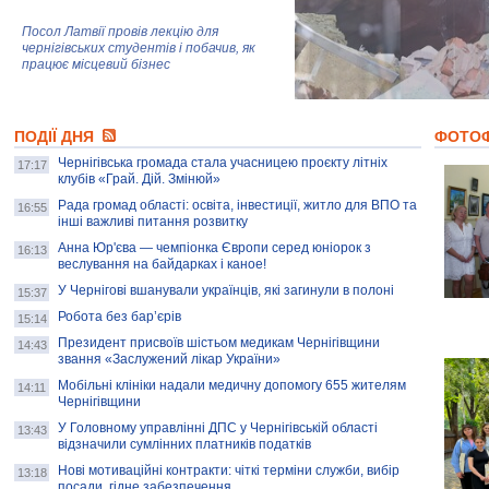
Посол Латвії провів лекцію для
чернігівських студентів і побачив, як
працює місцевий бізнес
Митці та жителі Чернігова створили
ПОДІЇ ДНЯ
колекцію про війну, емоції та тварин
ФОТО
Чернігівська громада стала учасницею проєкту літніх
17:17
клубів «Грай. Дій. Змінюй»
Рада громад області: освіта, інвестиції, житло для ВПО та
AB InBev Efes Україна підтримала
16:55
інші важливі питання розвитку
навчальний проєкт "Молодіжна бізнес-
школа", спрямований на розвиток
Анна Юр'єва — чемпіонка Європи серед юніорок з
16:13
підприємництва у Чернігівській області
веслування на байдарках і каное!
У Чернігові вшанували українців, які загинули в полоні
15:37
Золота тварина: видання Forbes
написало про чернігівця Патрона: хто і
Робота без бар’єрів
15:14
скільки на ньому заробляє? І куди
витрачають?
Президент присвоїв шістьом медикам Чернігівщини
14:43
звання «Заслужений лікар України»
Мобільні клініки надали медичну допомогу 655 жителям
14:11
Чернігівщини
У Головному управлінні ДПС у Чернігівській області
13:43
відзначили сумлінних платників податків
Нові мотиваційні контракти: чіткі терміни служби, вибір
13:18
посади, гідне забезпечення