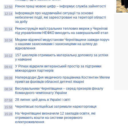
Ринок праці мовою цифр – інформує служба зайнятості
12:50
Інформація про надзвичайні ситуації та основні
12:14
небезпечні події, які зареєстровані на території області
за добу
Реконструкція магістральних теплових мереж у Чернігові
11:14
під управлінням НЕФКО виходить на завершальний етап
Медики відомчої медустанови Чернігівщини завжди поруч
10:34
з нашими захисниками і захисницями на шляху до
відновлення
157 школярів отримають матеріальну допомогу за успіхи
10:12
у навчанні
У Ріпках відкрили ветеранський простір за підтримки
09:41
міжнародних партнерів
Напередодні Дня медичного працівника Костянтин Мегем
09:09
привітав фахівців обласної дитячої лікарні
Веслувальники Чернігівщини – серед призерів фіналу
08:34
Командного чемпіонату України
28 липня: цей день в Україні і світі
07:58
Чернігівські поліцейські затримали наркоторговця
15:58
На Чернігівщині визначили 12 закладів освіти, які
15:28
отримають кошти на системи резервного
електроживлення