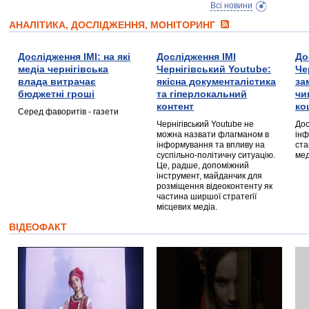
Всі новини
АНАЛІТИКА, ДОСЛІДЖЕННЯ, МОНІТОРИНГ
Дослідження ІМІ: на які
Дослідження ІМІ
До
медіа чернігівська
Чернігівський Youtube:
Че
влада витрачає
якісна документалістика
за
бюджетні гроші
та гіперлокальний
чи
контент
ко
Серед фаворитів - газети
Чернігівський Youtube не
Дос
можна назвати флагманом в
інф
інформування та впливу на
ста
суспільно-політичну ситуацію.
мед
Це, радше, допоміжний
інструмент, майданчик для
розміщення відеоконтенту як
частина ширшої стратегії
місцевих медіа.
ВІДЕОФАКТ