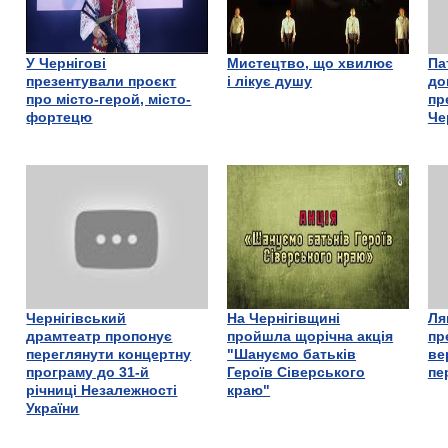
У Чернігові
Мистецтво, що хвилює
Па
презентували проєкт
і лікує душу
до
про місто-герой, місто-
пр
фортецю
Че
Чернігівський
На Чернігівщині
Ля
драмтеатр пропонує
пройшла щорічна акція
пр
переглянути концертну
"Шануємо батьків
ве
програму до 31-й
Героїв Сіверського
пе
річниці Незалежності
краю"
України