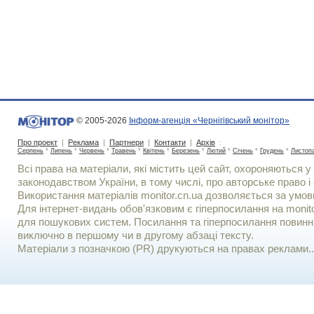
© 2005-2026
Інформ-агенція «Чернігівський монітор»
Про проект
|
Реклама
|
Партнери
|
Контакти
|
Архів
:
Серпень
*
Липень
*
Червень
*
Травень
*
Квітень
*
Березень
*
Лютий
*
Січень
*
Грудень
*
Листоп
Всі права на матеріали, які містить цей сайт, охороняються у 
законодавством України, в тому числі, про авторське право і 
Використання матерiалiв monitor.cn.ua дозволяється за умов
Для iнтернет-видань обов'язковим є гiперпосилання на monito
для пошукових систем. Посилання та гіперпосилання повинні
виключно в першому чи в другому абзаці тексту.
Матеріали з позначкою (PR) друкуються на правах реклами..