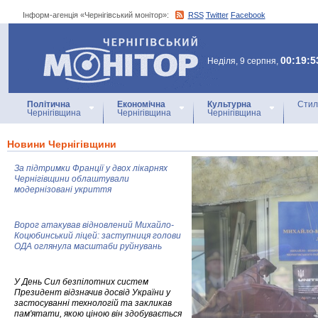
Інформ-агенція «Чернігівський монітор»:
RSS
Twitter
Facebook
Інформ-агенція
«Чернігівський монітор»
00:19:5
Неділя, 9 серпня,
Політична
Економічна
Культурна
Стил
Чернігівщина
Чернігівщина
Чернігівщина
Новини Чернігівщини
За підтримки Франції у двох лікарнях
Чернігівщини облаштували
модернізовані укриття
Ворог атакував відновлений Михайло-
Коцюбинський ліцей: заступниця голови
ОДА оглянула масштаби руйнувань
У День Сил безпілотних систем
Президент відзначив досвід України у
застосуванні технологій та закликав
пам'ятати, якою ціною він здобувається