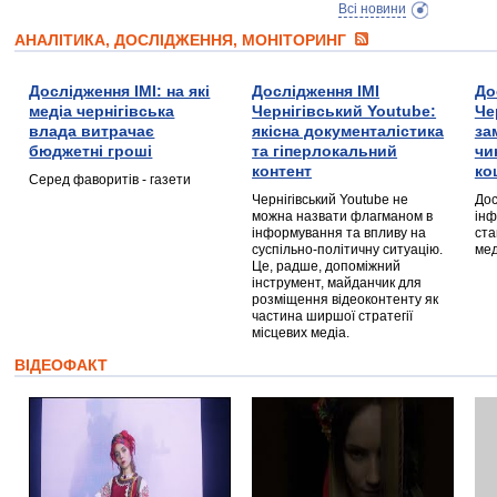
Всі новини
АНАЛІТИКА, ДОСЛІДЖЕННЯ, МОНІТОРИНГ
Дослідження ІМІ: на які
Дослідження ІМІ
До
медіа чернігівська
Чернігівський Youtube:
Че
влада витрачає
якісна документалістика
за
бюджетні гроші
та гіперлокальний
чи
контент
ко
Серед фаворитів - газети
Чернігівський Youtube не
Дос
можна назвати флагманом в
інф
інформування та впливу на
ста
суспільно-політичну ситуацію.
мед
Це, радше, допоміжний
інструмент, майданчик для
розміщення відеоконтенту як
частина ширшої стратегії
місцевих медіа.
ВІДЕОФАКТ