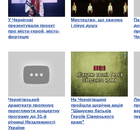
У Чернігові
Мистецтво, що хвилює
Па
презентували проєкт
і лікує душу
до
про місто-герой, місто-
пр
фортецю
Че
Чернігівський
На Чернігівщині
Ля
драмтеатр пропонує
пройшла щорічна акція
пр
переглянути концертну
"Шануємо батьків
ве
програму до 31-й
Героїв Сіверського
пе
річниці Незалежності
краю"
України