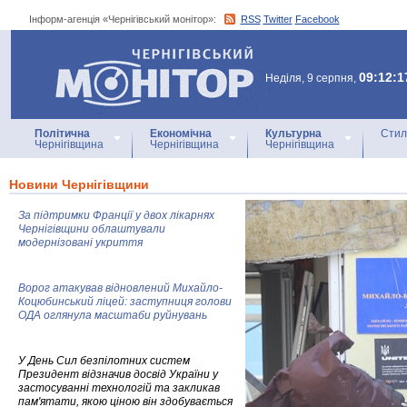
Інформ-агенція «Чернігівський монітор»:
RSS
Twitter
Facebook
Інформ-агенція
«Чернігівський монітор»
09:12:1
Неділя, 9 серпня,
Політична
Економічна
Культурна
Стил
Чернігівщина
Чернігівщина
Чернігівщина
Новини Чернігівщини
За підтримки Франції у двох лікарнях
Чернігівщини облаштували
модернізовані укриття
Ворог атакував відновлений Михайло-
Коцюбинський ліцей: заступниця голови
ОДА оглянула масштаби руйнувань
У День Сил безпілотних систем
Президент відзначив досвід України у
застосуванні технологій та закликав
пам'ятати, якою ціною він здобувається