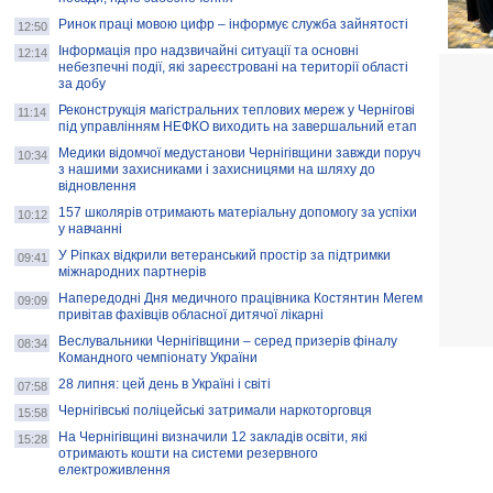
Ринок праці мовою цифр – інформує служба зайнятості
12:50
Інформація про надзвичайні ситуації та основні
12:14
небезпечні події, які зареєстровані на території області
за добу
Реконструкція магістральних теплових мереж у Чернігові
11:14
під управлінням НЕФКО виходить на завершальний етап
Медики відомчої медустанови Чернігівщини завжди поруч
10:34
з нашими захисниками і захисницями на шляху до
відновлення
157 школярів отримають матеріальну допомогу за успіхи
10:12
у навчанні
У Ріпках відкрили ветеранський простір за підтримки
09:41
міжнародних партнерів
Напередодні Дня медичного працівника Костянтин Мегем
09:09
привітав фахівців обласної дитячої лікарні
Веслувальники Чернігівщини – серед призерів фіналу
08:34
Командного чемпіонату України
28 липня: цей день в Україні і світі
07:58
Чернігівські поліцейські затримали наркоторговця
15:58
На Чернігівщині визначили 12 закладів освіти, які
15:28
отримають кошти на системи резервного
електроживлення