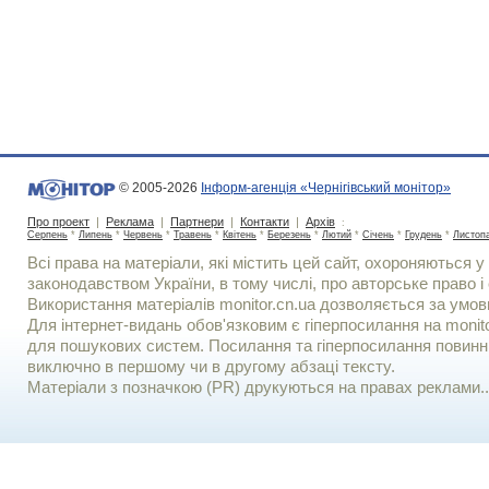
© 2005-2026
Інформ-агенція «Чернігівський монітор»
Про проект
|
Реклама
|
Партнери
|
Контакти
|
Архів
:
Серпень
*
Липень
*
Червень
*
Травень
*
Квітень
*
Березень
*
Лютий
*
Січень
*
Грудень
*
Листоп
Всі права на матеріали, які містить цей сайт, охороняються у 
законодавством України, в тому числі, про авторське право і 
Використання матерiалiв monitor.cn.ua дозволяється за умов
Для iнтернет-видань обов'язковим є гiперпосилання на monito
для пошукових систем. Посилання та гіперпосилання повинні
виключно в першому чи в другому абзаці тексту.
Матеріали з позначкою (PR) друкуються на правах реклами..