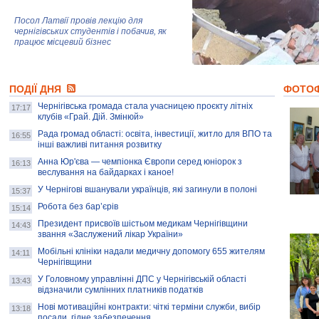
Посол Латвії провів лекцію для
чернігівських студентів і побачив, як
працює місцевий бізнес
Митці та жителі Чернігова створили
ПОДІЇ ДНЯ
колекцію про війну, емоції та тварин
ФОТО
Чернігівська громада стала учасницею проєкту літніх
17:17
клубів «Грай. Дій. Змінюй»
Рада громад області: освіта, інвестиції, житло для ВПО та
AB InBev Efes Україна підтримала
16:55
інші важливі питання розвитку
навчальний проєкт "Молодіжна бізнес-
школа", спрямований на розвиток
Анна Юр'єва — чемпіонка Європи серед юніорок з
16:13
підприємництва у Чернігівській області
веслування на байдарках і каное!
У Чернігові вшанували українців, які загинули в полоні
15:37
Золота тварина: видання Forbes
написало про чернігівця Патрона: хто і
Робота без бар’єрів
15:14
скільки на ньому заробляє? І куди
витрачають?
Президент присвоїв шістьом медикам Чернігівщини
14:43
звання «Заслужений лікар України»
Мобільні клініки надали медичну допомогу 655 жителям
14:11
Чернігівщини
У Головному управлінні ДПС у Чернігівській області
13:43
відзначили сумлінних платників податків
Нові мотиваційні контракти: чіткі терміни служби, вибір
13:18
посади, гідне забезпечення