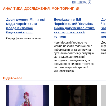
Всі новини
АНАЛІТИКА, ДОСЛІДЖЕННЯ, МОНІТОРИНГ
Дослідження ІМІ: на які
Дослідження ІМІ
До
медіа чернігівська
Чернігівський Youtube:
Че
влада витрачає
якісна документалістика
за
бюджетні гроші
та гіперлокальний
чи
контент
ко
Серед фаворитів - газети
Чернігівський Youtube не
Дос
можна назвати флагманом в
інф
інформування та впливу на
ста
суспільно-політичну ситуацію.
мед
Це, радше, допоміжний
інструмент, майданчик для
розміщення відеоконтенту як
частина ширшої стратегії
місцевих медіа.
ВІДЕОФАКТ