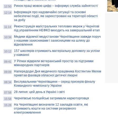
Ринок праці мовою цифр – інформує служба зайнятості
12:50
Інформація про надзвичайні ситуації та основні
12:14
небезпечні події, які зареєстровані на території області
за добу
Реконструкція магістральних теплових мереж у Чернігові
11:14
під управлінням НЕФКО виходить на завершальний етап
Медики відомчої медустанови Чернігівщини завжди поруч
10:34
з нашими захисниками і захисницями на шляху до
відновлення
157 школярів отримають матеріальну допомогу за успіхи
10:12
у навчанні
У Ріпках відкрили ветеранський простір за підтримки
09:41
міжнародних партнерів
Напередодні Дня медичного працівника Костянтин Мегем
09:09
привітав фахівців обласної дитячої лікарні
Веслувальники Чернігівщини – серед призерів фіналу
08:34
Командного чемпіонату України
28 липня: цей день в Україні і світі
07:58
Чернігівські поліцейські затримали наркоторговця
15:58
На Чернігівщині визначили 12 закладів освіти, які
15:28
отримають кошти на системи резервного
електроживлення