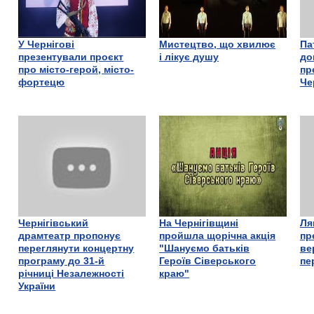
У Чернігові
Мистецтво, що хвилює
Па
презентували проєкт
і лікує душу
до
про місто-герой, місто-
пр
фортецю
Че
Чернігівський
На Чернігівщині
Ля
драмтеатр пропонує
пройшла щорічна акція
пр
переглянути концертну
"Шануємо батьків
ве
програму до 31-й
Героїв Сіверського
пе
річниці Незалежності
краю"
України