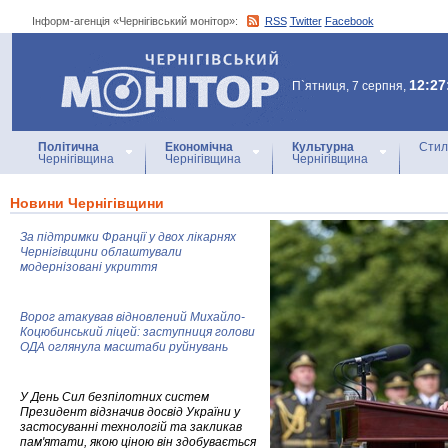
Інформ-агенція «Чернігівський монітор»:
RSS
Twitter
Facebook
Інформ-агенція
«Чернігівський монітор»
12:27
П`ятниця, 7 серпня,
Політична
Економічна
Культурна
Стил
Чернігівщина
Чернігівщина
Чернігівщина
Новини Чернігівщини
За підтримки Франції у двох лікарнях
Чернігівщини облаштували
модернізовані укриття
Ворог атакував відновлений Михайло-
Коцюбинський ліцей: заступниця голови
ОДА оглянула масштаби руйнувань
У День Сил безпілотних систем
Президент відзначив досвід України у
застосуванні технологій та закликав
пам'ятати, якою ціною він здобувається