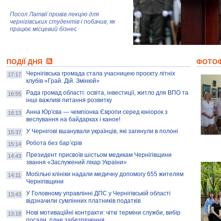
Посол Латвії провів лекцію для
чернігівських студентів і побачив, як
працює місцевий бізнес
Митці та жителі Чернігова створили
ПОДІЇ ДНЯ
колекцію про війну, емоції та тварин
ФОТО
Чернігівська громада стала учасницею проєкту літніх
17:17
клубів «Грай. Дій. Змінюй»
Рада громад області: освіта, інвестиції, житло для ВПО та
AB InBev Efes Україна підтримала
16:55
інші важливі питання розвитку
навчальний проєкт "Молодіжна бізнес-
школа", спрямований на розвиток
Анна Юр'єва — чемпіонка Європи серед юніорок з
16:13
підприємництва у Чернігівській області
веслування на байдарках і каное!
У Чернігові вшанували українців, які загинули в полоні
15:37
Золота тварина: видання Forbes
написало про чернігівця Патрона: хто і
Робота без бар’єрів
15:14
скільки на ньому заробляє? І куди
витрачають?
Президент присвоїв шістьом медикам Чернігівщини
14:43
звання «Заслужений лікар України»
Мобільні клініки надали медичну допомогу 655 жителям
14:11
Чернігівщини
У Головному управлінні ДПС у Чернігівській області
13:43
відзначили сумлінних платників податків
Нові мотиваційні контракти: чіткі терміни служби, вибір
13:18
посади, гідне забезпечення