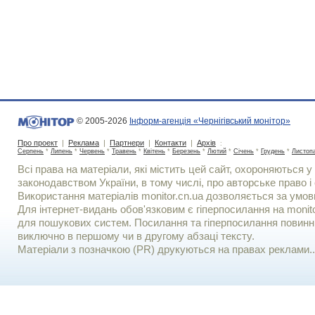
© 2005-2026
Інформ-агенція «Чернігівський монітор»
Про проект
|
Реклама
|
Партнери
|
Контакти
|
Архів
:
Серпень
*
Липень
*
Червень
*
Травень
*
Квітень
*
Березень
*
Лютий
*
Січень
*
Грудень
*
Листоп
Всі права на матеріали, які містить цей сайт, охороняються у 
законодавством України, в тому числі, про авторське право і 
Використання матерiалiв monitor.cn.ua дозволяється за умов
Для iнтернет-видань обов'язковим є гiперпосилання на monito
для пошукових систем. Посилання та гіперпосилання повинні
виключно в першому чи в другому абзаці тексту.
Матеріали з позначкою (PR) друкуються на правах реклами..