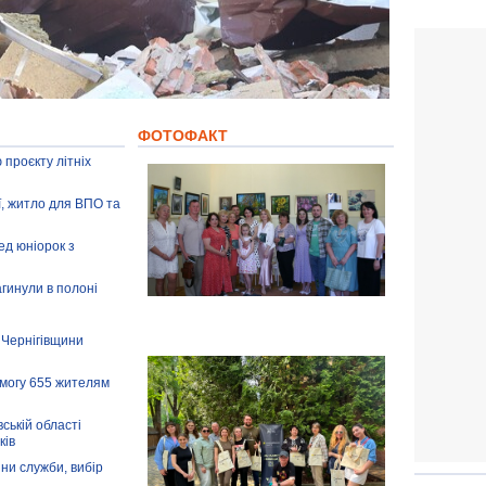
ФОТОФАКТ
 проєкту літніх
ії, житло для ВПО та
ед юніорок з
агинули в полоні
 Чернігівщини
омогу 655 жителям
ській області
ків
іни служби, вибір