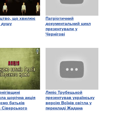
цтво, що хвилює
Патріотичний
є душу
документальний цикл
презентували у
Чернігові
рнігівщині
Ляпіс Трубецькой
ла щорічна акція
презентував українську
ємо батьків
версію Воїнів світла у
в Сіверського
перекладі Жадана