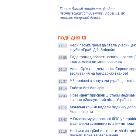
Посол Латвії провів лекцію для
чернігівських студентів і побачив, як
працює місцевий бізнес
Митці та жителі Чернігова створили
ПОДІЇ ДНЯ
колекцію про війну, емоції та тварин
Чернігівська громада стала учасницею
17:17
клубів «Грай. Дій. Змінюй»
Рада громад області: освіта, інвестиц
AB InBev Efes Україна підтримала
16:55
інші важливі питання розвитку
навчальний проєкт "Молодіжна бізнес-
школа", спрямований на розвиток
Анна Юр'єва — чемпіонка Європи сер
16:13
підприємництва у Чернігівській області
веслування на байдарках і каное!
У Чернігові вшанували українців, які з
15:37
Золота тварина: видання Forbes
написало про чернігівця Патрона: хто і
Робота без бар’єрів
15:14
скільки на ньому заробляє? І куди
витрачають?
Президент присвоїв шістьом медикам
14:43
звання «Заслужений лікар України»
Мобільні клініки надали медичну доп
14:11
Чернігівщини
У Головному управлінні ДПС у Чернігів
13:43
відзначили сумлінних платників подат
Нові мотиваційні контракти: чіткі терм
13:18
посади, гідне забезпечення