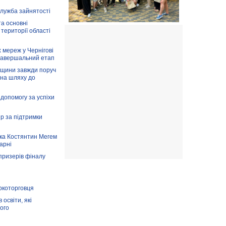
служба зайнятості
та основні
 території області
 мереж у Чернігові
завершальний етап
вщини завжди поруч
 на шляху до
допомогу за успіхи
ір за підтримки
ка Костянтин Мегем
карні
призерів фіналу
аркоторговця
освіти, які
ого