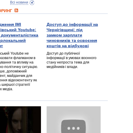
Всі новини
ТОРИНГ
дження ІМІ
Доступ до інформації на
гівський Youtube:
Чернігівщині: під
а документалістика
замком зарплати
перлокальний
чиновників та освоєння
нт
коштів на відбудові
вський Youtube не
Доступ до публічної
назвати флагманом в
інформації в умовах воєнного
ування та впливу на
стану непроста тема для
но-політичну ситуацію.
медійників і влади.
дше, допоміжний
ент, майданчик для
ння відеоконтенту як
 ширшої стратегії
х медіа.