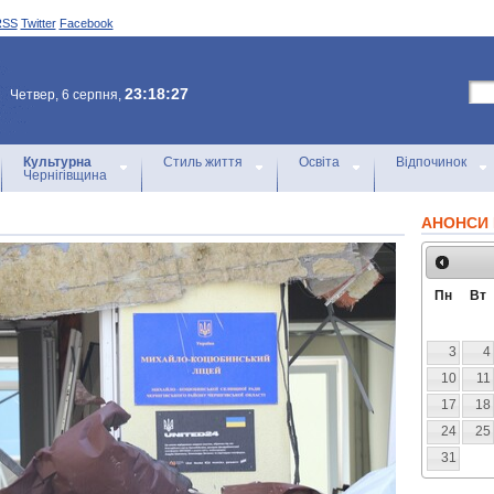
RSS
Twitter
Facebook
23:18:27
Четвер, 6 серпня,
Культурна
Стиль життя
Освіта
Відпочинок
Чернігівщина
АНОНСИ 
Пн
Вт
3
4
10
11
17
18
24
25
31