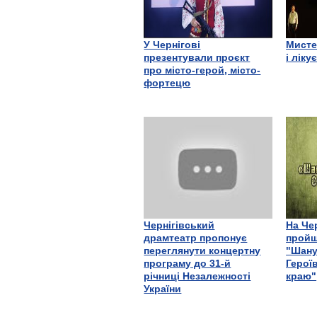
У Чернігові
Мисте
презентували проєкт
і ліку
про місто-герой, місто-
фортецю
Чернігівський
На Че
драмтеатр пропонує
пройш
переглянути концертну
"Шану
програму до 31-й
Герої
річниці Незалежності
краю"
України