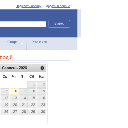
Надіслати новину
Додати в обране
Спорт
Хто є хто
ПОДІЙ
Серпень
2026
Ср
Чт
Пт
Сб
Нд
1
2
5
6
7
8
9
12
13
14
15
16
19
20
21
22
23
26
27
28
29
30