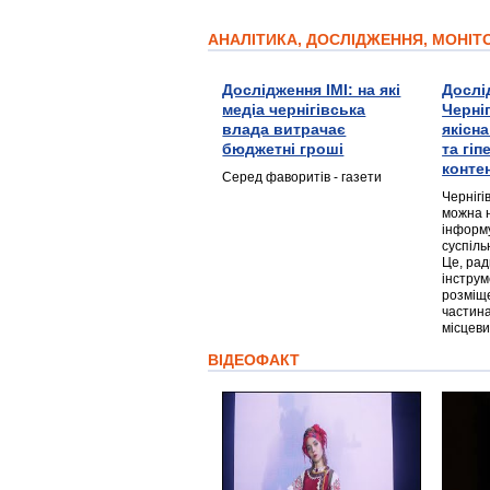
АНАЛІТИКА, ДОСЛІДЖЕННЯ, МОНІ
Дослідження ІМІ: на які
Дослі
медіа чернігівська
Черні
влада витрачає
якісн
бюджетні гроші
та гі
конте
Серед фаворитів - газети
Чернігі
можна 
інформ
суспіль
Це, ра
інструм
розміще
частина
місцеви
ВІДЕОФАКТ