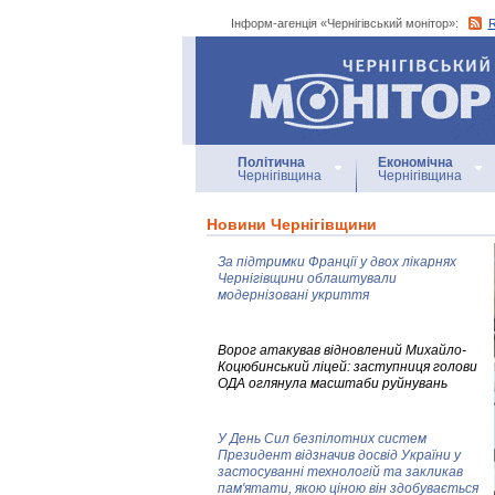
Інформ-агенція «Чернігівський монітор»:
Інформ-агенція
«Чернігівський монітор»
Політична
Економічна
Чернігівщина
Чернігівщина
Новини Чернігівщини
За підтримки Франції у двох лікарнях
Чернігівщини облаштували
модернізовані укриття
Ворог атакував відновлений Михайло-
Коцюбинський ліцей: заступниця голови
ОДА оглянула масштаби руйнувань
У День Сил безпілотних систем
Президент відзначив досвід України у
застосуванні технологій та закликав
пам'ятати, якою ціною він здобувається