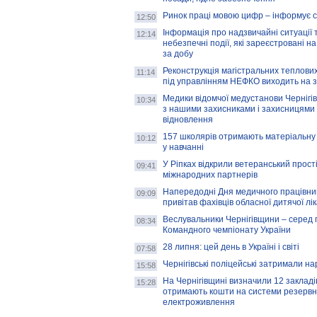
Ринок праці мовою цифр – інформує 
12:50
Інформація про надзвичайні ситуації 
12:14
небезпечні події, які зареєстровані на
за добу
Реконструкція магістральних теплових
11:14
під управлінням НЕФКО виходить на 
Медики відомчої медустанови Чернігі
10:34
з нашими захисниками і захисницями
відновлення
157 школярів отримають матеріальну 
10:12
у навчанні
У Ріпках відкрили ветеранський прост
09:41
міжнародних партнерів
Напередодні Дня медичного працівни
09:09
привітав фахівців обласної дитячої лі
Веслувальники Чернігівщини – серед 
08:34
Командного чемпіонату України
28 липня: цей день в Україні і світі
07:58
Чернігівські поліцейські затримали н
15:58
На Чернігівщині визначили 12 закладів 
15:28
отримають кошти на системи резервн
електроживлення