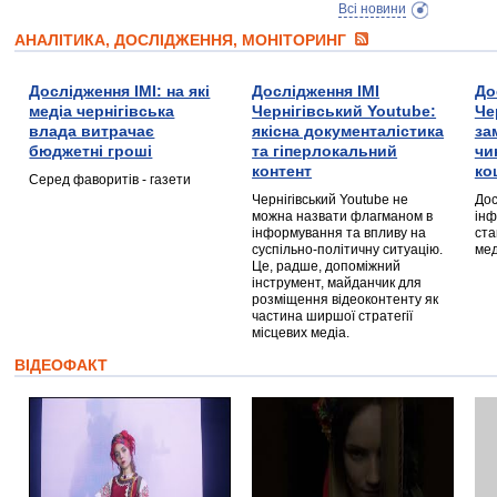
Всі новини
АНАЛІТИКА, ДОСЛІДЖЕННЯ, МОНІТОРИНГ
Дослідження ІМІ: на які
Дослідження ІМІ
До
медіа чернігівська
Чернігівський Youtube:
Че
влада витрачає
якісна документалістика
за
бюджетні гроші
та гіперлокальний
чи
контент
ко
Серед фаворитів - газети
Чернігівський Youtube не
Дос
можна назвати флагманом в
інф
інформування та впливу на
ста
суспільно-політичну ситуацію.
мед
Це, радше, допоміжний
інструмент, майданчик для
розміщення відеоконтенту як
частина ширшої стратегії
місцевих медіа.
ВІДЕОФАКТ