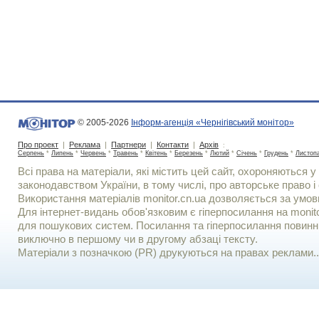
© 2005-2026
Інформ-агенція «Чернігівський монітор»
Про проект
|
Реклама
|
Партнери
|
Контакти
|
Архів
:
Серпень
*
Липень
*
Червень
*
Травень
*
Квітень
*
Березень
*
Лютий
*
Січень
*
Грудень
*
Листоп
Всі права на матеріали, які містить цей сайт, охороняються у 
законодавством України, в тому числі, про авторське право і 
Використання матерiалiв monitor.cn.ua дозволяється за умов
Для iнтернет-видань обов'язковим є гiперпосилання на monito
для пошукових систем. Посилання та гіперпосилання повинні
виключно в першому чи в другому абзаці тексту.
Матеріали з позначкою (PR) друкуються на правах реклами..