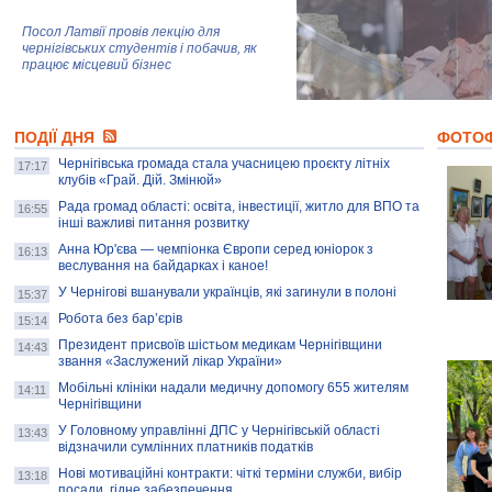
Посол Латвії провів лекцію для
чернігівських студентів і побачив, як
працює місцевий бізнес
Митці та жителі Чернігова створили
ПОДІЇ ДНЯ
колекцію про війну, емоції та тварин
ФОТО
Чернігівська громада стала учасницею проєкту літніх
17:17
клубів «Грай. Дій. Змінюй»
Рада громад області: освіта, інвестиції, житло для ВПО та
AB InBev Efes Україна підтримала
16:55
інші важливі питання розвитку
навчальний проєкт "Молодіжна бізнес-
школа", спрямований на розвиток
Анна Юр'єва — чемпіонка Європи серед юніорок з
16:13
підприємництва у Чернігівській області
веслування на байдарках і каное!
У Чернігові вшанували українців, які загинули в полоні
15:37
Золота тварина: видання Forbes
написало про чернігівця Патрона: хто і
Робота без бар’єрів
15:14
скільки на ньому заробляє? І куди
витрачають?
Президент присвоїв шістьом медикам Чернігівщини
14:43
звання «Заслужений лікар України»
Мобільні клініки надали медичну допомогу 655 жителям
14:11
Чернігівщини
У Головному управлінні ДПС у Чернігівській області
13:43
відзначили сумлінних платників податків
Нові мотиваційні контракти: чіткі терміни служби, вибір
13:18
посади, гідне забезпечення