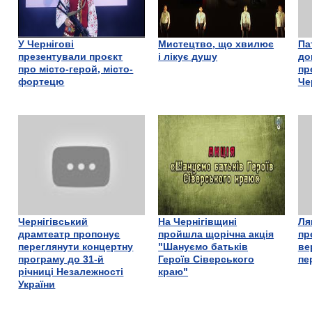
У Чернігові
Мистецтво, що хвилює
Па
презентували проєкт
і лікує душу
до
про місто-герой, місто-
пр
фортецю
Че
Чернігівський
На Чернігівщині
Ля
драмтеатр пропонує
пройшла щорічна акція
пр
переглянути концертну
"Шануємо батьків
ве
програму до 31-й
Героїв Сіверського
пе
річниці Незалежності
краю"
України