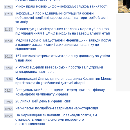
Ринок праці мовою цифр – інформує служба зайнятості
12:50
Інформація про надзвичайні ситуації та основні
12:14
небезпечні події, які зареєстровані на території області
за добу
Реконструкція магістральних теплових мереж у Чернігові
11:14
під управлінням НЕФКО виходить на завершальний етап
Медики відомчої медустанови Чернігівщини завжди поруч
10:34
з нашими захисниками і захисницями на шляху до
відновлення
157 школярів отримають матеріальну допомогу за успіхи
10:12
у навчанні
У Ріпках відкрили ветеранський простір за підтримки
09:41
міжнародних партнерів
Напередодні Дня медичного працівника Костянтин Мегем
09:09
привітав фахівців обласної дитячої лікарні
Веслувальники Чернігівщини – серед призерів фіналу
08:34
Командного чемпіонату України
28 липня: цей день в Україні і світі
07:58
Чернігівські поліцейські затримали наркоторговця
15:58
На Чернігівщині визначили 12 закладів освіти, які
15:28
отримають кошти на системи резервного
електроживлення