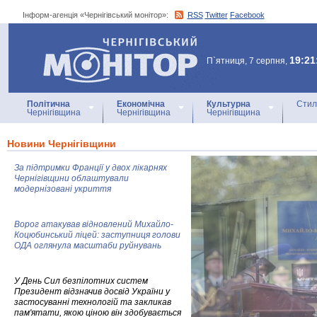
Інформ-агенція «Чернігівський монітор»:
RSS
Twitter
Facebook
Інформ-агенція
«Чернігівський монітор»
19:21
П`ятниця, 7 серпня,
Політична
Економічна
Культурна
Стил
Чернігівщина
Чернігівщина
Чернігівщина
Новини Чернігівщини
За підтримки Франції у двох лікарнях
Чернігівщини облаштували
модернізовані укриття
Ворог атакував відновлений Михайло-
Коцюбинський ліцей: заступниця голови
ОДА оглянула масштаби руйнувань
У День Сил безпілотних систем
Президент відзначив досвід України у
застосуванні технологій та закликав
пам'ятати, якою ціною він здобувається