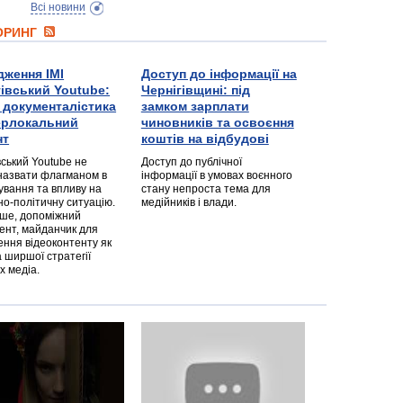
Всі новини
ТОРИНГ
дження ІМІ
Доступ до інформації на
гівський Youtube:
Чернігівщині: під
а документалістика
замком зарплати
перлокальний
чиновників та освоєння
нт
коштів на відбудові
вський Youtube не
Доступ до публічної
назвати флагманом в
інформації в умовах воєнного
ування та впливу на
стану непроста тема для
но-політичну ситуацію.
медійників і влади.
дше, допоміжний
ент, майданчик для
ння відеоконтенту як
 ширшої стратегії
х медіа.