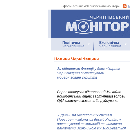
Інформ-агенція «Чернігівський монітор»:
Інформ-агенція
«Чернігівський монітор»
Політична
Економічна
Чернігівщина
Чернігівщина
Новини Чернігівщини
За підтримки Франції у двох лікарнях
Чернігівщини облаштували
модернізовані укриття
Ворог атакував відновлений Михайло-
Коцюбинський ліцей: заступниця голови
ОДА оглянула масштаби руйнувань
У День Сил безпілотних систем
Президент відзначив досвід України у
застосуванні технологій та закликав
пам'ятати, якою ціною він здобувається