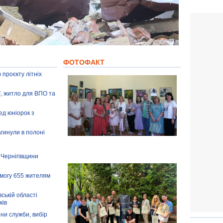
ФОТОФАКТ
 проєкту літніх
ії, житло для ВПО та
ед юніорок з
агинули в полоні
 Чернігівщини
омогу 655 жителям
ській області
ків
іни служби, вибір