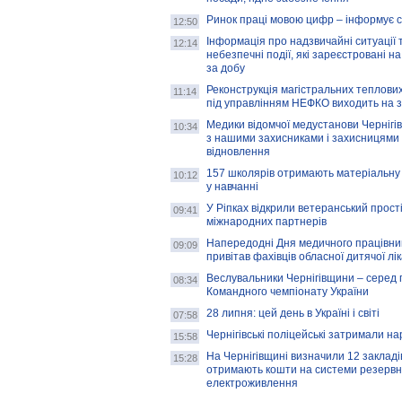
Ринок праці мовою цифр – інформує 
12:50
Інформація про надзвичайні ситуації 
12:14
небезпечні події, які зареєстровані на
за добу
Реконструкція магістральних теплових
11:14
під управлінням НЕФКО виходить на 
Медики відомчої медустанови Чернігі
10:34
з нашими захисниками і захисницями
відновлення
157 школярів отримають матеріальну 
10:12
у навчанні
У Ріпках відкрили ветеранський прост
09:41
міжнародних партнерів
Напередодні Дня медичного працівни
09:09
привітав фахівців обласної дитячої лі
Веслувальники Чернігівщини – серед 
08:34
Командного чемпіонату України
28 липня: цей день в Україні і світі
07:58
Чернігівські поліцейські затримали н
15:58
На Чернігівщині визначили 12 закладів 
15:28
отримають кошти на системи резервн
електроживлення