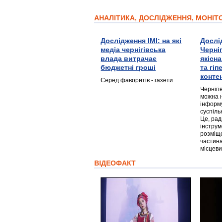
АНАЛІТИКА, ДОСЛІДЖЕННЯ, МОНІ
Дослідження ІМІ: на які
Дослі
медіа чернігівська
Черні
влада витрачає
якісн
бюджетні гроші
та гі
конте
Серед фаворитів - газети
Чернігі
можна 
інформ
суспіль
Це, ра
інструм
розміще
частина
місцеви
ВІДЕОФАКТ