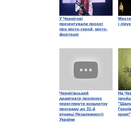
У Чернігові
Мисте
презентували проєкт
і ліку
про місто-герой, місто-
фортецю
Чернігівський
На Че
драмтеатр пропонує
пройш
переглянути концертну
"Шану
програму до 31-й
Герої
річниці Незалежності
краю"
України