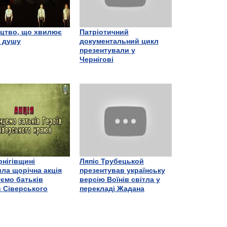
цтво, що хвилює
Патріотичний
є душу
документальний цикл
презентували у
Чернігові
рнігівщині
Ляпіс Трубецькой
ла щорічна акція
презентував українську
ємо батьків
версію Воїнів світла у
в Сіверського
перекладі Жадана