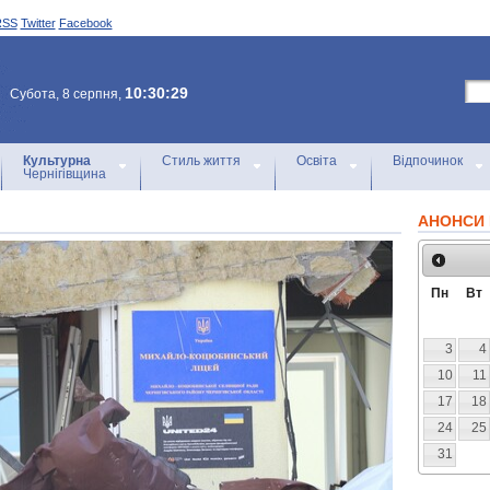
RSS
Twitter
Facebook
10:30:29
Субота, 8 серпня,
Культурна
Стиль життя
Освіта
Відпочинок
Чернігівщина
АНОНСИ 
Пн
Вт
3
4
10
11
17
18
24
25
31