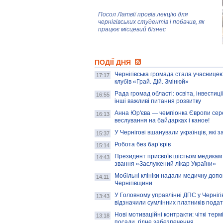
Посол Латвії провів лекцію для
чернігівських студентів і побачив, як
працює місцевий бізнес
Митці та жителі Чернігова створили
ПОДІЇ ДНЯ
колекцію про війну, емоції та тварин
Чернігівська громада стала учасницею
17:17
клубів «Грай. Дій. Змінюй»
Рада громад області: освіта, інвестиц
AB InBev Efes Україна підтримала
16:55
інші важливі питання розвитку
навчальний проєкт "Молодіжна бізнес-
школа", спрямований на розвиток
Анна Юр'єва — чемпіонка Європи сер
16:13
підприємництва у Чернігівській області
веслування на байдарках і каное!
У Чернігові вшанували українців, які з
15:37
Золота тварина: видання Forbes
написало про чернігівця Патрона: хто і
Робота без бар’єрів
15:14
скільки на ньому заробляє? І куди
витрачають?
Президент присвоїв шістьом медикам
14:43
звання «Заслужений лікар України»
Мобільні клініки надали медичну доп
14:11
Чернігівщини
У Головному управлінні ДПС у Чернігів
13:43
відзначили сумлінних платників подат
Нові мотиваційні контракти: чіткі терм
13:18
посади, гідне забезпечення