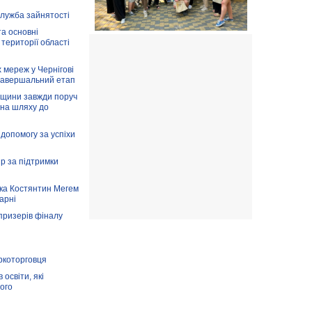
служба зайнятості
та основні
 території області
 мереж у Чернігові
завершальний етап
вщини завжди поруч
 на шляху до
допомогу за успіхи
ір за підтримки
ка Костянтин Мегем
карні
призерів фіналу
аркоторговця
освіти, які
ого