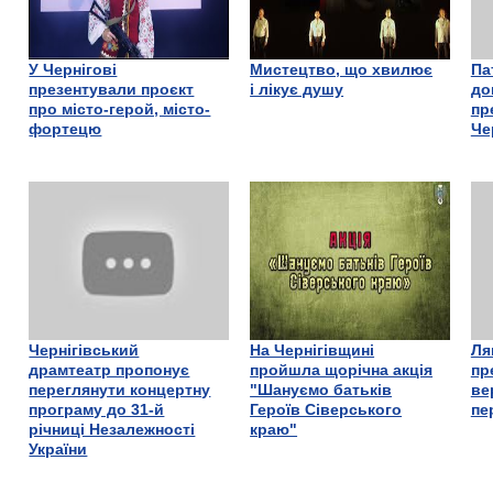
У Чернігові
Мистецтво, що хвилює
Па
презентували проєкт
і лікує душу
до
про місто-герой, місто-
пр
фортецю
Че
Чернігівський
На Чернігівщині
Ля
драмтеатр пропонує
пройшла щорічна акція
пр
переглянути концертну
"Шануємо батьків
ве
програму до 31-й
Героїв Сіверського
пе
річниці Незалежності
краю"
України