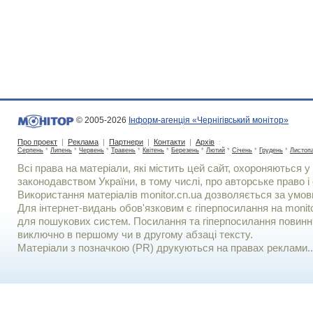
© 2005-2026
Інформ-агенція «Чернігівський монітор»
Про проект
|
Реклама
|
Партнери
|
Контакти
|
Архів
:
Серпень
*
Липень
*
Червень
*
Травень
*
Квітень
*
Березень
*
Лютий
*
Січень
*
Грудень
*
Листоп
Всі права на матеріали, які містить цей сайт, охороняються у 
законодавством України, в тому числі, про авторське право і 
Використання матерiалiв monitor.cn.ua дозволяється за умов
Для iнтернет-видань обов'язковим є гiперпосилання на monito
для пошукових систем. Посилання та гіперпосилання повинні
виключно в першому чи в другому абзаці тексту.
Матеріали з позначкою (PR) друкуються на правах реклами..