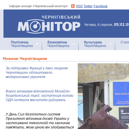
Інформ-агенція «Чернігівський монітор»:
RSS
Twitter
Facebook
Інформ-агенція
«Чернігівський монітор»
05:01:0
Четвер, 6 серпня,
Політична
Економічна
Культурна
Стил
Чернігівщина
Чернігівщина
Чернігівщина
Новини Чернігівщини
За підтримки Франції у двох лікарнях
Чернігівщини облаштували
модернізовані укриття
Ворог атакував відновлений Михайло-
Коцюбинський ліцей: заступниця голови
ОДА оглянула масштаби руйнувань
У День Сил безпілотних систем
Президент відзначив досвід України у
застосуванні технологій та закликав
пам'ятати, якою ціною він здобувається