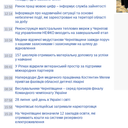
Ринок праці мовою цифр – інформує служба зайнятості
12:50
Інформація про надзвичайні ситуації та основні
12:14
небезпечні події, які зареєстровані на території області
за добу
Реконструкція магістральних теплових мереж у Чернігові
11:14
під управлінням НЕФКО виходить на завершальний етап
Медики відомчої медустанови Чернігівщини завжди поруч
10:34
з нашими захисниками і захисницями на шляху до
відновлення
157 школярів отримають матеріальну допомогу за успіхи
10:12
у навчанні
У Ріпках відкрили ветеранський простір за підтримки
09:41
міжнародних партнерів
Напередодні Дня медичного працівника Костянтин Мегем
09:09
привітав фахівців обласної дитячої лікарні
Веслувальники Чернігівщини – серед призерів фіналу
08:34
Командного чемпіонату України
28 липня: цей день в Україні і світі
07:58
Чернігівські поліцейські затримали наркоторговця
15:58
На Чернігівщині визначили 12 закладів освіти, які
15:28
отримають кошти на системи резервного
електроживлення