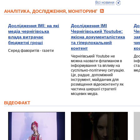
Всі новини
АНАЛІТИКА, ДОСЛІДЖЕННЯ, МОНІТОРИНГ
Дослідження ІМІ: на які
Дослідження ІМІ
До
медіа чернігівська
Чернігівський Youtube:
Че
влада витрачає
якісна документалістика
за
бюджетні гроші
та гіперлокальний
чи
контент
ко
Серед фаворитів - газети
Чернігівський Youtube не
Дос
можна назвати флагманом в
інф
інформування та впливу на
ста
суспільно-політичну ситуацію.
мед
Це, радше, допоміжний
інструмент, майданчик для
розміщення відеоконтенту як
частина ширшої стратегії
місцевих медіа.
ВІДЕОФАКТ