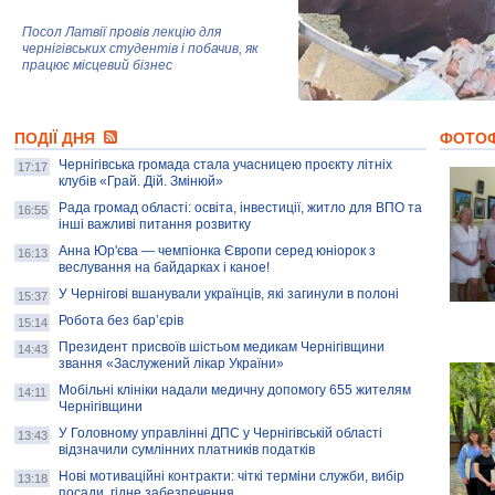
Посол Латвії провів лекцію для
чернігівських студентів і побачив, як
працює місцевий бізнес
Митці та жителі Чернігова створили
ПОДІЇ ДНЯ
колекцію про війну, емоції та тварин
ФОТО
Чернігівська громада стала учасницею проєкту літніх
17:17
клубів «Грай. Дій. Змінюй»
Рада громад області: освіта, інвестиції, житло для ВПО та
AB InBev Efes Україна підтримала
16:55
інші важливі питання розвитку
навчальний проєкт "Молодіжна бізнес-
школа", спрямований на розвиток
Анна Юр'єва — чемпіонка Європи серед юніорок з
16:13
підприємництва у Чернігівській області
веслування на байдарках і каное!
У Чернігові вшанували українців, які загинули в полоні
15:37
Золота тварина: видання Forbes
написало про чернігівця Патрона: хто і
Робота без бар’єрів
15:14
скільки на ньому заробляє? І куди
витрачають?
Президент присвоїв шістьом медикам Чернігівщини
14:43
звання «Заслужений лікар України»
Мобільні клініки надали медичну допомогу 655 жителям
14:11
Чернігівщини
У Головному управлінні ДПС у Чернігівській області
13:43
відзначили сумлінних платників податків
Нові мотиваційні контракти: чіткі терміни служби, вибір
13:18
посади, гідне забезпечення