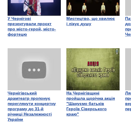
У Чернігові
Мистецтво, що хвилює
Па
презентували проєкт
і лікує душу
до
про місто-герой, місто-
пр
фортецю
Че
Чернігівський
На Чернігівщині
Ля
драмтеатр пропонує
пройшла щорічна акція
пр
переглянути концертну
"Шануємо батьків
ве
програму до 31-й
Героїв Сіверського
пе
річниці Незалежності
краю"
України