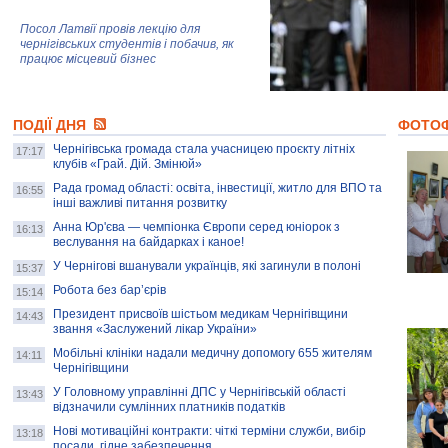
Посол Латвії провів лекцію для
чернігівських студентів і побачив, як
працює місцевий бізнес
Митці та жителі Чернігова створили
ПОДІЇ ДНЯ
колекцію про війну, емоції та тварин
ФОТО
Чернігівська громада стала учасницею проєкту літніх
17:17
клубів «Грай. Дій. Змінюй»
Рада громад області: освіта, інвестиції, житло для ВПО та
AB InBev Efes Україна підтримала
16:55
інші важливі питання розвитку
навчальний проєкт "Молодіжна бізнес-
школа", спрямований на розвиток
Анна Юр'єва — чемпіонка Європи серед юніорок з
16:13
підприємництва у Чернігівській області
веслування на байдарках і каное!
У Чернігові вшанували українців, які загинули в полоні
15:37
Золота тварина: видання Forbes
написало про чернігівця Патрона: хто і
Робота без бар’єрів
15:14
скільки на ньому заробляє? І куди
витрачають?
Президент присвоїв шістьом медикам Чернігівщини
14:43
звання «Заслужений лікар України»
Мобільні клініки надали медичну допомогу 655 жителям
14:11
Чернігівщини
У Головному управлінні ДПС у Чернігівській області
13:43
відзначили сумлінних платників податків
Нові мотиваційні контракти: чіткі терміни служби, вибір
13:18
посади, гідне забезпечення