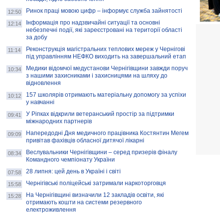
Ринок праці мовою цифр – інформує служба зайнятості
12:50
Інформація про надзвичайні ситуації та основні
12:14
небезпечні події, які зареєстровані на території області
за добу
Реконструкція магістральних теплових мереж у Чернігові
11:14
під управлінням НЕФКО виходить на завершальний етап
Медики відомчої медустанови Чернігівщини завжди поруч
10:34
з нашими захисниками і захисницями на шляху до
відновлення
157 школярів отримають матеріальну допомогу за успіхи
10:12
у навчанні
У Ріпках відкрили ветеранський простір за підтримки
09:41
міжнародних партнерів
Напередодні Дня медичного працівника Костянтин Мегем
09:09
привітав фахівців обласної дитячої лікарні
Веслувальники Чернігівщини – серед призерів фіналу
08:34
Командного чемпіонату України
28 липня: цей день в Україні і світі
07:58
Чернігівські поліцейські затримали наркоторговця
15:58
На Чернігівщині визначили 12 закладів освіти, які
15:28
отримають кошти на системи резервного
електроживлення