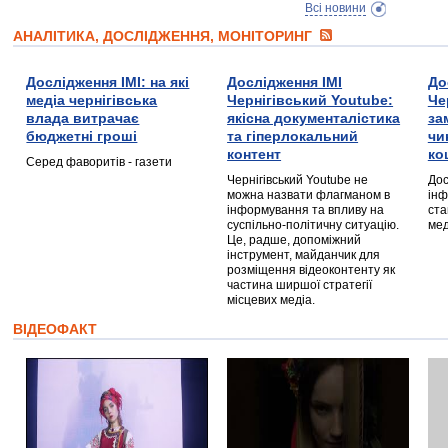
Всі новини
АНАЛІТИКА, ДОСЛІДЖЕННЯ, МОНІТОРИНГ
Дослідження ІМІ: на які
Дослідження ІМІ
До
медіа чернігівська
Чернігівський Youtube:
Че
влада витрачає
якісна документалістика
за
бюджетні гроші
та гіперлокальний
чи
контент
ко
Серед фаворитів - газети
Чернігівський Youtube не
Дос
можна назвати флагманом в
інф
інформування та впливу на
ста
суспільно-політичну ситуацію.
мед
Це, радше, допоміжний
інструмент, майданчик для
розміщення відеоконтенту як
частина ширшої стратегії
місцевих медіа.
ВІДЕОФАКТ