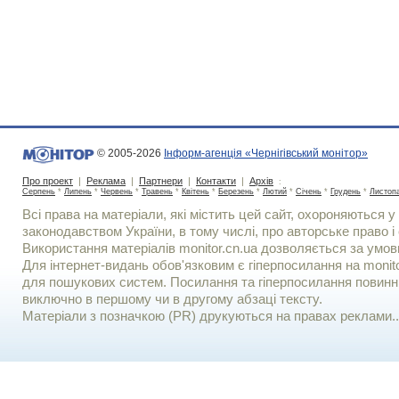
© 2005-2026
Інформ-агенція «Чернігівський монітор»
Про проект
|
Реклама
|
Партнери
|
Контакти
|
Архів
:
Серпень
*
Липень
*
Червень
*
Травень
*
Квітень
*
Березень
*
Лютий
*
Січень
*
Грудень
*
Листоп
Всі права на матеріали, які містить цей сайт, охороняються у 
законодавством України, в тому числі, про авторське право і 
Використання матерiалiв monitor.cn.ua дозволяється за умов
Для iнтернет-видань обов'язковим є гiперпосилання на monito
для пошукових систем. Посилання та гіперпосилання повинні
виключно в першому чи в другому абзаці тексту.
Матеріали з позначкою (PR) друкуються на правах реклами..