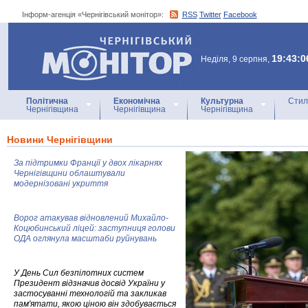
Інформ-агенція «Чернігівський монітор»:
RSS
Twitter
Facebook
Інформ-агенція
«Чернігівський монітор»
19:43:0
Неділя, 9 серпня,
Політична
Економічна
Культурна
Стил
Чернігівщина
Чернігівщина
Чернігівщина
Новини Чернігівщини
За підтримки Франції у двох лікарнях
Чернігівщини облаштували
модернізовані укриття
Ворог атакував відновлений Михайло-
Коцюбинський ліцей: заступниця голови
ОДА оглянула масштаби руйнувань
У День Сил безпілотних систем
Президент відзначив досвід України у
застосуванні технологій та закликав
пам'ятати, якою ціною він здобувається