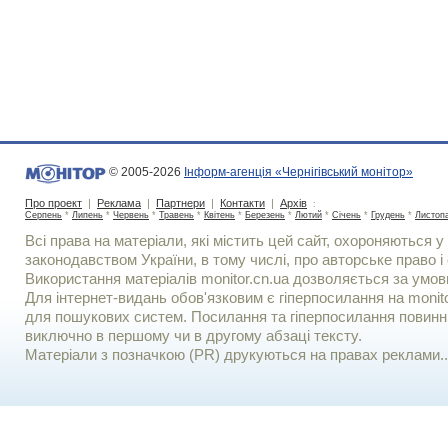
© 2005-2026
Інформ-агенція «Чернігівський монітор»
Про проект
|
Реклама
|
Партнери
|
Контакти
|
Архів
:
Серпень
*
Липень
*
Червень
*
Травень
*
Квітень
*
Березень
*
Лютий
*
Січень
*
Грудень
*
Листоп
Всі права на матеріали, які містить цей сайт, охороняються у 
законодавством України, в тому числі, про авторське право і 
Використання матерiалiв monitor.cn.ua дозволяється за умов
Для iнтернет-видань обов'язковим є гiперпосилання на monito
для пошукових систем. Посилання та гіперпосилання повинні
виключно в першому чи в другому абзаці тексту.
Матеріали з позначкою (PR) друкуються на правах реклами..