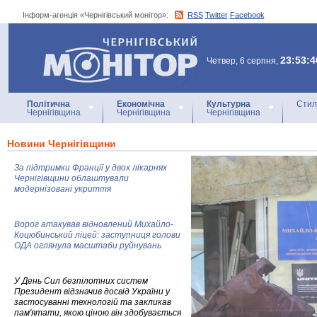
Інформ-агенція «Чернігівський монітор»:
RSS
Twitter
Facebook
Інформ-агенція
«Чернігівський монітор»
23:53:4
Четвер, 6 серпня,
Політична
Економічна
Культурна
Стил
Чернігівщина
Чернігівщина
Чернігівщина
Новини Чернігівщини
За підтримки Франції у двох лікарнях
Чернігівщини облаштували
модернізовані укриття
Ворог атакував відновлений Михайло-
Коцюбинський ліцей: заступниця голови
ОДА оглянула масштаби руйнувань
У День Сил безпілотних систем
Президент відзначив досвід України у
застосуванні технологій та закликав
пам'ятати, якою ціною він здобувається