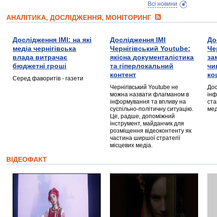
Всі новини
АНАЛІТИКА, ДОСЛІДЖЕННЯ, МОНІТОРИНГ
Дослідження ІМІ: на які
Дослідження ІМІ
До
медіа чернігівська
Чернігівський Youtube:
Че
влада витрачає
якісна документалістика
за
бюджетні гроші
та гіперлокальний
чи
контент
ко
Серед фаворитів - газети
Чернігівський Youtube не
Дос
можна назвати флагманом в
інф
інформування та впливу на
ста
суспільно-політичну ситуацію.
мед
Це, радше, допоміжний
інструмент, майданчик для
розміщення відеоконтенту як
частина ширшої стратегії
місцевих медіа.
ВІДЕОФАКТ