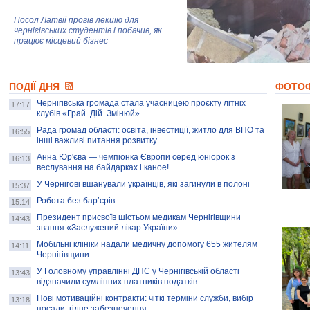
Посол Латвії провів лекцію для
чернігівських студентів і побачив, як
працює місцевий бізнес
Митці та жителі Чернігова створили
ПОДІЇ ДНЯ
колекцію про війну, емоції та тварин
ФОТО
Чернігівська громада стала учасницею проєкту літніх
17:17
клубів «Грай. Дій. Змінюй»
Рада громад області: освіта, інвестиції, житло для ВПО та
AB InBev Efes Україна підтримала
16:55
інші важливі питання розвитку
навчальний проєкт "Молодіжна бізнес-
школа", спрямований на розвиток
Анна Юр'єва — чемпіонка Європи серед юніорок з
16:13
підприємництва у Чернігівській області
веслування на байдарках і каное!
У Чернігові вшанували українців, які загинули в полоні
15:37
Золота тварина: видання Forbes
написало про чернігівця Патрона: хто і
Робота без бар’єрів
15:14
скільки на ньому заробляє? І куди
витрачають?
Президент присвоїв шістьом медикам Чернігівщини
14:43
звання «Заслужений лікар України»
Мобільні клініки надали медичну допомогу 655 жителям
14:11
Чернігівщини
У Головному управлінні ДПС у Чернігівській області
13:43
відзначили сумлінних платників податків
Нові мотиваційні контракти: чіткі терміни служби, вибір
13:18
посади, гідне забезпечення