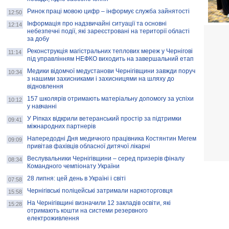
Ринок праці мовою цифр – інформує служба зайнятості
12:50
Інформація про надзвичайні ситуації та основні
12:14
небезпечні події, які зареєстровані на території області
за добу
Реконструкція магістральних теплових мереж у Чернігові
11:14
під управлінням НЕФКО виходить на завершальний етап
Медики відомчої медустанови Чернігівщини завжди поруч
10:34
з нашими захисниками і захисницями на шляху до
відновлення
157 школярів отримають матеріальну допомогу за успіхи
10:12
у навчанні
У Ріпках відкрили ветеранський простір за підтримки
09:41
міжнародних партнерів
Напередодні Дня медичного працівника Костянтин Мегем
09:09
привітав фахівців обласної дитячої лікарні
Веслувальники Чернігівщини – серед призерів фіналу
08:34
Командного чемпіонату України
28 липня: цей день в Україні і світі
07:58
Чернігівські поліцейські затримали наркоторговця
15:58
На Чернігівщині визначили 12 закладів освіти, які
15:28
отримають кошти на системи резервного
електроживлення