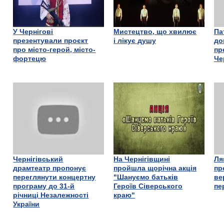
У Чернігові
Мистецтво, що хвилює
Па
презентували проєкт
і лікує душу
до
про місто-герой, місто-
пр
фортецю
Че
Чернігівський
На Чернігівщині
Ля
драмтеатр пропонує
пройшла щорічна акція
пр
переглянути концертну
"Шануємо батьків
ве
програму до 31-й
Героїв Сіверського
пе
річниці Незалежності
краю"
України