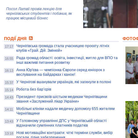
Посол Латвії провів лекцію для
чернігівських студентів і побачив, як
працює місцевий бізнес
Митці та жителі Чернігова створили
ПОДІЇ ДНЯ
колекцію про війну, емоції та тварин
ФОТО
Чернігівська громада стала учасницею проєкту літніх
17:17
клубів «Грай. Дій. Змінюй»
Рада громад області: освіта, інвестиції, житло для ВПО та
AB InBev Efes Україна підтримала
16:55
інші важливі питання розвитку
навчальний проєкт "Молодіжна бізнес-
школа", спрямований на розвиток
Анна Юр'єва — чемпіонка Європи серед юніорок з
16:13
підприємництва у Чернігівській області
веслування на байдарках і каное!
У Чернігові вшанували українців, які загинули в полоні
15:37
Золота тварина: видання Forbes
написало про чернігівця Патрона: хто і
Робота без бар’єрів
15:14
скільки на ньому заробляє? І куди
витрачають?
Президент присвоїв шістьом медикам Чернігівщини
14:43
звання «Заслужений лікар України»
Мобільні клініки надали медичну допомогу 655 жителям
14:11
Чернігівщини
У Головному управлінні ДПС у Чернігівській області
13:43
відзначили сумлінних платників податків
Нові мотиваційні контракти: чіткі терміни служби, вибір
13:18
посади, гідне забезпечення