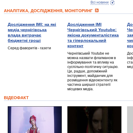
Всі новини
АНАЛІТИКА, ДОСЛІДЖЕННЯ, МОНІТОРИНГ
Дослідження ІМІ: на які
Дослідження ІМІ
До
медіа чернігівська
Чернігівський Youtube:
Че
влада витрачає
якісна документалістика
за
бюджетні гроші
та гіперлокальний
чи
контент
ко
Серед фаворитів - газети
Чернігівський Youtube не
Дос
можна назвати флагманом в
інф
інформування та впливу на
ста
суспільно-політичну ситуацію.
мед
Це, радше, допоміжний
інструмент, майданчик для
розміщення відеоконтенту як
частина ширшої стратегії
місцевих медіа.
ВІДЕОФАКТ