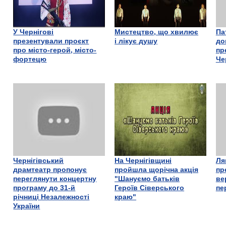
У Чернігові
Мистецтво, що хвилює
Па
презентували проєкт
і лікує душу
до
про місто-герой, місто-
пр
фортецю
Че
Чернігівський
На Чернігівщині
Ля
драмтеатр пропонує
пройшла щорічна акція
пр
переглянути концертну
"Шануємо батьків
ве
програму до 31-й
Героїв Сіверського
пе
річниці Незалежності
краю"
України