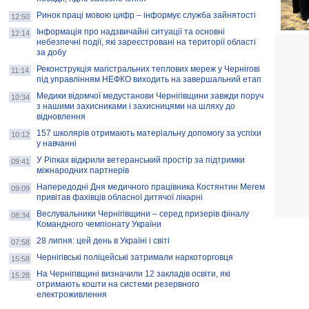
Ринок праці мовою цифр – інформує служба зайнятості
12:50
Інформація про надзвичайні ситуації та основні
12:14
небезпечні події, які зареєстровані на території області
за добу
Реконструкція магістральних теплових мереж у Чернігові
11:14
під управлінням НЕФКО виходить на завершальний етап
Медики відомчої медустанови Чернігівщини завжди поруч
10:34
з нашими захисниками і захисницями на шляху до
відновлення
157 школярів отримають матеріальну допомогу за успіхи
10:12
у навчанні
У Ріпках відкрили ветеранський простір за підтримки
09:41
міжнародних партнерів
Напередодні Дня медичного працівника Костянтин Мегем
09:09
привітав фахівців обласної дитячої лікарні
Веслувальники Чернігівщини – серед призерів фіналу
08:34
Командного чемпіонату України
28 липня: цей день в Україні і світі
07:58
Чернігівські поліцейські затримали наркоторговця
15:58
На Чернігівщині визначили 12 закладів освіти, які
15:28
отримають кошти на системи резервного
електроживлення