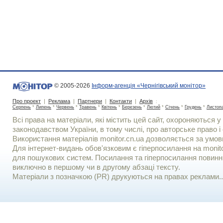
© 2005-2026
Інформ-агенція «Чернігівський монітор»
Про проект
|
Реклама
|
Партнери
|
Контакти
|
Архів
:
Серпень
*
Липень
*
Червень
*
Травень
*
Квітень
*
Березень
*
Лютий
*
Січень
*
Грудень
*
Листоп
Всі права на матеріали, які містить цей сайт, охороняються у 
законодавством України, в тому числі, про авторське право і 
Використання матерiалiв monitor.cn.ua дозволяється за умов
Для iнтернет-видань обов'язковим є гiперпосилання на monito
для пошукових систем. Посилання та гіперпосилання повинні
виключно в першому чи в другому абзаці тексту.
Матеріали з позначкою (PR) друкуються на правах реклами..