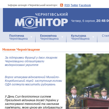
Інформ-агенція «Чернігівський монітор»:
RSS
Twitter
Facebook
Інформ-агенція
«Чернігівський монітор»
20:48:0
Четвер, 6 серпня,
Політична
Економічна
Культурна
Стил
Чернігівщина
Чернігівщина
Чернігівщина
Новини Чернігівщини
За підтримки Франції у двох лікарнях
Чернігівщини облаштували
модернізовані укриття
Ворог атакував відновлений Михайло-
Коцюбинський ліцей: заступниця голови
ОДА оглянула масштаби руйнувань
У День Сил безпілотних систем
Президент відзначив досвід України у
застосуванні технологій та закликав
пам'ятати, якою ціною він здобувається