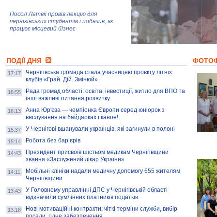
Посол Латвії провів лекцію для
чернігівських студентів і побачив, як
працює місцевий бізнес
Митці та жителі Чернігова створили
ПОДІЇ ДНЯ
колекцію про війну, емоції та тварин
ФОТО
Чернігівська громада стала учасницею проєкту літніх
17:17
клубів «Грай. Дій. Змінюй»
Рада громад області: освіта, інвестиції, житло для ВПО та
AB InBev Efes Україна підтримала
16:55
інші важливі питання розвитку
навчальний проєкт "Молодіжна бізнес-
школа", спрямований на розвиток
Анна Юр'єва — чемпіонка Європи серед юніорок з
16:13
підприємництва у Чернігівській області
веслування на байдарках і каное!
У Чернігові вшанували українців, які загинули в полоні
15:37
Золота тварина: видання Forbes
написало про чернігівця Патрона: хто і
Робота без бар’єрів
15:14
скільки на ньому заробляє? І куди
витрачають?
Президент присвоїв шістьом медикам Чернігівщини
14:43
звання «Заслужений лікар України»
Мобільні клініки надали медичну допомогу 655 жителям
14:11
Чернігівщини
У Головному управлінні ДПС у Чернігівській області
13:43
відзначили сумлінних платників податків
Нові мотиваційні контракти: чіткі терміни служби, вибір
13:18
посади, гідне забезпечення