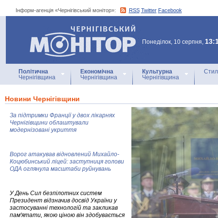
Інформ-агенція «Чернігівський монітор»:
RSS
Twitter
Facebook
Інформ-агенція
«Чернігівський монітор»
13:
Понеділок, 10 серпня,
Політична
Економічна
Культурна
Стил
Чернігівщина
Чернігівщина
Чернігівщина
Новини Чернігівщини
За підтримки Франції у двох лікарнях
Чернігівщини облаштували
модернізовані укриття
Ворог атакував відновлений Михайло-
Коцюбинський ліцей: заступниця голови
ОДА оглянула масштаби руйнувань
У День Сил безпілотних систем
Президент відзначив досвід України у
застосуванні технологій та закликав
пам'ятати, якою ціною він здобувається