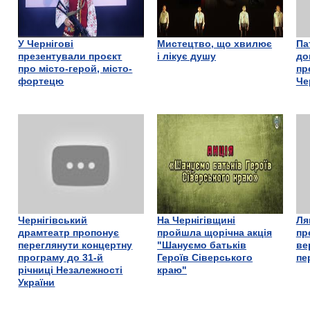
У Чернігові
Мистецтво, що хвилює
Па
презентували проєкт
і лікує душу
до
про місто-герой, місто-
пр
фортецю
Че
Чернігівський
На Чернігівщині
Ля
драмтеатр пропонує
пройшла щорічна акція
пр
переглянути концертну
"Шануємо батьків
ве
програму до 31-й
Героїв Сіверського
пе
річниці Незалежності
краю"
України