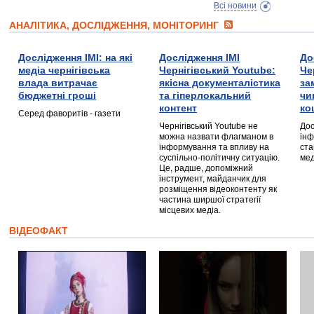
Всі новини
АНАЛІТИКА, ДОСЛІДЖЕННЯ, МОНІТОРИНГ
Дослідження ІМІ: на які
Дослідження ІМІ
До
медіа чернігівська
Чернігівський Youtube:
Че
влада витрачає
якісна документалістика
за
бюджетні гроші
та гіперлокальний
чи
контент
ко
Серед фаворитів - газети
Чернігівський Youtube не
Дос
можна назвати флагманом в
інф
інформування та впливу на
ста
суспільно-політичну ситуацію.
мед
Це, радше, допоміжний
інструмент, майданчик для
розміщення відеоконтенту як
частина ширшої стратегії
місцевих медіа.
ВІДЕОФАКТ