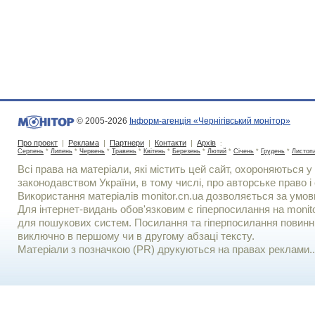
© 2005-2026
Інформ-агенція «Чернігівський монітор»
Про проект
|
Реклама
|
Партнери
|
Контакти
|
Архів
:
Серпень
*
Липень
*
Червень
*
Травень
*
Квітень
*
Березень
*
Лютий
*
Січень
*
Грудень
*
Листоп
Всі права на матеріали, які містить цей сайт, охороняються у 
законодавством України, в тому числі, про авторське право і 
Використання матерiалiв monitor.cn.ua дозволяється за умов
Для iнтернет-видань обов'язковим є гiперпосилання на monito
для пошукових систем. Посилання та гіперпосилання повинні
виключно в першому чи в другому абзаці тексту.
Матеріали з позначкою (PR) друкуються на правах реклами..