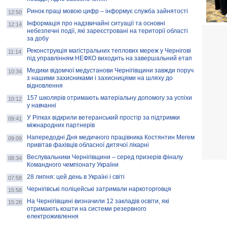
Ринок праці мовою цифр – інформує служба зайнятості
12:50
Інформація про надзвичайні ситуації та основні
12:14
небезпечні події, які зареєстровані на території області
за добу
Реконструкція магістральних теплових мереж у Чернігові
11:14
під управлінням НЕФКО виходить на завершальний етап
Медики відомчої медустанови Чернігівщини завжди поруч
10:34
з нашими захисниками і захисницями на шляху до
відновлення
157 школярів отримають матеріальну допомогу за успіхи
10:12
у навчанні
У Ріпках відкрили ветеранський простір за підтримки
09:41
міжнародних партнерів
Напередодні Дня медичного працівника Костянтин Мегем
09:09
привітав фахівців обласної дитячої лікарні
Веслувальники Чернігівщини – серед призерів фіналу
08:34
Командного чемпіонату України
28 липня: цей день в Україні і світі
07:58
Чернігівські поліцейські затримали наркоторговця
15:58
На Чернігівщині визначили 12 закладів освіти, які
15:28
отримають кошти на системи резервного
електроживлення