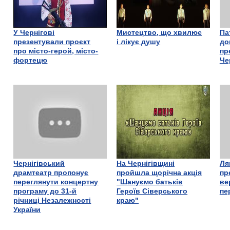
У Чернігові
Мистецтво, що хвилює
Па
презентували проєкт
і лікує душу
до
про місто-герой, місто-
пр
фортецю
Че
Чернігівський
На Чернігівщині
Ля
драмтеатр пропонує
пройшла щорічна акція
пр
переглянути концертну
"Шануємо батьків
ве
програму до 31-й
Героїв Сіверського
пе
річниці Незалежності
краю"
України