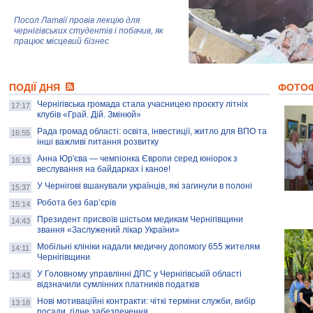
Посол Латвії провів лекцію для
чернігівських студентів і побачив, як
працює місцевий бізнес
Митці та жителі Чернігова створили
ПОДІЇ ДНЯ
колекцію про війну, емоції та тварин
ФОТО
Чернігівська громада стала учасницею проєкту літніх
17:17
клубів «Грай. Дій. Змінюй»
Рада громад області: освіта, інвестиції, житло для ВПО та
AB InBev Efes Україна підтримала
16:55
інші важливі питання розвитку
навчальний проєкт "Молодіжна бізнес-
школа", спрямований на розвиток
Анна Юр'єва — чемпіонка Європи серед юніорок з
16:13
підприємництва у Чернігівській області
веслування на байдарках і каное!
У Чернігові вшанували українців, які загинули в полоні
15:37
Золота тварина: видання Forbes
написало про чернігівця Патрона: хто і
Робота без бар’єрів
15:14
скільки на ньому заробляє? І куди
витрачають?
Президент присвоїв шістьом медикам Чернігівщини
14:43
звання «Заслужений лікар України»
Мобільні клініки надали медичну допомогу 655 жителям
14:11
Чернігівщини
У Головному управлінні ДПС у Чернігівській області
13:43
відзначили сумлінних платників податків
Нові мотиваційні контракти: чіткі терміни служби, вибір
13:18
посади, гідне забезпечення