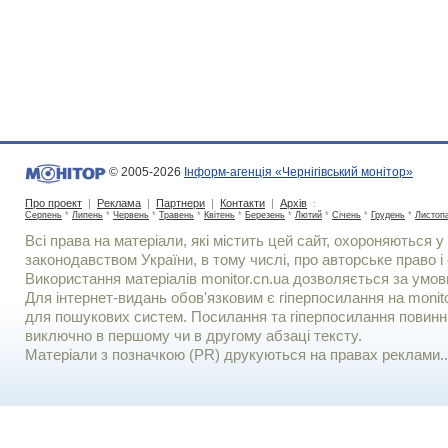
© 2005-2026
Інформ-агенція «Чернігівський монітор»
Про проект
|
Реклама
|
Партнери
|
Контакти
|
Архів
:
Серпень
*
Липень
*
Червень
*
Травень
*
Квітень
*
Березень
*
Лютий
*
Січень
*
Грудень
*
Листоп
Всі права на матеріали, які містить цей сайт, охороняються у 
законодавством України, в тому числі, про авторське право і 
Використання матерiалiв monitor.cn.ua дозволяється за умов
Для iнтернет-видань обов'язковим є гiперпосилання на monito
для пошукових систем. Посилання та гіперпосилання повинні
виключно в першому чи в другому абзаці тексту.
Матеріали з позначкою (PR) друкуються на правах реклами..