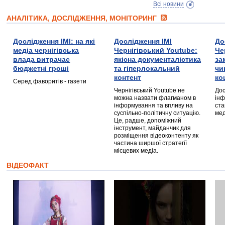
Всі новини
АНАЛІТИКА, ДОСЛІДЖЕННЯ, МОНІТОРИНГ
Дослідження ІМІ: на які
Дослідження ІМІ
До
медіа чернігівська
Чернігівський Youtube:
Че
влада витрачає
якісна документалістика
за
бюджетні гроші
та гіперлокальний
чи
контент
ко
Серед фаворитів - газети
Чернігівський Youtube не
Дос
можна назвати флагманом в
інф
інформування та впливу на
ста
суспільно-політичну ситуацію.
мед
Це, радше, допоміжний
інструмент, майданчик для
розміщення відеоконтенту як
частина ширшої стратегії
місцевих медіа.
ВІДЕОФАКТ