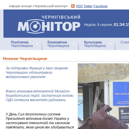
Інформ-агенція «Чернігівський монітор»:
RSS
Twitter
Facebook
Інформ-агенція
«Чернігівський монітор»
01:34:1
Неділя, 9 серпня,
Політична
Економічна
Культурна
Стил
Чернігівщина
Чернігівщина
Чернігівщина
Новини Чернігівщини
За підтримки Франції у двох лікарнях
Чернігівщини облаштували
модернізовані укриття
Ворог атакував відновлений Михайло-
Коцюбинський ліцей: заступниця голови
ОДА оглянула масштаби руйнувань
У День Сил безпілотних систем
Президент відзначив досвід України у
застосуванні технологій та закликав
пам'ятати, якою ціною він здобувається