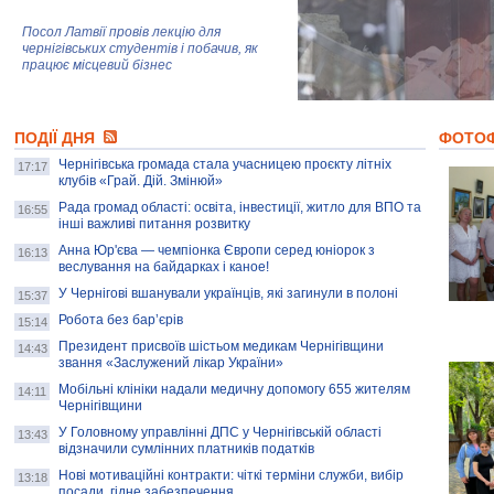
Посол Латвії провів лекцію для
чернігівських студентів і побачив, як
працює місцевий бізнес
Митці та жителі Чернігова створили
ПОДІЇ ДНЯ
колекцію про війну, емоції та тварин
ФОТО
Чернігівська громада стала учасницею проєкту літніх
17:17
клубів «Грай. Дій. Змінюй»
Рада громад області: освіта, інвестиції, житло для ВПО та
AB InBev Efes Україна підтримала
16:55
інші важливі питання розвитку
навчальний проєкт "Молодіжна бізнес-
школа", спрямований на розвиток
Анна Юр'єва — чемпіонка Європи серед юніорок з
16:13
підприємництва у Чернігівській області
веслування на байдарках і каное!
У Чернігові вшанували українців, які загинули в полоні
15:37
Золота тварина: видання Forbes
написало про чернігівця Патрона: хто і
Робота без бар’єрів
15:14
скільки на ньому заробляє? І куди
витрачають?
Президент присвоїв шістьом медикам Чернігівщини
14:43
звання «Заслужений лікар України»
Мобільні клініки надали медичну допомогу 655 жителям
14:11
Чернігівщини
У Головному управлінні ДПС у Чернігівській області
13:43
відзначили сумлінних платників податків
Нові мотиваційні контракти: чіткі терміни служби, вибір
13:18
посади, гідне забезпечення