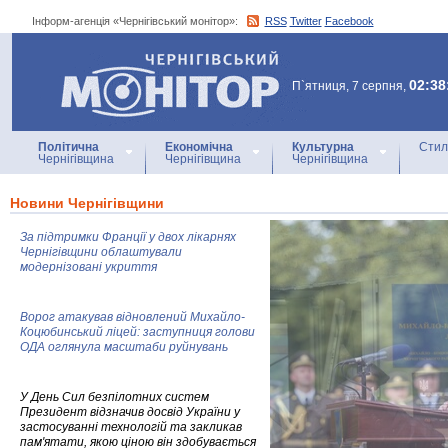
Інформ-агенція «Чернігівський монітор»:
RSS
Twitter
Facebook
Інформ-агенція
«Чернігівський монітор»
02:38
П`ятниця, 7 серпня,
Політична
Економічна
Культурна
Стил
Чернігівщина
Чернігівщина
Чернігівщина
Новини Чернігівщини
За підтримки Франції у двох лікарнях
Чернігівщини облаштували
модернізовані укриття
Ворог атакував відновлений Михайло-
Коцюбинський ліцей: заступниця голови
ОДА оглянула масштаби руйнувань
У День Сил безпілотних систем
Президент відзначив досвід України у
застосуванні технологій та закликав
пам'ятати, якою ціною він здобувається