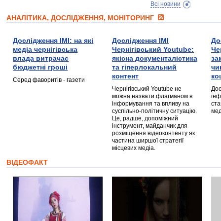
Всі новини
АНАЛІТИКА, ДОСЛІДЖЕННЯ, МОНІТОРИНГ
Дослідження ІМІ: на які
Дослідження ІМІ
До
медіа чернігівська
Чернігівський Youtube:
Че
влада витрачає
якісна документалістика
за
бюджетні гроші
та гіперлокальний
чи
контент
ко
Серед фаворитів - газети
Чернігівський Youtube не
Дос
можна назвати флагманом в
інф
інформування та впливу на
ста
суспільно-політичну ситуацію.
мед
Це, радше, допоміжний
інструмент, майданчик для
розміщення відеоконтенту як
частина ширшої стратегії
місцевих медіа.
ВІДЕОФАКТ