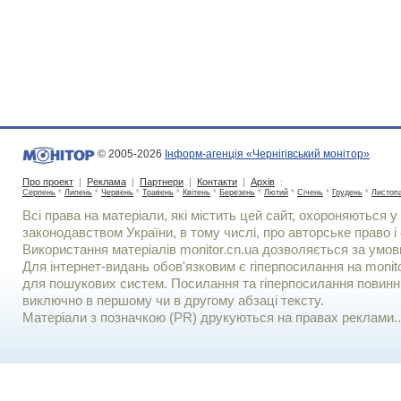
© 2005-2026
Інформ-агенція «Чернігівський монітор»
Про проект
|
Реклама
|
Партнери
|
Контакти
|
Архів
:
Серпень
*
Липень
*
Червень
*
Травень
*
Квітень
*
Березень
*
Лютий
*
Січень
*
Грудень
*
Листоп
Всі права на матеріали, які містить цей сайт, охороняються у 
законодавством України, в тому числі, про авторське право і 
Використання матерiалiв monitor.cn.ua дозволяється за умов
Для iнтернет-видань обов'язковим є гiперпосилання на monito
для пошукових систем. Посилання та гіперпосилання повинні
виключно в першому чи в другому абзаці тексту.
Матеріали з позначкою (PR) друкуються на правах реклами..