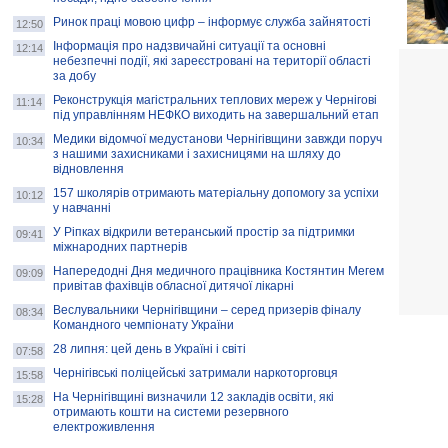
Ринок праці мовою цифр – інформує служба зайнятості
12:50
Інформація про надзвичайні ситуації та основні
12:14
небезпечні події, які зареєстровані на території області
за добу
Реконструкція магістральних теплових мереж у Чернігові
11:14
під управлінням НЕФКО виходить на завершальний етап
Медики відомчої медустанови Чернігівщини завжди поруч
10:34
з нашими захисниками і захисницями на шляху до
відновлення
157 школярів отримають матеріальну допомогу за успіхи
10:12
у навчанні
У Ріпках відкрили ветеранський простір за підтримки
09:41
міжнародних партнерів
Напередодні Дня медичного працівника Костянтин Мегем
09:09
привітав фахівців обласної дитячої лікарні
Веслувальники Чернігівщини – серед призерів фіналу
08:34
Командного чемпіонату України
28 липня: цей день в Україні і світі
07:58
Чернігівські поліцейські затримали наркоторговця
15:58
На Чернігівщині визначили 12 закладів освіти, які
15:28
отримають кошти на системи резервного
електроживлення