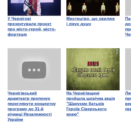
У Чернігові
Мистецтво, що хвилює
Па
презентували проєкт
і лікує душу
до
про місто-герой, місто-
пр
фортецю
Че
Чернігівський
На Чернігівщині
Ля
драмтеатр пропонує
пройшла щорічна акція
пр
переглянути концертну
"Шануємо батьків
ве
програму до 31-й
Героїв Сіверського
пе
річниці Незалежності
краю"
України