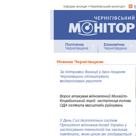
Інформ-агенція «Чернігівський монітор»:
Інформ-агенція
«Чернігівський монітор»
Політична
Економічна
Чернігівщина
Чернігівщина
Новини Чернігівщини
За підтримки Франції у двох лікарнях
Чернігівщини облаштували
модернізовані укриття
Ворог атакував відновлений Михайло-
Коцюбинський ліцей: заступниця голови
ОДА оглянула масштаби руйнувань
У День Сил безпілотних систем
Президент відзначив досвід України у
застосуванні технологій та закликав
пам'ятати, якою ціною він здобувається