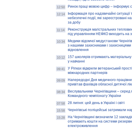
Ринок праці мовою цифр – інформує 
12:50
Інформація про надзвичайні ситуації 
12:14
небезпечні події, які зареєстровані на
за добу
Реконструкція магістральних теплових
11:14
під управлінням НЕФКО виходить на 
Медики відомчої медустанови Чернігі
10:34
з нашими захисниками і захисницями
відновлення
157 школярів отримають матеріальну 
10:12
у навчанні
У Ріпках відкрили ветеранський прост
09:41
міжнародних партнерів
Напередодні Дня медичного працівни
09:09
привітав фахівців обласної дитячої лі
Веслувальники Чернігівщини – серед 
08:34
Командного чемпіонату України
28 липня: цей день в Україні і світі
07:58
Чернігівські поліцейські затримали н
15:58
На Чернігівщині визначили 12 закладів 
15:28
отримають кошти на системи резервн
електроживлення