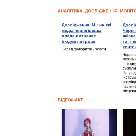
АНАЛІТИКА, ДОСЛІДЖЕННЯ, МОНІ
Дослідження ІМІ: на які
Дослі
медіа чернігівська
Черні
влада витрачає
якісн
бюджетні гроші
та гі
конте
Серед фаворитів - газети
Чернігі
можна 
інформ
суспіль
Це, ра
інструм
розміще
частина
місцеви
ВІДЕОФАКТ