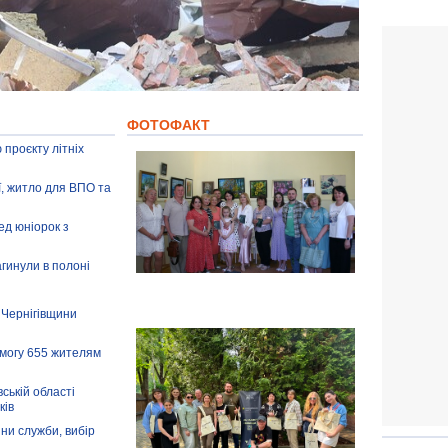
ФОТОФАКТ
 проєкту літніх
ії, житло для ВПО та
ед юніорок з
агинули в полоні
 Чернігівщини
омогу 655 жителям
ській області
ків
іни служби, вибір