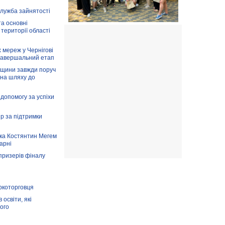
служба зайнятості
та основні
 території області
 мереж у Чернігові
завершальний етап
вщини завжди поруч
 на шляху до
допомогу за успіхи
ір за підтримки
ка Костянтин Мегем
карні
призерів фіналу
аркоторговця
освіти, які
ого