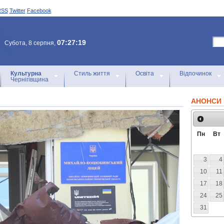
RSS
Twitter
Facebook
07:27:19
Субота, 8 серпня,
Культурна
Стиль життя
Освіта
Відпочинок
Чернігівщина
АНОНСИ 
Пн
Вт
3
4
10
11
17
18
24
25
31