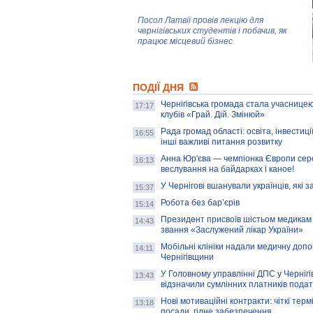
Посол Латвії провів лекцію для
чернігівських студентів і побачив, як
працює місцевий бізнес
Митці та жителі Чернігова створили
ПОДІЇ ДНЯ
колекцію про війну, емоції та тварин
Чернігівська громада стала учасницею
17:17
клубів «Грай. Дій. Змінюй»
Рада громад області: освіта, інвестиц
AB InBev Efes Україна підтримала
16:55
інші важливі питання розвитку
навчальний проєкт "Молодіжна бізнес-
школа", спрямований на розвиток
Анна Юр'єва — чемпіонка Європи сер
16:13
підприємництва у Чернігівській області
веслування на байдарках і каное!
У Чернігові вшанували українців, які з
15:37
Золота тварина: видання Forbes
написало про чернігівця Патрона: хто і
Робота без бар’єрів
15:14
скільки на ньому заробляє? І куди
витрачають?
Президент присвоїв шістьом медикам
14:43
звання «Заслужений лікар України»
Мобільні клініки надали медичну доп
14:11
Чернігівщини
У Головному управлінні ДПС у Чернігів
13:43
відзначили сумлінних платників подат
Нові мотиваційні контракти: чіткі терм
13:18
посади, гідне забезпечення