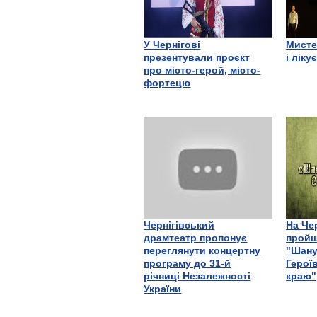
У Чернігові
Мисте
презентували проєкт
і ліку
про місто-герой, місто-
фортецю
Чернігівський
На Че
драмтеатр пропонує
пройш
переглянути концертну
"Шану
програму до 31-й
Герої
річниці Незалежності
краю"
України