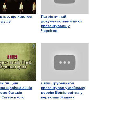
цтво, що хвилює
Патріотичний
є душу
документальний цикл
презентували у
Чернігові
рнігівщині
Ляпіс Трубецькой
ла щорічна акція
презентував українську
ємо батьків
версію Воїнів світла у
в Сіверського
перекладі Жадана