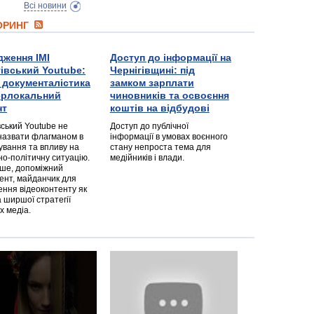
Всі новини
ТОРИНГ
дження ІМІ
Доступ до інформації на
гівський Youtube:
Чернігівщині: під
а документалістика
замком зарплати
перлокальний
чиновників та освоєння
нт
коштів на відбудові
вський Youtube не
Доступ до публічної
назвати флагманом в
інформації в умовах воєнного
ування та впливу на
стану непроста тема для
но-політичну ситуацію.
медійників і влади.
дше, допоміжний
ент, майданчик для
ння відеоконтенту як
 ширшої стратегії
х медіа.