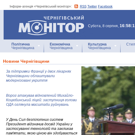
Інформ-агенція «Чернігівський монітор»:
RSS
Twitter
Facebook
Інформ-агенція
«Чернігівський монітор»
16:58:1
Субота, 8 серпня,
Політична
Економічна
Культурна
Стил
Чернігівщина
Чернігівщина
Чернігівщина
Новини Чернігівщини
За підтримки Франції у двох лікарнях
Чернігівщини облаштували
модернізовані укриття
Ворог атакував відновлений Михайло-
Коцюбинський ліцей: заступниця голови
ОДА оглянула масштаби руйнувань
У День Сил безпілотних систем
Президент відзначив досвід України у
застосуванні технологій та закликав
пам'ятати, якою ціною він здобувається