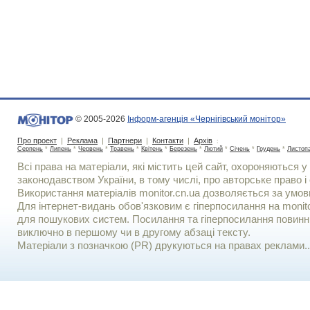
© 2005-2026
Інформ-агенція «Чернігівський монітор»
Про проект
|
Реклама
|
Партнери
|
Контакти
|
Архів
:
Серпень
*
Липень
*
Червень
*
Травень
*
Квітень
*
Березень
*
Лютий
*
Січень
*
Грудень
*
Листоп
Всі права на матеріали, які містить цей сайт, охороняються у 
законодавством України, в тому числі, про авторське право і 
Використання матерiалiв monitor.cn.ua дозволяється за умов
Для iнтернет-видань обов'язковим є гiперпосилання на monito
для пошукових систем. Посилання та гіперпосилання повинні
виключно в першому чи в другому абзаці тексту.
Матеріали з позначкою (PR) друкуються на правах реклами..