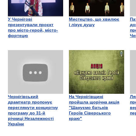
У Чернігові
Мистецтво, що хвилює
Па
презентували проєкт
і лікує душу
до
про місто-герой, місто-
пр
фортецю
Че
Чернігівський
На Чернігівщині
Ля
драмтеатр пропонує
пройшла щорічна акція
пр
переглянути концертну
"Шануємо батьків
ве
програму до 31-й
Героїв Сіверського
пе
річниці Незалежності
краю"
України