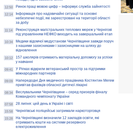
Ринок праці мовою цифр – інформує служба зайнятості
12:50
Інформація про надзвичайні ситуації та основні
12:14
небезпечні події, які зареєстровані на території області
за добу
Реконструкція магістральних теплових мереж у Чернігові
11:14
під управлінням НЕФКО виходить на завершальний етап
Медики відомчої медустанови Чернігівщини завжди поруч
10:34
з нашими захисниками і захисницями на шляху до
відновлення
157 школярів отримають матеріальну допомогу за успіхи
10:12
у навчанні
У Ріпках відкрили ветеранський простір за підтримки
09:41
міжнародних партнерів
Напередодні Дня медичного працівника Костянтин Мегем
09:09
привітав фахівців обласної дитячої лікарні
Веслувальники Чернігівщини – серед призерів фіналу
08:34
Командного чемпіонату України
28 липня: цей день в Україні і світі
07:58
Чернігівські поліцейські затримали наркоторговця
15:58
На Чернігівщині визначили 12 закладів освіти, які
15:28
отримають кошти на системи резервного
електроживлення