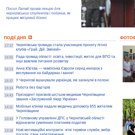
Посол Латвії провів лекцію для
чернігівських студентів і побачив, як
працює місцевий бізнес
Митці та жителі Чернігова створили
ПОДІЇ ДНЯ
колекцію про війну, емоції та тварин
ФОТО
Чернігівська громада стала учасницею проєкту літніх
17:17
клубів «Грай. Дій. Змінюй»
Рада громад області: освіта, інвестиції, житло для ВПО та
AB InBev Efes Україна підтримала
16:55
інші важливі питання розвитку
навчальний проєкт "Молодіжна бізнес-
школа", спрямований на розвиток
Анна Юр'єва — чемпіонка Європи серед юніорок з
16:13
підприємництва у Чернігівській області
веслування на байдарках і каное!
У Чернігові вшанували українців, які загинули в полоні
15:37
Золота тварина: видання Forbes
написало про чернігівця Патрона: хто і
Робота без бар’єрів
15:14
скільки на ньому заробляє? І куди
витрачають?
Президент присвоїв шістьом медикам Чернігівщини
14:43
звання «Заслужений лікар України»
Мобільні клініки надали медичну допомогу 655 жителям
14:11
Чернігівщини
У Головному управлінні ДПС у Чернігівській області
13:43
відзначили сумлінних платників податків
Нові мотиваційні контракти: чіткі терміни служби, вибір
13:18
посади, гідне забезпечення