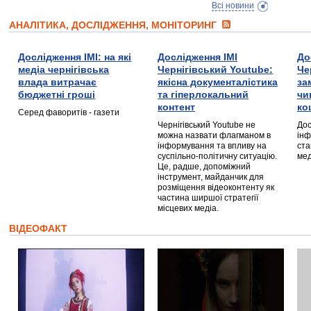
Всі новини
АНАЛІТИКА, ДОСЛІДЖЕННЯ, МОНІТОРИНГ
Дослідження ІМІ: на які
Дослідження ІМІ
До
медіа чернігівська
Чернігівський Youtube:
Че
влада витрачає
якісна документалістика
за
бюджетні гроші
та гіперлокальний
чи
контент
ко
Серед фаворитів - газети
Чернігівський Youtube не
Дос
можна назвати флагманом в
інф
інформування та впливу на
ста
суспільно-політичну ситуацію.
мед
Це, радше, допоміжний
інструмент, майданчик для
розміщення відеоконтенту як
частина ширшої стратегії
місцевих медіа.
ВІДЕОФАКТ