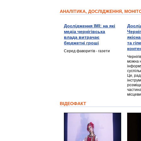
АНАЛІТИКА, ДОСЛІДЖЕННЯ, МОНІ
Дослідження ІМІ: на які
Дослі
медіа чернігівська
Черні
влада витрачає
якісн
бюджетні гроші
та гі
конте
Серед фаворитів - газети
Чернігі
можна 
інформ
суспіль
Це, ра
інструм
розміще
частина
місцеви
ВІДЕОФАКТ