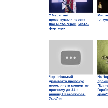
У Чернігові
Мисте
презентували проєкт
і ліку
про місто-герой, місто-
фортецю
Чернігівський
На Че
драмтеатр пропонує
пройш
переглянути концертну
"Шану
програму до 31-й
Герої
річниці Незалежності
краю"
України