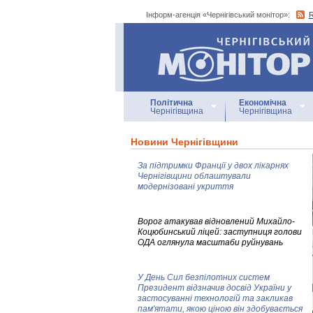
Інформ-агенція «Чернігівський монітор»:
Інформ-агенція
«Чернігівський монітор»
Політична
Економічна
Чернігівщина
Чернігівщина
Новини Чернігівщини
За підтримки Франції у двох лікарнях
Чернігівщини облаштували
модернізовані укриття
Ворог атакував відновлений Михайло-
Коцюбинський ліцей: заступниця голови
ОДА оглянула масштаби руйнувань
У День Сил безпілотних систем
Президент відзначив досвід України у
застосуванні технологій та закликав
пам'ятати, якою ціною він здобувається