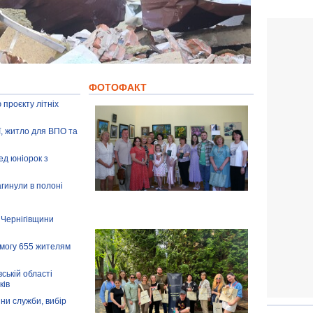
ФОТОФАКТ
 проєкту літніх
ії, житло для ВПО та
ед юніорок з
агинули в полоні
 Чернігівщини
омогу 655 жителям
ській області
ків
іни служби, вибір