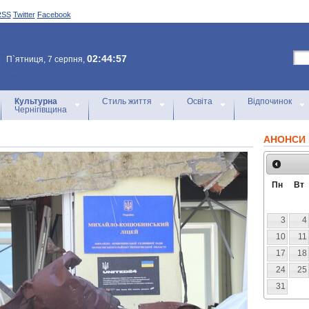
RSS
Twitter
Facebook
02:44:57
П`ятниця, 7 серпня,
Культурна
Стиль життя
Освіта
Відпочинок
Чернігівщина
АНОНСИ 
Пн
Вт
3
4
10
11
17
18
24
25
31