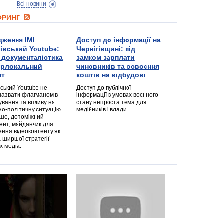
Всі новини
ТОРИНГ
дження ІМІ
Доступ до інформації на
гівський Youtube:
Чернігівщині: під
а документалістика
замком зарплати
перлокальний
чиновників та освоєння
нт
коштів на відбудові
вський Youtube не
Доступ до публічної
назвати флагманом в
інформації в умовах воєнного
ування та впливу на
стану непроста тема для
но-політичну ситуацію.
медійників і влади.
дше, допоміжний
ент, майданчик для
ння відеоконтенту як
 ширшої стратегії
х медіа.