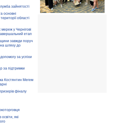
служба зайнятості
та основні
 території області
 мереж у Чернігові
завершальний етап
вщини завжди поруч
 на шляху до
допомогу за успіхи
ір за підтримки
ка Костянтин Мегем
карні
призерів фіналу
аркоторговця
освіти, які
ого