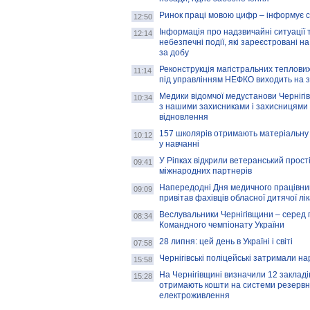
Ринок праці мовою цифр – інформує 
12:50
Інформація про надзвичайні ситуації 
12:14
небезпечні події, які зареєстровані на
за добу
Реконструкція магістральних теплових
11:14
під управлінням НЕФКО виходить на 
Медики відомчої медустанови Чернігі
10:34
з нашими захисниками і захисницями
відновлення
157 школярів отримають матеріальну 
10:12
у навчанні
У Ріпках відкрили ветеранський прост
09:41
міжнародних партнерів
Напередодні Дня медичного працівни
09:09
привітав фахівців обласної дитячої лі
Веслувальники Чернігівщини – серед 
08:34
Командного чемпіонату України
28 липня: цей день в Україні і світі
07:58
Чернігівські поліцейські затримали н
15:58
На Чернігівщині визначили 12 закладів 
15:28
отримають кошти на системи резервн
електроживлення