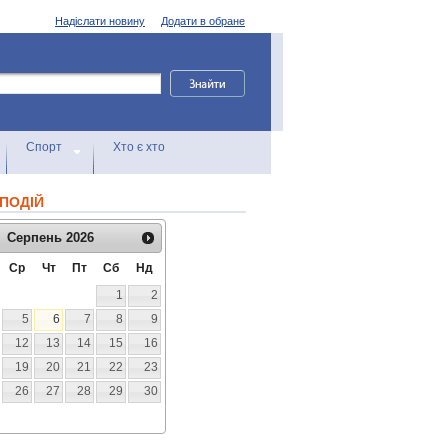
Надіслати новину
Додати в обране
Спорт
Хто є хто
ПОДІЙ
Серпень
2026
Ср
Чт
Пт
Сб
Нд
1
2
5
6
7
8
9
12
13
14
15
16
19
20
21
22
23
26
27
28
29
30