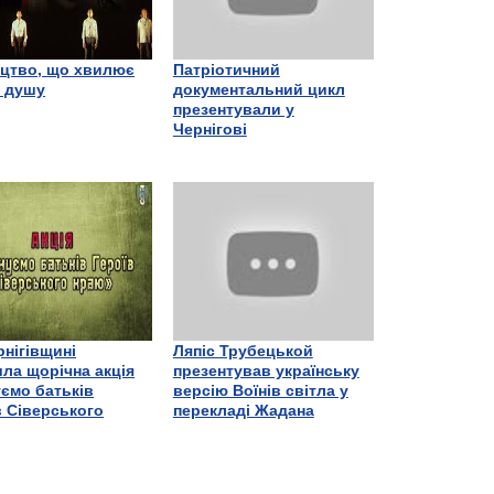
цтво, що хвилює
Патріотичний
є душу
документальний цикл
презентували у
Чернігові
рнігівщині
Ляпіс Трубецькой
ла щорічна акція
презентував українську
ємо батьків
версію Воїнів світла у
в Сіверського
перекладі Жадана