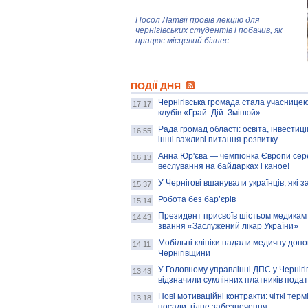
Посол Латвії провів лекцію для
чернігівських студентів і побачив, як
працює місцевий бізнес
Митці та жителі Чернігова створили
ПОДІЇ ДНЯ
колекцію про війну, емоції та тварин
Чернігівська громада стала учасницею
17:17
клубів «Грай. Дій. Змінюй»
Рада громад області: освіта, інвестиц
AB InBev Efes Україна підтримала
16:55
інші важливі питання розвитку
навчальний проєкт "Молодіжна бізнес-
школа", спрямований на розвиток
Анна Юр'єва — чемпіонка Європи сер
16:13
підприємництва у Чернігівській області
веслування на байдарках і каное!
У Чернігові вшанували українців, які з
15:37
Золота тварина: видання Forbes
написало про чернігівця Патрона: хто і
Робота без бар’єрів
15:14
скільки на ньому заробляє? І куди
витрачають?
Президент присвоїв шістьом медикам
14:43
звання «Заслужений лікар України»
Мобільні клініки надали медичну доп
14:11
Чернігівщини
У Головному управлінні ДПС у Чернігів
13:43
відзначили сумлінних платників подат
Нові мотиваційні контракти: чіткі терм
13:18
посади, гідне забезпечення