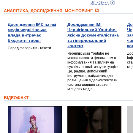
Всі новини
АНАЛІТИКА, ДОСЛІДЖЕННЯ, МОНІТОРИНГ
Дослідження ІМІ: на які
Дослідження ІМІ
До
медіа чернігівська
Чернігівський Youtube:
Че
влада витрачає
якісна документалістика
за
бюджетні гроші
та гіперлокальний
чи
контент
ко
Серед фаворитів - газети
Чернігівський Youtube не
Дос
можна назвати флагманом в
інф
інформування та впливу на
ста
суспільно-політичну ситуацію.
мед
Це, радше, допоміжний
інструмент, майданчик для
розміщення відеоконтенту як
частина ширшої стратегії
місцевих медіа.
ВІДЕОФАКТ