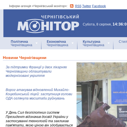
Інформ-агенція «Чернігівський монітор»:
RSS
Twitter
Facebook
Інформ-агенція
«Чернігівський монітор»
14:36:0
Субота, 8 серпня,
Політична
Економічна
Культурна
Стил
Чернігівщина
Чернігівщина
Чернігівщина
Новини Чернігівщини
За підтримки Франції у двох лікарнях
Чернігівщини облаштували
модернізовані укриття
Ворог атакував відновлений Михайло-
Коцюбинський ліцей: заступниця голови
ОДА оглянула масштаби руйнувань
У День Сил безпілотних систем
Президент відзначив досвід України у
застосуванні технологій та закликав
пам'ятати, якою ціною він здобувається