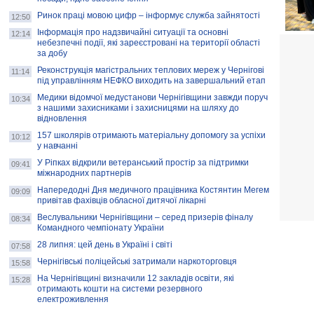
Ринок праці мовою цифр – інформує служба зайнятості
12:50
Інформація про надзвичайні ситуації та основні
12:14
небезпечні події, які зареєстровані на території області
за добу
Реконструкція магістральних теплових мереж у Чернігові
11:14
під управлінням НЕФКО виходить на завершальний етап
Медики відомчої медустанови Чернігівщини завжди поруч
10:34
з нашими захисниками і захисницями на шляху до
відновлення
157 школярів отримають матеріальну допомогу за успіхи
10:12
у навчанні
У Ріпках відкрили ветеранський простір за підтримки
09:41
міжнародних партнерів
Напередодні Дня медичного працівника Костянтин Мегем
09:09
привітав фахівців обласної дитячої лікарні
Веслувальники Чернігівщини – серед призерів фіналу
08:34
Командного чемпіонату України
28 липня: цей день в Україні і світі
07:58
Чернігівські поліцейські затримали наркоторговця
15:58
На Чернігівщині визначили 12 закладів освіти, які
15:28
отримають кошти на системи резервного
електроживлення