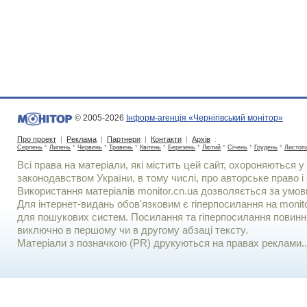
© 2005-2026
Інформ-агенція «Чернігівський монітор»
Про проект
|
Реклама
|
Партнери
|
Контакти
|
Архів
:
Серпень
*
Липень
*
Червень
*
Травень
*
Квітень
*
Березень
*
Лютий
*
Січень
*
Грудень
*
Листоп
Всі права на матеріали, які містить цей сайт, охороняються у 
законодавством України, в тому числі, про авторське право і 
Використання матерiалiв monitor.cn.ua дозволяється за умов
Для iнтернет-видань обов'язковим є гiперпосилання на monito
для пошукових систем. Посилання та гіперпосилання повинні
виключно в першому чи в другому абзаці тексту.
Матеріали з позначкою (PR) друкуються на правах реклами..