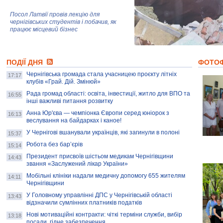
Посол Латвії провів лекцію для
чернігівських студентів і побачив, як
працює місцевий бізнес
Митці та жителі Чернігова створили
ПОДІЇ ДНЯ
колекцію про війну, емоції та тварин
ФОТО
Чернігівська громада стала учасницею проєкту літніх
17:17
клубів «Грай. Дій. Змінюй»
Рада громад області: освіта, інвестиції, житло для ВПО та
AB InBev Efes Україна підтримала
16:55
інші важливі питання розвитку
навчальний проєкт "Молодіжна бізнес-
школа", спрямований на розвиток
Анна Юр'єва — чемпіонка Європи серед юніорок з
16:13
підприємництва у Чернігівській області
веслування на байдарках і каное!
У Чернігові вшанували українців, які загинули в полоні
15:37
Золота тварина: видання Forbes
написало про чернігівця Патрона: хто і
Робота без бар’єрів
15:14
скільки на ньому заробляє? І куди
витрачають?
Президент присвоїв шістьом медикам Чернігівщини
14:43
звання «Заслужений лікар України»
Мобільні клініки надали медичну допомогу 655 жителям
14:11
Чернігівщини
У Головному управлінні ДПС у Чернігівській області
13:43
відзначили сумлінних платників податків
Нові мотиваційні контракти: чіткі терміни служби, вибір
13:18
посади, гідне забезпечення