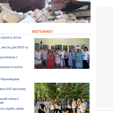
ФОТОФАКТ
 проєкту літніх
ії, житло для ВПО та
ед юніорок з
агинули в полоні
 Чернігівщини
омогу 655 жителям
ській області
ків
іни служби, вибір