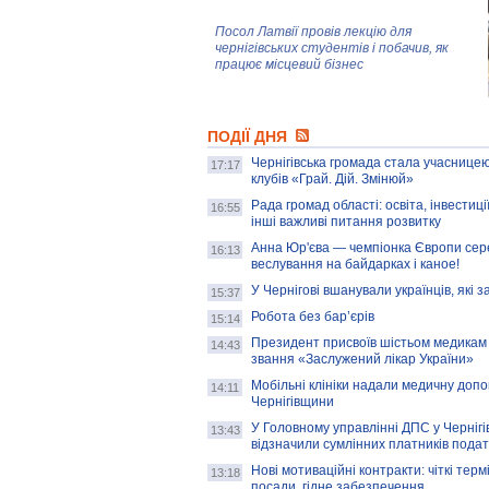
Посол Латвії провів лекцію для
чернігівських студентів і побачив, як
працює місцевий бізнес
Митці та жителі Чернігова створили
ПОДІЇ ДНЯ
колекцію про війну, емоції та тварин
Чернігівська громада стала учасницею
17:17
клубів «Грай. Дій. Змінюй»
Рада громад області: освіта, інвестиц
AB InBev Efes Україна підтримала
16:55
інші важливі питання розвитку
навчальний проєкт "Молодіжна бізнес-
школа", спрямований на розвиток
Анна Юр'єва — чемпіонка Європи сер
16:13
підприємництва у Чернігівській області
веслування на байдарках і каное!
У Чернігові вшанували українців, які з
15:37
Золота тварина: видання Forbes
написало про чернігівця Патрона: хто і
Робота без бар’єрів
15:14
скільки на ньому заробляє? І куди
витрачають?
Президент присвоїв шістьом медикам
14:43
звання «Заслужений лікар України»
Мобільні клініки надали медичну доп
14:11
Чернігівщини
У Головному управлінні ДПС у Чернігів
13:43
відзначили сумлінних платників подат
Нові мотиваційні контракти: чіткі терм
13:18
посади, гідне забезпечення