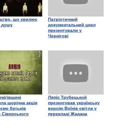
цтво, що хвилює
Патріотичний
є душу
документальний цикл
презентували у
Чернігові
рнігівщині
Ляпіс Трубецькой
ла щорічна акція
презентував українську
ємо батьків
версію Воїнів світла у
в Сіверського
перекладі Жадана