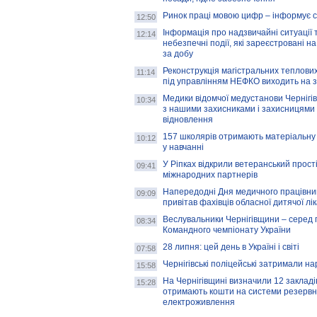
Ринок праці мовою цифр – інформує 
12:50
Інформація про надзвичайні ситуації 
12:14
небезпечні події, які зареєстровані на
за добу
Реконструкція магістральних теплових
11:14
під управлінням НЕФКО виходить на 
Медики відомчої медустанови Чернігі
10:34
з нашими захисниками і захисницями
відновлення
157 школярів отримають матеріальну 
10:12
у навчанні
У Ріпках відкрили ветеранський прост
09:41
міжнародних партнерів
Напередодні Дня медичного працівни
09:09
привітав фахівців обласної дитячої лі
Веслувальники Чернігівщини – серед 
08:34
Командного чемпіонату України
28 липня: цей день в Україні і світі
07:58
Чернігівські поліцейські затримали н
15:58
На Чернігівщині визначили 12 закладів 
15:28
отримають кошти на системи резервн
електроживлення