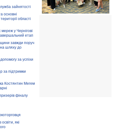
служба зайнятості
та основні
 території області
 мереж у Чернігові
завершальний етап
вщини завжди поруч
 на шляху до
допомогу за успіхи
ір за підтримки
ка Костянтин Мегем
карні
призерів фіналу
аркоторговця
освіти, які
ого