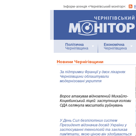
Інформ-агенція «Чернігівський монітор»:
Інформ-агенція
«Чернігівський монітор»
Політична
Економічна
Чернігівщина
Чернігівщина
Новини Чернігівщини
За підтримки Франції у двох лікарнях
Чернігівщини облаштували
модернізовані укриття
Ворог атакував відновлений Михайло-
Коцюбинський ліцей: заступниця голови
ОДА оглянула масштаби руйнувань
У День Сил безпілотних систем
Президент відзначив досвід України у
застосуванні технологій та закликав
пам'ятати, якою ціною він здобувається