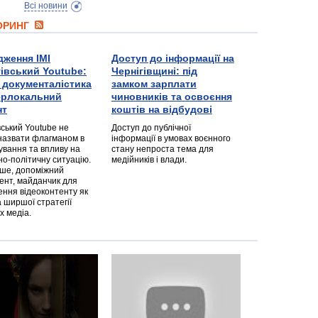
Всі новини
ТОРИНГ
дження ІМІ
Доступ до інформації на
гівський Youtube:
Чернігівщині: під
а документалістика
замком зарплати
перлокальний
чиновників та освоєння
нт
коштів на відбудові
вський Youtube не
Доступ до публічної
назвати флагманом в
інформації в умовах воєнного
ування та впливу на
стану непроста тема для
но-політичну ситуацію.
медійників і влади.
дше, допоміжний
ент, майданчик для
ння відеоконтенту як
 ширшої стратегії
х медіа.