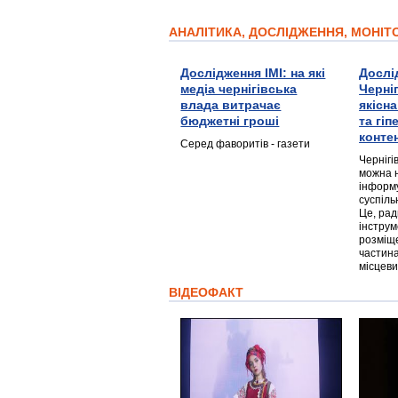
АНАЛІТИКА, ДОСЛІДЖЕННЯ, МОНІ
Дослідження ІМІ: на які
Дослі
медіа чернігівська
Черні
влада витрачає
якісн
бюджетні гроші
та гі
конте
Серед фаворитів - газети
Чернігі
можна 
інформ
суспіль
Це, ра
інструм
розміще
частина
місцеви
ВІДЕОФАКТ