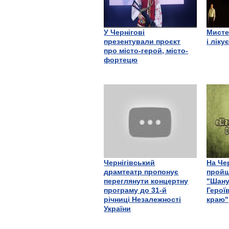
У Чернігові
Мисте
презентували проєкт
і ліку
про місто-герой, місто-
фортецю
Чернігівський
На Че
драмтеатр пропонує
пройш
переглянути концертну
"Шану
програму до 31-й
Герої
річниці Незалежності
краю"
України