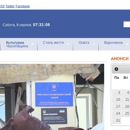
RSS
Twitter
Facebook
07:31:08
Субота, 8 серпня,
Культурна
Стиль життя
Освіта
Відпочинок
Чернігівщина
АНОНСИ 
Пн
Вт
3
4
10
11
17
18
24
25
31