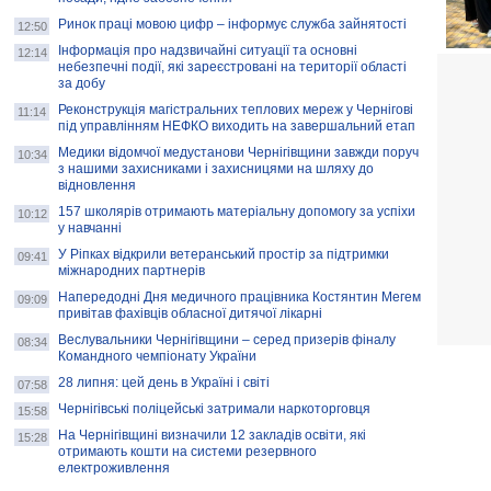
Ринок праці мовою цифр – інформує служба зайнятості
12:50
Інформація про надзвичайні ситуації та основні
12:14
небезпечні події, які зареєстровані на території області
за добу
Реконструкція магістральних теплових мереж у Чернігові
11:14
під управлінням НЕФКО виходить на завершальний етап
Медики відомчої медустанови Чернігівщини завжди поруч
10:34
з нашими захисниками і захисницями на шляху до
відновлення
157 школярів отримають матеріальну допомогу за успіхи
10:12
у навчанні
У Ріпках відкрили ветеранський простір за підтримки
09:41
міжнародних партнерів
Напередодні Дня медичного працівника Костянтин Мегем
09:09
привітав фахівців обласної дитячої лікарні
Веслувальники Чернігівщини – серед призерів фіналу
08:34
Командного чемпіонату України
28 липня: цей день в Україні і світі
07:58
Чернігівські поліцейські затримали наркоторговця
15:58
На Чернігівщині визначили 12 закладів освіти, які
15:28
отримають кошти на системи резервного
електроживлення