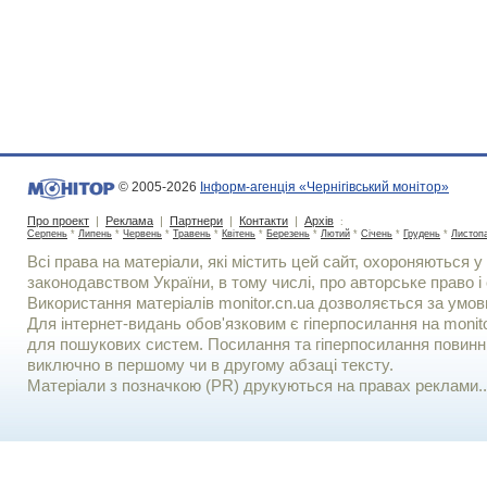
© 2005-2026
Інформ-агенція «Чернігівський монітор»
Про проект
|
Реклама
|
Партнери
|
Контакти
|
Архів
:
Серпень
*
Липень
*
Червень
*
Травень
*
Квітень
*
Березень
*
Лютий
*
Січень
*
Грудень
*
Листоп
Всі права на матеріали, які містить цей сайт, охороняються у 
законодавством України, в тому числі, про авторське право і 
Використання матерiалiв monitor.cn.ua дозволяється за умов
Для iнтернет-видань обов'язковим є гiперпосилання на monito
для пошукових систем. Посилання та гіперпосилання повинні
виключно в першому чи в другому абзаці тексту.
Матеріали з позначкою (PR) друкуються на правах реклами..