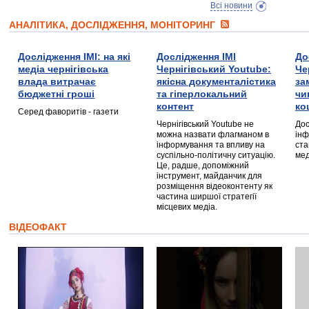
Всі новини
АНАЛІТИКА, ДОСЛІДЖЕННЯ, МОНІТОРИНГ
Дослідження ІМІ: на які
Дослідження ІМІ
До
медіа чернігівська
Чернігівський Youtube:
Че
влада витрачає
якісна документалістика
за
бюджетні гроші
та гіперлокальний
чи
контент
ко
Серед фаворитів - газети
Чернігівський Youtube не
Дос
можна назвати флагманом в
інф
інформування та впливу на
ста
суспільно-політичну ситуацію.
мед
Це, радше, допоміжний
інструмент, майданчик для
розміщення відеоконтенту як
частина ширшої стратегії
місцевих медіа.
ВІДЕОФАКТ