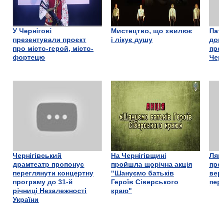
У Чернігові
Мистецтво, що хвилює
Па
презентували проєкт
і лікує душу
до
про місто-герой, місто-
пр
фортецю
Че
Чернігівський
На Чернігівщині
Ля
драмтеатр пропонує
пройшла щорічна акція
пр
переглянути концертну
"Шануємо батьків
ве
програму до 31-й
Героїв Сіверського
пе
річниці Незалежності
краю"
України