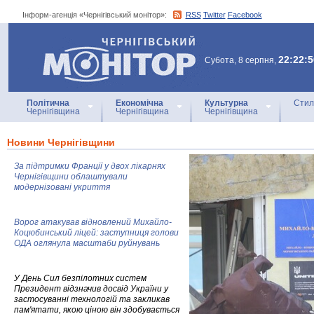
Інформ-агенція «Чернігівський монітор»:
RSS
Twitter
Facebook
Інформ-агенція
«Чернігівський монітор»
22:22:5
Субота, 8 серпня,
Політична
Економічна
Культурна
Стил
Чернігівщина
Чернігівщина
Чернігівщина
Новини Чернігівщини
За підтримки Франції у двох лікарнях
Чернігівщини облаштували
модернізовані укриття
Ворог атакував відновлений Михайло-
Коцюбинський ліцей: заступниця голови
ОДА оглянула масштаби руйнувань
У День Сил безпілотних систем
Президент відзначив досвід України у
застосуванні технологій та закликав
пам'ятати, якою ціною він здобувається