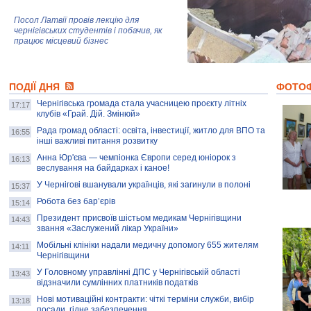
Посол Латвії провів лекцію для
чернігівських студентів і побачив, як
працює місцевий бізнес
Митці та жителі Чернігова створили
ПОДІЇ ДНЯ
колекцію про війну, емоції та тварин
ФОТО
Чернігівська громада стала учасницею проєкту літніх
17:17
клубів «Грай. Дій. Змінюй»
Рада громад області: освіта, інвестиції, житло для ВПО та
AB InBev Efes Україна підтримала
16:55
інші важливі питання розвитку
навчальний проєкт "Молодіжна бізнес-
школа", спрямований на розвиток
Анна Юр'єва — чемпіонка Європи серед юніорок з
16:13
підприємництва у Чернігівській області
веслування на байдарках і каное!
У Чернігові вшанували українців, які загинули в полоні
15:37
Золота тварина: видання Forbes
написало про чернігівця Патрона: хто і
Робота без бар’єрів
15:14
скільки на ньому заробляє? І куди
витрачають?
Президент присвоїв шістьом медикам Чернігівщини
14:43
звання «Заслужений лікар України»
Мобільні клініки надали медичну допомогу 655 жителям
14:11
Чернігівщини
У Головному управлінні ДПС у Чернігівській області
13:43
відзначили сумлінних платників податків
Нові мотиваційні контракти: чіткі терміни служби, вибір
13:18
посади, гідне забезпечення