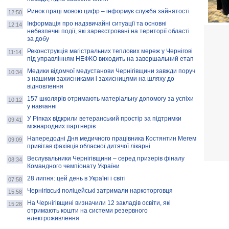
Ринок праці мовою цифр – інформує служба зайнятості
12:50
Інформація про надзвичайні ситуації та основні
12:14
небезпечні події, які зареєстровані на території області
за добу
Реконструкція магістральних теплових мереж у Чернігові
11:14
під управлінням НЕФКО виходить на завершальний етап
Медики відомчої медустанови Чернігівщини завжди поруч
10:34
з нашими захисниками і захисницями на шляху до
відновлення
157 школярів отримають матеріальну допомогу за успіхи
10:12
у навчанні
У Ріпках відкрили ветеранський простір за підтримки
09:41
міжнародних партнерів
Напередодні Дня медичного працівника Костянтин Мегем
09:09
привітав фахівців обласної дитячої лікарні
Веслувальники Чернігівщини – серед призерів фіналу
08:34
Командного чемпіонату України
28 липня: цей день в Україні і світі
07:58
Чернігівські поліцейські затримали наркоторговця
15:58
На Чернігівщині визначили 12 закладів освіти, які
15:28
отримають кошти на системи резервного
електроживлення