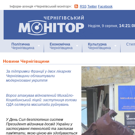
Інформ-агенція «Чернігівський монітор»:
RSS
Twitter
Facebook
Інформ-агенція
«Чернігівський монітор»
14:21:0
Неділя, 9 серпня,
Політична
Економічна
Культурна
Стил
Чернігівщина
Чернігівщина
Чернігівщина
Новини Чернігівщини
За підтримки Франції у двох лікарнях
Чернігівщини облаштували
модернізовані укриття
Ворог атакував відновлений Михайло-
Коцюбинський ліцей: заступниця голови
ОДА оглянула масштаби руйнувань
У День Сил безпілотних систем
Президент відзначив досвід України у
застосуванні технологій та закликав
пам'ятати, якою ціною він здобувається