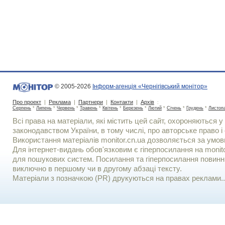
© 2005-2026
Інформ-агенція «Чернігівський монітор»
Про проект
|
Реклама
|
Партнери
|
Контакти
|
Архів
:
Серпень
*
Липень
*
Червень
*
Травень
*
Квітень
*
Березень
*
Лютий
*
Січень
*
Грудень
*
Листоп
Всі права на матеріали, які містить цей сайт, охороняються у 
законодавством України, в тому числі, про авторське право і 
Використання матерiалiв monitor.cn.ua дозволяється за умов
Для iнтернет-видань обов'язковим є гiперпосилання на monito
для пошукових систем. Посилання та гіперпосилання повинні
виключно в першому чи в другому абзаці тексту.
Матеріали з позначкою (PR) друкуються на правах реклами..