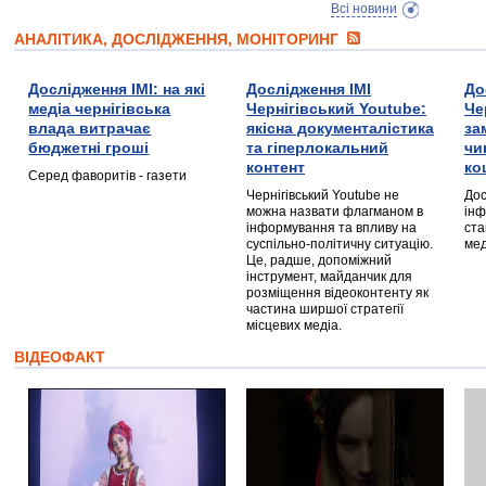
Всі новини
АНАЛІТИКА, ДОСЛІДЖЕННЯ, МОНІТОРИНГ
Дослідження ІМІ: на які
Дослідження ІМІ
До
медіа чернігівська
Чернігівський Youtube:
Че
влада витрачає
якісна документалістика
за
бюджетні гроші
та гіперлокальний
чи
контент
ко
Серед фаворитів - газети
Чернігівський Youtube не
Дос
можна назвати флагманом в
інф
інформування та впливу на
ста
суспільно-політичну ситуацію.
мед
Це, радше, допоміжний
інструмент, майданчик для
розміщення відеоконтенту як
частина ширшої стратегії
місцевих медіа.
ВІДЕОФАКТ