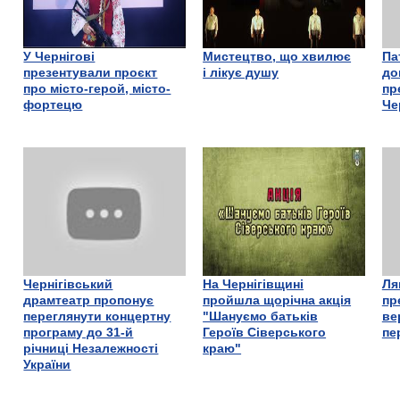
У Чернігові
Мистецтво, що хвилює
Па
презентували проєкт
і лікує душу
до
про місто-герой, місто-
пр
фортецю
Че
Чернігівський
На Чернігівщині
Ля
драмтеатр пропонує
пройшла щорічна акція
пр
переглянути концертну
"Шануємо батьків
ве
програму до 31-й
Героїв Сіверського
пе
річниці Незалежності
краю"
України