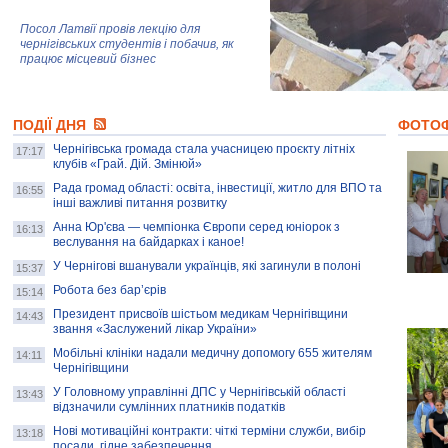
Посол Латвії провів лекцію для
чернігівських студентів і побачив, як
працює місцевий бізнес
Митці та жителі Чернігова створили
ПОДІЇ ДНЯ
колекцію про війну, емоції та тварин
ФОТО
Чернігівська громада стала учасницею проєкту літніх
17:17
клубів «Грай. Дій. Змінюй»
Рада громад області: освіта, інвестиції, житло для ВПО та
AB InBev Efes Україна підтримала
16:55
інші важливі питання розвитку
навчальний проєкт "Молодіжна бізнес-
школа", спрямований на розвиток
Анна Юр'єва — чемпіонка Європи серед юніорок з
16:13
підприємництва у Чернігівській області
веслування на байдарках і каное!
У Чернігові вшанували українців, які загинули в полоні
15:37
Золота тварина: видання Forbes
написало про чернігівця Патрона: хто і
Робота без бар’єрів
15:14
скільки на ньому заробляє? І куди
витрачають?
Президент присвоїв шістьом медикам Чернігівщини
14:43
звання «Заслужений лікар України»
Мобільні клініки надали медичну допомогу 655 жителям
14:11
Чернігівщини
У Головному управлінні ДПС у Чернігівській області
13:43
відзначили сумлінних платників податків
Нові мотиваційні контракти: чіткі терміни служби, вибір
13:18
посади, гідне забезпечення