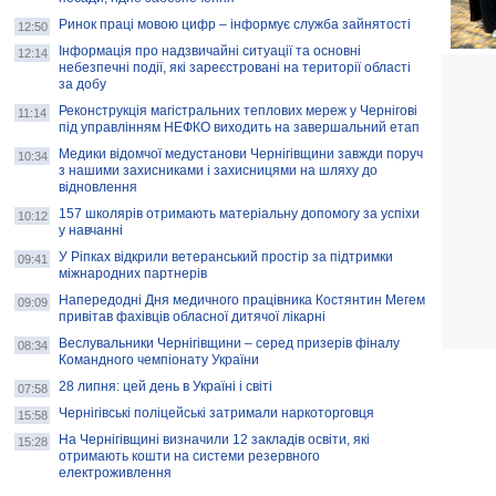
Ринок праці мовою цифр – інформує служба зайнятості
12:50
Інформація про надзвичайні ситуації та основні
12:14
небезпечні події, які зареєстровані на території області
за добу
Реконструкція магістральних теплових мереж у Чернігові
11:14
під управлінням НЕФКО виходить на завершальний етап
Медики відомчої медустанови Чернігівщини завжди поруч
10:34
з нашими захисниками і захисницями на шляху до
відновлення
157 школярів отримають матеріальну допомогу за успіхи
10:12
у навчанні
У Ріпках відкрили ветеранський простір за підтримки
09:41
міжнародних партнерів
Напередодні Дня медичного працівника Костянтин Мегем
09:09
привітав фахівців обласної дитячої лікарні
Веслувальники Чернігівщини – серед призерів фіналу
08:34
Командного чемпіонату України
28 липня: цей день в Україні і світі
07:58
Чернігівські поліцейські затримали наркоторговця
15:58
На Чернігівщині визначили 12 закладів освіти, які
15:28
отримають кошти на системи резервного
електроживлення