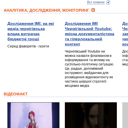
Всі новини
АНАЛІТИКА, ДОСЛІДЖЕННЯ, МОНІТОРИНГ
Дослідження ІМІ: на які
Дослідження ІМІ
До
медіа чернігівська
Чернігівський Youtube:
Че
влада витрачає
якісна документалістика
за
бюджетні гроші
та гіперлокальний
чи
контент
ко
Серед фаворитів - газети
Чернігівський Youtube не
Дос
можна назвати флагманом в
інф
інформування та впливу на
ста
суспільно-політичну ситуацію.
мед
Це, радше, допоміжний
інструмент, майданчик для
розміщення відеоконтенту як
частина ширшої стратегії
місцевих медіа.
ВІДЕОФАКТ