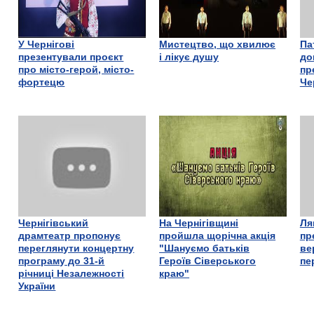
У Чернігові
Мистецтво, що хвилює
Па
презентували проєкт
і лікує душу
до
про місто-герой, місто-
пр
фортецю
Че
Чернігівський
На Чернігівщині
Ля
драмтеатр пропонує
пройшла щорічна акція
пр
переглянути концертну
"Шануємо батьків
ве
програму до 31-й
Героїв Сіверського
пе
річниці Незалежності
краю"
України