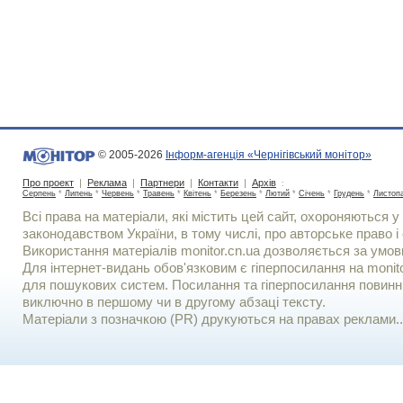
© 2005-2026
Інформ-агенція «Чернігівський монітор»
Про проект
|
Реклама
|
Партнери
|
Контакти
|
Архів
:
Серпень
*
Липень
*
Червень
*
Травень
*
Квітень
*
Березень
*
Лютий
*
Січень
*
Грудень
*
Листоп
Всі права на матеріали, які містить цей сайт, охороняються у 
законодавством України, в тому числі, про авторське право і 
Використання матерiалiв monitor.cn.ua дозволяється за умов
Для iнтернет-видань обов'язковим є гiперпосилання на monito
для пошукових систем. Посилання та гіперпосилання повинні
виключно в першому чи в другому абзаці тексту.
Матеріали з позначкою (PR) друкуються на правах реклами..