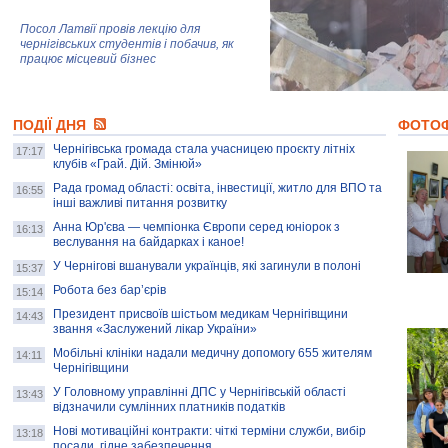
Посол Латвії провів лекцію для
чернігівських студентів і побачив, як
працює місцевий бізнес
Митці та жителі Чернігова створили
ПОДІЇ ДНЯ
колекцію про війну, емоції та тварин
ФОТО
Чернігівська громада стала учасницею проєкту літніх
17:17
клубів «Грай. Дій. Змінюй»
Рада громад області: освіта, інвестиції, житло для ВПО та
AB InBev Efes Україна підтримала
16:55
інші важливі питання розвитку
навчальний проєкт "Молодіжна бізнес-
школа", спрямований на розвиток
Анна Юр'єва — чемпіонка Європи серед юніорок з
16:13
підприємництва у Чернігівській області
веслування на байдарках і каное!
У Чернігові вшанували українців, які загинули в полоні
15:37
Золота тварина: видання Forbes
написало про чернігівця Патрона: хто і
Робота без бар’єрів
15:14
скільки на ньому заробляє? І куди
витрачають?
Президент присвоїв шістьом медикам Чернігівщини
14:43
звання «Заслужений лікар України»
Мобільні клініки надали медичну допомогу 655 жителям
14:11
Чернігівщини
У Головному управлінні ДПС у Чернігівській області
13:43
відзначили сумлінних платників податків
Нові мотиваційні контракти: чіткі терміни служби, вибір
13:18
посади, гідне забезпечення