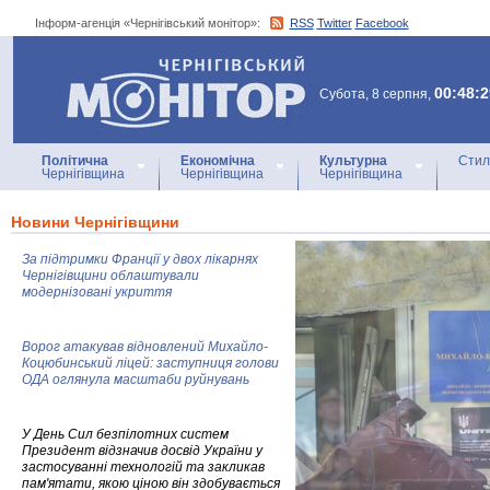
Інформ-агенція «Чернігівський монітор»:
RSS
Twitter
Facebook
Інформ-агенція
«Чернігівський монітор»
00:48:2
Субота, 8 серпня,
Політична
Економічна
Культурна
Стил
Чернігівщина
Чернігівщина
Чернігівщина
Новини Чернігівщини
За підтримки Франції у двох лікарнях
Чернігівщини облаштували
модернізовані укриття
Ворог атакував відновлений Михайло-
Коцюбинський ліцей: заступниця голови
ОДА оглянула масштаби руйнувань
У День Сил безпілотних систем
Президент відзначив досвід України у
застосуванні технологій та закликав
пам'ятати, якою ціною він здобувається