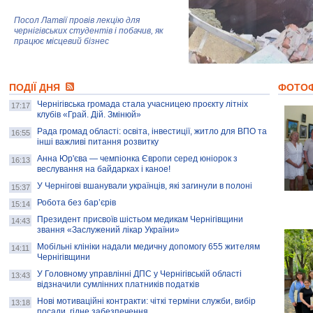
Посол Латвії провів лекцію для
чернігівських студентів і побачив, як
працює місцевий бізнес
Митці та жителі Чернігова створили
ПОДІЇ ДНЯ
колекцію про війну, емоції та тварин
ФОТО
Чернігівська громада стала учасницею проєкту літніх
17:17
клубів «Грай. Дій. Змінюй»
Рада громад області: освіта, інвестиції, житло для ВПО та
AB InBev Efes Україна підтримала
16:55
інші важливі питання розвитку
навчальний проєкт "Молодіжна бізнес-
школа", спрямований на розвиток
Анна Юр'єва — чемпіонка Європи серед юніорок з
16:13
підприємництва у Чернігівській області
веслування на байдарках і каное!
У Чернігові вшанували українців, які загинули в полоні
15:37
Золота тварина: видання Forbes
написало про чернігівця Патрона: хто і
Робота без бар’єрів
15:14
скільки на ньому заробляє? І куди
витрачають?
Президент присвоїв шістьом медикам Чернігівщини
14:43
звання «Заслужений лікар України»
Мобільні клініки надали медичну допомогу 655 жителям
14:11
Чернігівщини
У Головному управлінні ДПС у Чернігівській області
13:43
відзначили сумлінних платників податків
Нові мотиваційні контракти: чіткі терміни служби, вибір
13:18
посади, гідне забезпечення