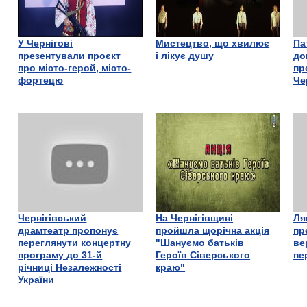
У Чернігові
Мистецтво, що хвилює
Па
презентували проєкт
і лікує душу
до
про місто-герой, місто-
пр
фортецю
Че
Чернігівський
На Чернігівщині
Ля
драмтеатр пропонує
пройшла щорічна акція
пр
переглянути концертну
"Шануємо батьків
ве
програму до 31-й
Героїв Сіверського
пе
річниці Незалежності
краю"
України