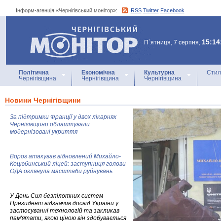
Інформ-агенція «Чернігівський монітор»:
RSS
Twitter
Facebook
Інформ-агенція
«Чернігівський монітор»
15:14
П`ятниця, 7 серпня,
Політична
Економічна
Культурна
Стил
Чернігівщина
Чернігівщина
Чернігівщина
Новини Чернігівщини
За підтримки Франції у двох лікарнях
Чернігівщини облаштували
модернізовані укриття
Ворог атакував відновлений Михайло-
Коцюбинський ліцей: заступниця голови
ОДА оглянула масштаби руйнувань
У День Сил безпілотних систем
Президент відзначив досвід України у
застосуванні технологій та закликав
пам'ятати, якою ціною він здобувається