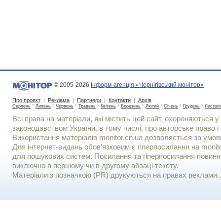
© 2005-2026
Інформ-агенція «Чернігівський монітор»
Про проект
|
Реклама
|
Партнери
|
Контакти
|
Архів
:
Серпень
*
Липень
*
Червень
*
Травень
*
Квітень
*
Березень
*
Лютий
*
Січень
*
Грудень
*
Листоп
Всі права на матеріали, які містить цей сайт, охороняються у 
законодавством України, в тому числі, про авторське право і 
Використання матерiалiв monitor.cn.ua дозволяється за умов
Для iнтернет-видань обов'язковим є гiперпосилання на monito
для пошукових систем. Посилання та гіперпосилання повинні
виключно в першому чи в другому абзаці тексту.
Матеріали з позначкою (PR) друкуються на правах реклами..