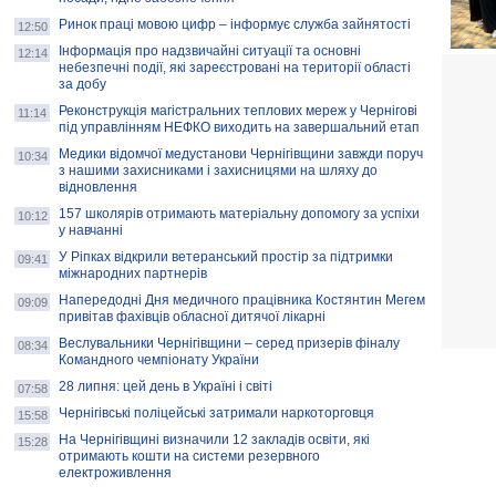
Ринок праці мовою цифр – інформує служба зайнятості
12:50
Інформація про надзвичайні ситуації та основні
12:14
небезпечні події, які зареєстровані на території області
за добу
Реконструкція магістральних теплових мереж у Чернігові
11:14
під управлінням НЕФКО виходить на завершальний етап
Медики відомчої медустанови Чернігівщини завжди поруч
10:34
з нашими захисниками і захисницями на шляху до
відновлення
157 школярів отримають матеріальну допомогу за успіхи
10:12
у навчанні
У Ріпках відкрили ветеранський простір за підтримки
09:41
міжнародних партнерів
Напередодні Дня медичного працівника Костянтин Мегем
09:09
привітав фахівців обласної дитячої лікарні
Веслувальники Чернігівщини – серед призерів фіналу
08:34
Командного чемпіонату України
28 липня: цей день в Україні і світі
07:58
Чернігівські поліцейські затримали наркоторговця
15:58
На Чернігівщині визначили 12 закладів освіти, які
15:28
отримають кошти на системи резервного
електроживлення