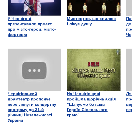
У Чернігові
Мистецтво, що хвилює
Па
презентували проєкт
і лікує душу
до
про місто-герой, місто-
пр
фортецю
Че
Чернігівський
На Чернігівщині
Ля
драмтеатр пропонує
пройшла щорічна акція
пр
переглянути концертну
"Шануємо батьків
ве
програму до 31-й
Героїв Сіверського
пе
річниці Незалежності
краю"
України