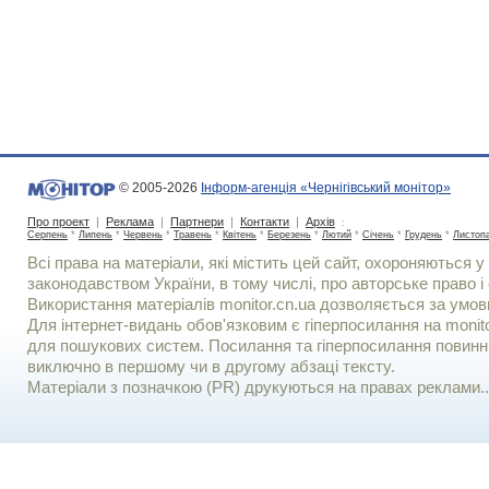
© 2005-2026
Інформ-агенція «Чернігівський монітор»
Про проект
|
Реклама
|
Партнери
|
Контакти
|
Архів
:
Серпень
*
Липень
*
Червень
*
Травень
*
Квітень
*
Березень
*
Лютий
*
Січень
*
Грудень
*
Листоп
Всі права на матеріали, які містить цей сайт, охороняються у 
законодавством України, в тому числі, про авторське право і 
Використання матерiалiв monitor.cn.ua дозволяється за умов
Для iнтернет-видань обов'язковим є гiперпосилання на monito
для пошукових систем. Посилання та гіперпосилання повинні
виключно в першому чи в другому абзаці тексту.
Матеріали з позначкою (PR) друкуються на правах реклами..