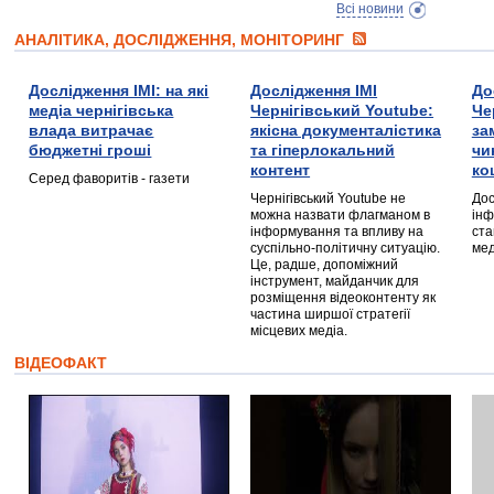
Всі новини
АНАЛІТИКА, ДОСЛІДЖЕННЯ, МОНІТОРИНГ
Дослідження ІМІ: на які
Дослідження ІМІ
До
медіа чернігівська
Чернігівський Youtube:
Че
влада витрачає
якісна документалістика
за
бюджетні гроші
та гіперлокальний
чи
контент
ко
Серед фаворитів - газети
Чернігівський Youtube не
Дос
можна назвати флагманом в
інф
інформування та впливу на
ста
суспільно-політичну ситуацію.
мед
Це, радше, допоміжний
інструмент, майданчик для
розміщення відеоконтенту як
частина ширшої стратегії
місцевих медіа.
ВІДЕОФАКТ