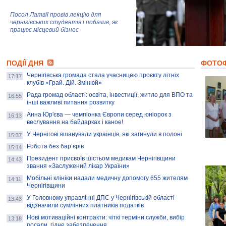
Посол Латвії провів лекцію для
чернігівських студентів і побачив, як
працює місцевий бізнес
Митці та жителі Чернігова створили
ПОДІЇ ДНЯ
колекцію про війну, емоції та тварин
ФОТО
Чернігівська громада стала учасницею проєкту літніх
17:17
клубів «Грай. Дій. Змінюй»
Рада громад області: освіта, інвестиції, житло для ВПО та
AB InBev Efes Україна підтримала
16:55
інші важливі питання розвитку
навчальний проєкт "Молодіжна бізнес-
школа", спрямований на розвиток
Анна Юр'єва — чемпіонка Європи серед юніорок з
16:13
підприємництва у Чернігівській області
веслування на байдарках і каное!
У Чернігові вшанували українців, які загинули в полоні
15:37
Золота тварина: видання Forbes
написало про чернігівця Патрона: хто і
Робота без бар’єрів
15:14
скільки на ньому заробляє? І куди
витрачають?
Президент присвоїв шістьом медикам Чернігівщини
14:43
звання «Заслужений лікар України»
Мобільні клініки надали медичну допомогу 655 жителям
14:11
Чернігівщини
У Головному управлінні ДПС у Чернігівській області
13:43
відзначили сумлінних платників податків
Нові мотиваційні контракти: чіткі терміни служби, вибір
13:18
посади, гідне забезпечення