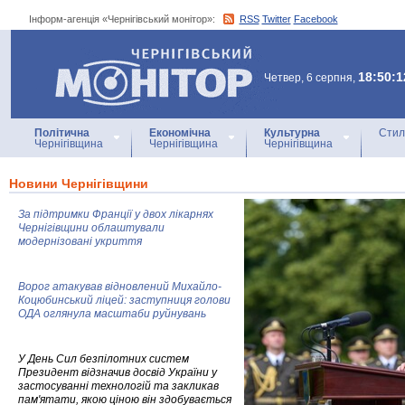
Інформ-агенція «Чернігівський монітор»:
RSS
Twitter
Facebook
Інформ-агенція
«Чернігівський монітор»
18:50:1
Четвер, 6 серпня,
Політична
Економічна
Культурна
Стил
Чернігівщина
Чернігівщина
Чернігівщина
Новини Чернігівщини
За підтримки Франції у двох лікарнях
Чернігівщини облаштували
модернізовані укриття
Ворог атакував відновлений Михайло-
Коцюбинський ліцей: заступниця голови
ОДА оглянула масштаби руйнувань
У День Сил безпілотних систем
Президент відзначив досвід України у
застосуванні технологій та закликав
пам'ятати, якою ціною він здобувається