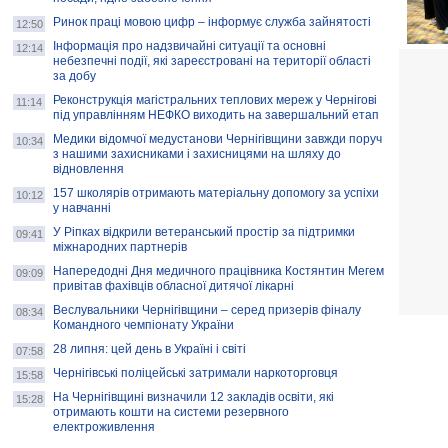
Ринок праці мовою цифр – інформує служба зайнятості
12:50
Інформація про надзвичайні ситуації та основні
12:14
небезпечні події, які зареєстровані на території області
за добу
Реконструкція магістральних теплових мереж у Чернігові
11:14
під управлінням НЕФКО виходить на завершальний етап
Медики відомчої медустанови Чернігівщини завжди поруч
10:34
з нашими захисниками і захисницями на шляху до
відновлення
157 школярів отримають матеріальну допомогу за успіхи
10:12
у навчанні
У Ріпках відкрили ветеранський простір за підтримки
09:41
міжнародних партнерів
Напередодні Дня медичного працівника Костянтин Мегем
09:09
привітав фахівців обласної дитячої лікарні
Веслувальники Чернігівщини – серед призерів фіналу
08:34
Командного чемпіонату України
28 липня: цей день в Україні і світі
07:58
Чернігівські поліцейські затримали наркоторговця
15:58
На Чернігівщині визначили 12 закладів освіти, які
15:28
отримають кошти на системи резервного
електроживлення