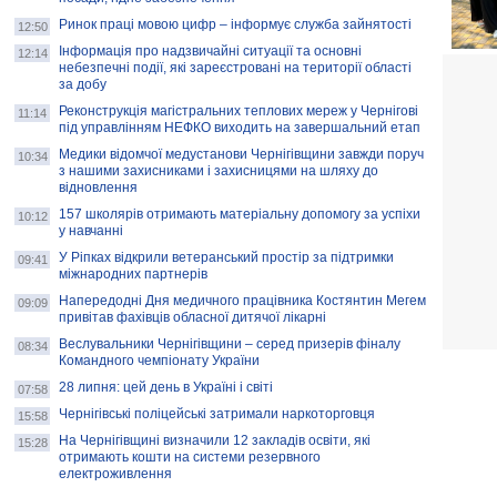
Ринок праці мовою цифр – інформує служба зайнятості
12:50
Інформація про надзвичайні ситуації та основні
12:14
небезпечні події, які зареєстровані на території області
за добу
Реконструкція магістральних теплових мереж у Чернігові
11:14
під управлінням НЕФКО виходить на завершальний етап
Медики відомчої медустанови Чернігівщини завжди поруч
10:34
з нашими захисниками і захисницями на шляху до
відновлення
157 школярів отримають матеріальну допомогу за успіхи
10:12
у навчанні
У Ріпках відкрили ветеранський простір за підтримки
09:41
міжнародних партнерів
Напередодні Дня медичного працівника Костянтин Мегем
09:09
привітав фахівців обласної дитячої лікарні
Веслувальники Чернігівщини – серед призерів фіналу
08:34
Командного чемпіонату України
28 липня: цей день в Україні і світі
07:58
Чернігівські поліцейські затримали наркоторговця
15:58
На Чернігівщині визначили 12 закладів освіти, які
15:28
отримають кошти на системи резервного
електроживлення