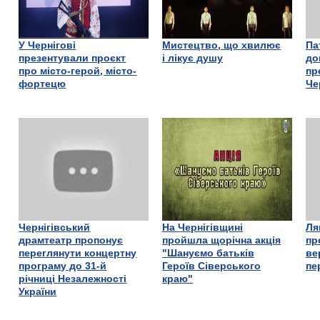
У Чернігові
Мистецтво, що хвилює
Па
презентували проєкт
і лікує душу
до
про місто-герой, місто-
пр
фортецю
Че
Чернігівський
На Чернігівщині
Ля
драмтеатр пропонує
пройшла щорічна акція
пр
переглянути концертну
"Шануємо батьків
ве
програму до 31-й
Героїв Сіверського
пе
річниці Незалежності
краю"
України