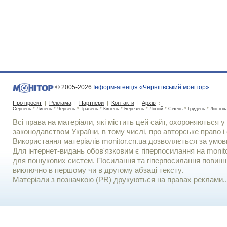
© 2005-2026
Інформ-агенція «Чернігівський монітор»
Про проект
|
Реклама
|
Партнери
|
Контакти
|
Архів
:
Серпень
*
Липень
*
Червень
*
Травень
*
Квітень
*
Березень
*
Лютий
*
Січень
*
Грудень
*
Листоп
Всі права на матеріали, які містить цей сайт, охороняються у 
законодавством України, в тому числі, про авторське право і 
Використання матерiалiв monitor.cn.ua дозволяється за умов
Для iнтернет-видань обов'язковим є гiперпосилання на monito
для пошукових систем. Посилання та гіперпосилання повинні
виключно в першому чи в другому абзаці тексту.
Матеріали з позначкою (PR) друкуються на правах реклами..