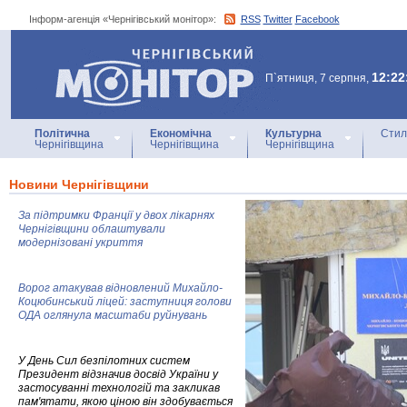
Інформ-агенція «Чернігівський монітор»:
RSS
Twitter
Facebook
Інформ-агенція
«Чернігівський монітор»
12:22
П`ятниця, 7 серпня,
Політична
Економічна
Культурна
Стил
Чернігівщина
Чернігівщина
Чернігівщина
Новини Чернігівщини
За підтримки Франції у двох лікарнях
Чернігівщини облаштували
модернізовані укриття
Ворог атакував відновлений Михайло-
Коцюбинський ліцей: заступниця голови
ОДА оглянула масштаби руйнувань
У День Сил безпілотних систем
Президент відзначив досвід України у
застосуванні технологій та закликав
пам'ятати, якою ціною він здобувається