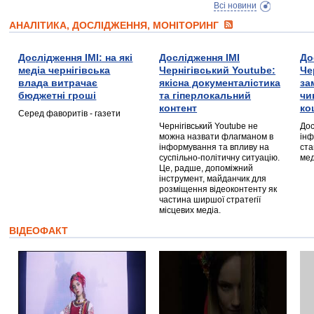
Всі новини
АНАЛІТИКА, ДОСЛІДЖЕННЯ, МОНІТОРИНГ
Дослідження ІМІ: на які
Дослідження ІМІ
До
медіа чернігівська
Чернігівський Youtube:
Че
влада витрачає
якісна документалістика
за
бюджетні гроші
та гіперлокальний
чи
контент
ко
Серед фаворитів - газети
Чернігівський Youtube не
Дос
можна назвати флагманом в
інф
інформування та впливу на
ста
суспільно-політичну ситуацію.
мед
Це, радше, допоміжний
інструмент, майданчик для
розміщення відеоконтенту як
частина ширшої стратегії
місцевих медіа.
ВІДЕОФАКТ