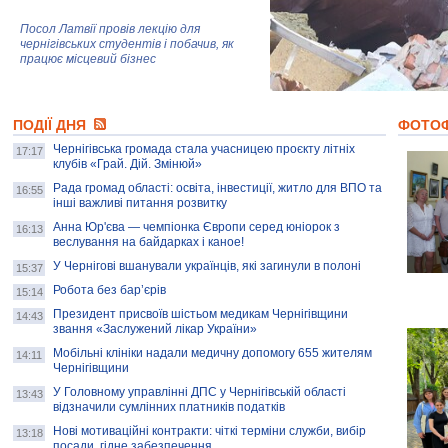
Посол Латвії провів лекцію для
чернігівських студентів і побачив, як
працює місцевий бізнес
Митці та жителі Чернігова створили
ПОДІЇ ДНЯ
колекцію про війну, емоції та тварин
ФОТО
Чернігівська громада стала учасницею проєкту літніх
17:17
клубів «Грай. Дій. Змінюй»
Рада громад області: освіта, інвестиції, житло для ВПО та
AB InBev Efes Україна підтримала
16:55
інші важливі питання розвитку
навчальний проєкт "Молодіжна бізнес-
школа", спрямований на розвиток
Анна Юр'єва — чемпіонка Європи серед юніорок з
16:13
підприємництва у Чернігівській області
веслування на байдарках і каное!
У Чернігові вшанували українців, які загинули в полоні
15:37
Золота тварина: видання Forbes
написало про чернігівця Патрона: хто і
Робота без бар’єрів
15:14
скільки на ньому заробляє? І куди
витрачають?
Президент присвоїв шістьом медикам Чернігівщини
14:43
звання «Заслужений лікар України»
Мобільні клініки надали медичну допомогу 655 жителям
14:11
Чернігівщини
У Головному управлінні ДПС у Чернігівській області
13:43
відзначили сумлінних платників податків
Нові мотиваційні контракти: чіткі терміни служби, вибір
13:18
посади, гідне забезпечення