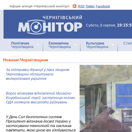
Інформ-агенція «Чернігівський монітор»:
RSS
Twitter
Facebook
Інформ-агенція
«Чернігівський монітор»
19:15:5
Субота, 8 серпня,
Політична
Економічна
Культурна
Стил
Чернігівщина
Чернігівщина
Чернігівщина
Новини Чернігівщини
За підтримки Франції у двох лікарнях
Чернігівщини облаштували
модернізовані укриття
Ворог атакував відновлений Михайло-
Коцюбинський ліцей: заступниця голови
ОДА оглянула масштаби руйнувань
У День Сил безпілотних систем
Президент відзначив досвід України у
застосуванні технологій та закликав
пам'ятати, якою ціною він здобувається