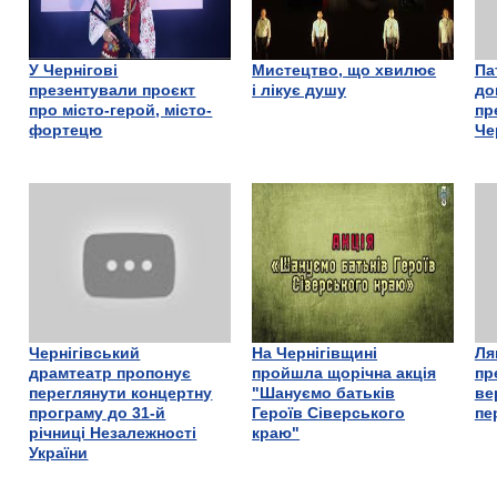
У Чернігові
Мистецтво, що хвилює
Па
презентували проєкт
і лікує душу
до
про місто-герой, місто-
пр
фортецю
Че
Чернігівський
На Чернігівщині
Ля
драмтеатр пропонує
пройшла щорічна акція
пр
переглянути концертну
"Шануємо батьків
ве
програму до 31-й
Героїв Сіверського
пе
річниці Незалежності
краю"
України