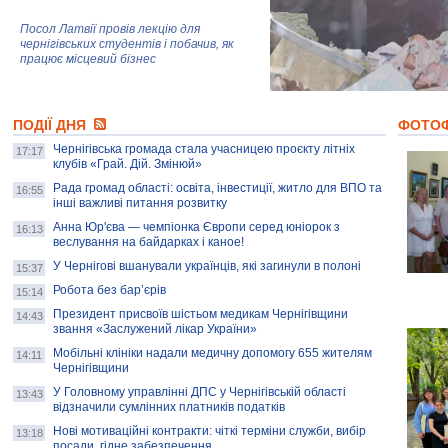
Посол Латвії провів лекцію для
чернігівських студентів і побачив, як
працює місцевий бізнес
Митці та жителі Чернігова створили
ПОДІЇ ДНЯ
колекцію про війну, емоції та тварин
ФОТО
Чернігівська громада стала учасницею проєкту літніх
17:17
клубів «Грай. Дій. Змінюй»
Рада громад області: освіта, інвестиції, житло для ВПО та
AB InBev Efes Україна підтримала
16:55
інші важливі питання розвитку
навчальний проєкт "Молодіжна бізнес-
школа", спрямований на розвиток
Анна Юр'єва — чемпіонка Європи серед юніорок з
16:13
підприємництва у Чернігівській області
веслування на байдарках і каное!
У Чернігові вшанували українців, які загинули в полоні
15:37
Золота тварина: видання Forbes
написало про чернігівця Патрона: хто і
Робота без бар’єрів
15:14
скільки на ньому заробляє? І куди
витрачають?
Президент присвоїв шістьом медикам Чернігівщини
14:43
звання «Заслужений лікар України»
Мобільні клініки надали медичну допомогу 655 жителям
14:11
Чернігівщини
У Головному управлінні ДПС у Чернігівській області
13:43
відзначили сумлінних платників податків
Нові мотиваційні контракти: чіткі терміни служби, вибір
13:18
посади, гідне забезпечення