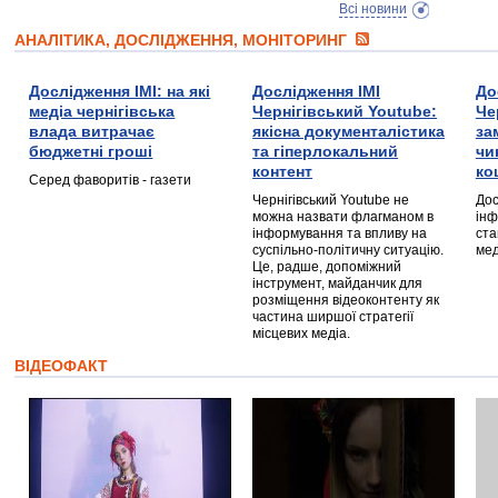
Всі новини
АНАЛІТИКА, ДОСЛІДЖЕННЯ, МОНІТОРИНГ
Дослідження ІМІ: на які
Дослідження ІМІ
До
медіа чернігівська
Чернігівський Youtube:
Че
влада витрачає
якісна документалістика
за
бюджетні гроші
та гіперлокальний
чи
контент
ко
Серед фаворитів - газети
Чернігівський Youtube не
Дос
можна назвати флагманом в
інф
інформування та впливу на
ста
суспільно-політичну ситуацію.
мед
Це, радше, допоміжний
інструмент, майданчик для
розміщення відеоконтенту як
частина ширшої стратегії
місцевих медіа.
ВІДЕОФАКТ