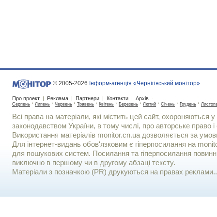
© 2005-2026
Інформ-агенція «Чернігівський монітор»
Про проект
|
Реклама
|
Партнери
|
Контакти
|
Архів
:
Серпень
*
Липень
*
Червень
*
Травень
*
Квітень
*
Березень
*
Лютий
*
Січень
*
Грудень
*
Листоп
Всі права на матеріали, які містить цей сайт, охороняються у 
законодавством України, в тому числі, про авторське право і 
Використання матерiалiв monitor.cn.ua дозволяється за умов
Для iнтернет-видань обов'язковим є гiперпосилання на monito
для пошукових систем. Посилання та гіперпосилання повинні
виключно в першому чи в другому абзаці тексту.
Матеріали з позначкою (PR) друкуються на правах реклами..