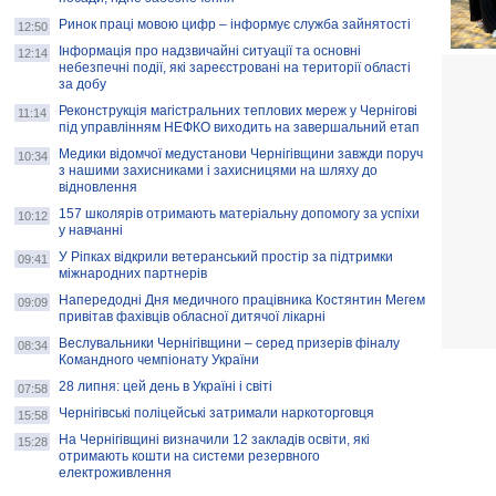
Ринок праці мовою цифр – інформує служба зайнятості
12:50
Інформація про надзвичайні ситуації та основні
12:14
небезпечні події, які зареєстровані на території області
за добу
Реконструкція магістральних теплових мереж у Чернігові
11:14
під управлінням НЕФКО виходить на завершальний етап
Медики відомчої медустанови Чернігівщини завжди поруч
10:34
з нашими захисниками і захисницями на шляху до
відновлення
157 школярів отримають матеріальну допомогу за успіхи
10:12
у навчанні
У Ріпках відкрили ветеранський простір за підтримки
09:41
міжнародних партнерів
Напередодні Дня медичного працівника Костянтин Мегем
09:09
привітав фахівців обласної дитячої лікарні
Веслувальники Чернігівщини – серед призерів фіналу
08:34
Командного чемпіонату України
28 липня: цей день в Україні і світі
07:58
Чернігівські поліцейські затримали наркоторговця
15:58
На Чернігівщині визначили 12 закладів освіти, які
15:28
отримають кошти на системи резервного
електроживлення