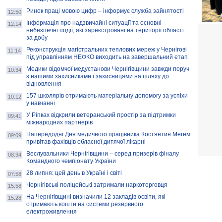
Ринок праці мовою цифр – інформує служба зайнятості
12:50
Інформація про надзвичайні ситуації та основні
12:14
небезпечні події, які зареєстровані на території області
за добу
Реконструкція магістральних теплових мереж у Чернігові
11:14
під управлінням НЕФКО виходить на завершальний етап
Медики відомчої медустанови Чернігівщини завжди поруч
10:34
з нашими захисниками і захисницями на шляху до
відновлення
157 школярів отримають матеріальну допомогу за успіхи
10:12
у навчанні
У Ріпках відкрили ветеранський простір за підтримки
09:41
міжнародних партнерів
Напередодні Дня медичного працівника Костянтин Мегем
09:09
привітав фахівців обласної дитячої лікарні
Веслувальники Чернігівщини – серед призерів фіналу
08:34
Командного чемпіонату України
28 липня: цей день в Україні і світі
07:58
Чернігівські поліцейські затримали наркоторговця
15:58
На Чернігівщині визначили 12 закладів освіти, які
15:28
отримають кошти на системи резервного
електроживлення