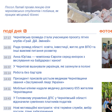
Посол Латвії провів лекцію для
чернігівських студентів і побачив, як
працює місцевий бізнес
Митці та жителі Чернігова створили
ПОДІЇ ДНЯ
колекцію про війну, емоції та тварин
ФОТО
Чернігівська громада стала учасницею проєкту літніх
17:17
клубів «Грай. Дій. Змінюй»
Рада громад області: освіта, інвестиції, житло для ВПО та
AB InBev Efes Україна підтримала
16:55
інші важливі питання розвитку
навчальний проєкт "Молодіжна бізнес-
школа", спрямований на розвиток
Анна Юр'єва — чемпіонка Європи серед юніорок з
16:13
підприємництва у Чернігівській області
веслування на байдарках і каное!
У Чернігові вшанували українців, які загинули в полоні
15:37
Золота тварина: видання Forbes
написало про чернігівця Патрона: хто і
Робота без бар’єрів
15:14
скільки на ньому заробляє? І куди
витрачають?
Президент присвоїв шістьом медикам Чернігівщини
14:43
звання «Заслужений лікар України»
Мобільні клініки надали медичну допомогу 655 жителям
14:11
Чернігівщини
У Головному управлінні ДПС у Чернігівській області
13:43
відзначили сумлінних платників податків
Нові мотиваційні контракти: чіткі терміни служби, вибір
13:18
посади, гідне забезпечення