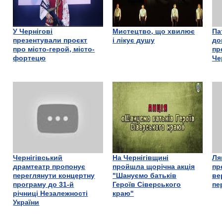
У Чернігові
Мистецтво, що хвилює
Па
презентували проєкт
і лікує душу
до
про місто-герой, місто-
пр
фортецю
Че
Чернігівський
На Чернігівщині
Ля
драмтеатр пропонує
пройшла щорічна акція
пр
переглянути концертну
"Шануємо батьків
ве
програму до 31-й
Героїв Сіверського
пе
річниці Незалежності
краю"
України