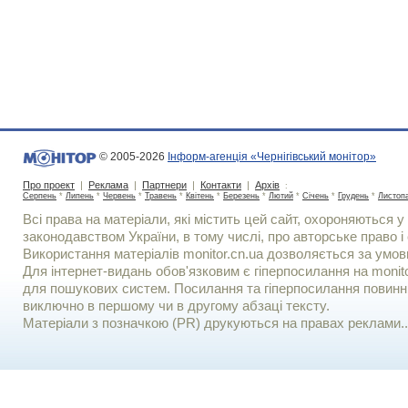
© 2005-2026
Інформ-агенція «Чернігівський монітор»
Про проект
|
Реклама
|
Партнери
|
Контакти
|
Архів
:
Серпень
*
Липень
*
Червень
*
Травень
*
Квітень
*
Березень
*
Лютий
*
Січень
*
Грудень
*
Листоп
Всі права на матеріали, які містить цей сайт, охороняються у 
законодавством України, в тому числі, про авторське право і 
Використання матерiалiв monitor.cn.ua дозволяється за умов
Для iнтернет-видань обов'язковим є гiперпосилання на monito
для пошукових систем. Посилання та гіперпосилання повинні
виключно в першому чи в другому абзаці тексту.
Матеріали з позначкою (PR) друкуються на правах реклами..