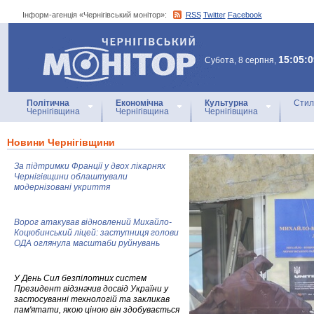
Інформ-агенція «Чернігівський монітор»:
RSS
Twitter
Facebook
Інформ-агенція
«Чернігівський монітор»
15:05:0
Субота, 8 серпня,
Політична
Економічна
Культурна
Стил
Чернігівщина
Чернігівщина
Чернігівщина
Новини Чернігівщини
За підтримки Франції у двох лікарнях
Чернігівщини облаштували
модернізовані укриття
Ворог атакував відновлений Михайло-
Коцюбинський ліцей: заступниця голови
ОДА оглянула масштаби руйнувань
У День Сил безпілотних систем
Президент відзначив досвід України у
застосуванні технологій та закликав
пам'ятати, якою ціною він здобувається