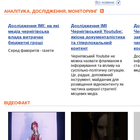
Всі новини
АНАЛІТИКА, ДОСЛІДЖЕННЯ, МОНІТОРИНГ
Дослідження ІМІ: на які
Дослідження ІМІ
До
медіа чернігівська
Чернігівський Youtube:
Че
влада витрачає
якісна документалістика
за
бюджетні гроші
та гіперлокальний
чи
контент
ко
Серед фаворитів - газети
Чернігівський Youtube не
Дос
можна назвати флагманом в
інф
інформування та впливу на
ста
суспільно-політичну ситуацію.
мед
Це, радше, допоміжний
інструмент, майданчик для
розміщення відеоконтенту як
частина ширшої стратегії
місцевих медіа.
ВІДЕОФАКТ