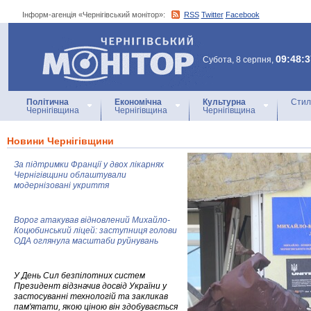
Інформ-агенція «Чернігівський монітор»:
RSS
Twitter
Facebook
Інформ-агенція
«Чернігівський монітор»
09:48:3
Субота, 8 серпня,
Політична
Економічна
Культурна
Стил
Чернігівщина
Чернігівщина
Чернігівщина
Новини Чернігівщини
За підтримки Франції у двох лікарнях
Чернігівщини облаштували
модернізовані укриття
Ворог атакував відновлений Михайло-
Коцюбинський ліцей: заступниця голови
ОДА оглянула масштаби руйнувань
У День Сил безпілотних систем
Президент відзначив досвід України у
застосуванні технологій та закликав
пам'ятати, якою ціною він здобувається