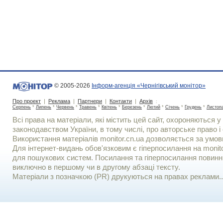
© 2005-2026
Інформ-агенція «Чернігівський монітор»
Про проект
|
Реклама
|
Партнери
|
Контакти
|
Архів
:
Серпень
*
Липень
*
Червень
*
Травень
*
Квітень
*
Березень
*
Лютий
*
Січень
*
Грудень
*
Листоп
Всі права на матеріали, які містить цей сайт, охороняються у 
законодавством України, в тому числі, про авторське право і 
Використання матерiалiв monitor.cn.ua дозволяється за умов
Для iнтернет-видань обов'язковим є гiперпосилання на monito
для пошукових систем. Посилання та гіперпосилання повинні
виключно в першому чи в другому абзаці тексту.
Матеріали з позначкою (PR) друкуються на правах реклами..