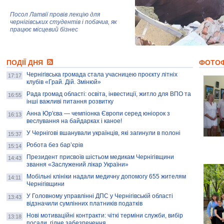
Посол Латвії провів лекцію для
чернігівських студентів і побачив, як
працює місцевий бізнес
Митці та жителі Чернігова створили
ПОДІЇ ДНЯ
колекцію про війну, емоції та тварин
ФОТО
Чернігівська громада стала учасницею проєкту літніх
17:17
клубів «Грай. Дій. Змінюй»
Рада громад області: освіта, інвестиції, житло для ВПО та
AB InBev Efes Україна підтримала
16:55
інші важливі питання розвитку
навчальний проєкт "Молодіжна бізнес-
школа", спрямований на розвиток
Анна Юр'єва — чемпіонка Європи серед юніорок з
16:13
підприємництва у Чернігівській області
веслування на байдарках і каное!
У Чернігові вшанували українців, які загинули в полоні
15:37
Золота тварина: видання Forbes
написало про чернігівця Патрона: хто і
Робота без бар’єрів
15:14
скільки на ньому заробляє? І куди
витрачають?
Президент присвоїв шістьом медикам Чернігівщини
14:43
звання «Заслужений лікар України»
Мобільні клініки надали медичну допомогу 655 жителям
14:11
Чернігівщини
У Головному управлінні ДПС у Чернігівській області
13:43
відзначили сумлінних платників податків
Нові мотиваційні контракти: чіткі терміни служби, вибір
13:18
посади, гідне забезпечення