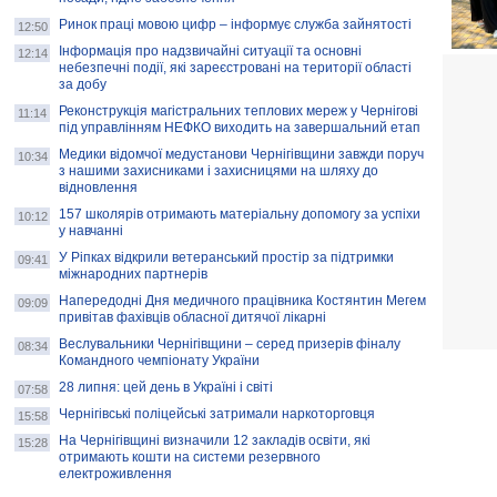
Ринок праці мовою цифр – інформує служба зайнятості
12:50
Інформація про надзвичайні ситуації та основні
12:14
небезпечні події, які зареєстровані на території області
за добу
Реконструкція магістральних теплових мереж у Чернігові
11:14
під управлінням НЕФКО виходить на завершальний етап
Медики відомчої медустанови Чернігівщини завжди поруч
10:34
з нашими захисниками і захисницями на шляху до
відновлення
157 школярів отримають матеріальну допомогу за успіхи
10:12
у навчанні
У Ріпках відкрили ветеранський простір за підтримки
09:41
міжнародних партнерів
Напередодні Дня медичного працівника Костянтин Мегем
09:09
привітав фахівців обласної дитячої лікарні
Веслувальники Чернігівщини – серед призерів фіналу
08:34
Командного чемпіонату України
28 липня: цей день в Україні і світі
07:58
Чернігівські поліцейські затримали наркоторговця
15:58
На Чернігівщині визначили 12 закладів освіти, які
15:28
отримають кошти на системи резервного
електроживлення