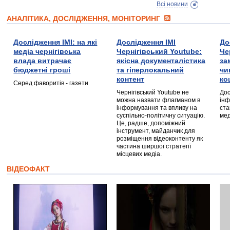
Всі новини
АНАЛІТИКА, ДОСЛІДЖЕННЯ, МОНІТОРИНГ
Дослідження ІМІ: на які
Дослідження ІМІ
До
медіа чернігівська
Чернігівський Youtube:
Че
влада витрачає
якісна документалістика
за
бюджетні гроші
та гіперлокальний
чи
контент
ко
Серед фаворитів - газети
Чернігівський Youtube не
Дос
можна назвати флагманом в
інф
інформування та впливу на
ста
суспільно-політичну ситуацію.
мед
Це, радше, допоміжний
інструмент, майданчик для
розміщення відеоконтенту як
частина ширшої стратегії
місцевих медіа.
ВІДЕОФАКТ