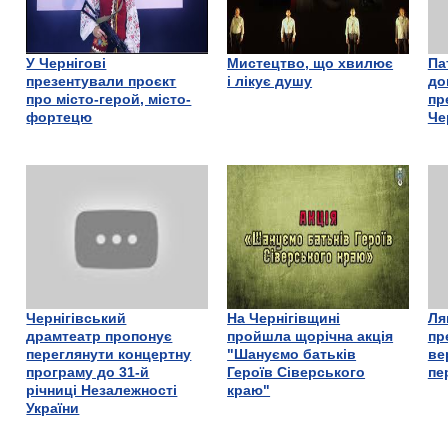
У Чернігові
Мистецтво, що хвилює
Па
презентували проєкт
і лікує душу
до
про місто-герой, місто-
пр
фортецю
Че
Чернігівський
На Чернігівщині
Ля
драмтеатр пропонує
пройшла щорічна акція
пр
переглянути концертну
"Шануємо батьків
ве
програму до 31-й
Героїв Сіверського
пе
річниці Незалежності
краю"
України