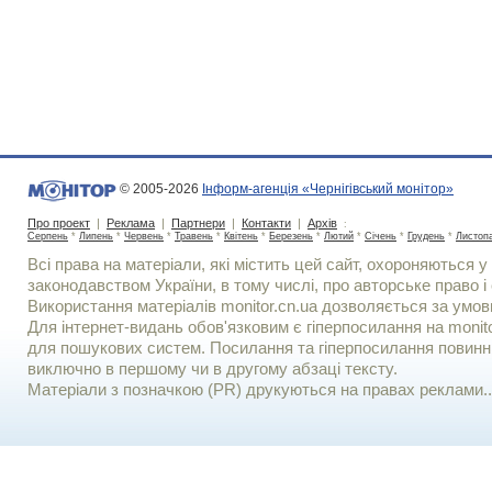
© 2005-2026
Інформ-агенція «Чернігівський монітор»
Про проект
|
Реклама
|
Партнери
|
Контакти
|
Архів
:
Серпень
*
Липень
*
Червень
*
Травень
*
Квітень
*
Березень
*
Лютий
*
Січень
*
Грудень
*
Листоп
Всі права на матеріали, які містить цей сайт, охороняються у 
законодавством України, в тому числі, про авторське право і 
Використання матерiалiв monitor.cn.ua дозволяється за умов
Для iнтернет-видань обов'язковим є гiперпосилання на monito
для пошукових систем. Посилання та гіперпосилання повинні
виключно в першому чи в другому абзаці тексту.
Матеріали з позначкою (PR) друкуються на правах реклами..