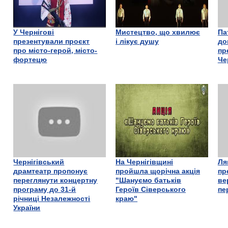
У Чернігові
Мистецтво, що хвилює
Па
презентували проєкт
і лікує душу
до
про місто-герой, місто-
пр
фортецю
Че
Чернігівський
На Чернігівщині
Ля
драмтеатр пропонує
пройшла щорічна акція
пр
переглянути концертну
"Шануємо батьків
ве
програму до 31-й
Героїв Сіверського
пе
річниці Незалежності
краю"
України