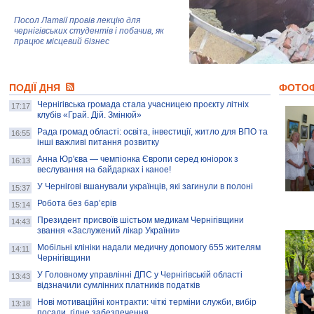
Посол Латвії провів лекцію для
чернігівських студентів і побачив, як
працює місцевий бізнес
Митці та жителі Чернігова створили
ПОДІЇ ДНЯ
колекцію про війну, емоції та тварин
ФОТО
Чернігівська громада стала учасницею проєкту літніх
17:17
клубів «Грай. Дій. Змінюй»
Рада громад області: освіта, інвестиції, житло для ВПО та
AB InBev Efes Україна підтримала
16:55
інші важливі питання розвитку
навчальний проєкт "Молодіжна бізнес-
школа", спрямований на розвиток
Анна Юр'єва — чемпіонка Європи серед юніорок з
16:13
підприємництва у Чернігівській області
веслування на байдарках і каное!
У Чернігові вшанували українців, які загинули в полоні
15:37
Золота тварина: видання Forbes
написало про чернігівця Патрона: хто і
Робота без бар’єрів
15:14
скільки на ньому заробляє? І куди
витрачають?
Президент присвоїв шістьом медикам Чернігівщини
14:43
звання «Заслужений лікар України»
Мобільні клініки надали медичну допомогу 655 жителям
14:11
Чернігівщини
У Головному управлінні ДПС у Чернігівській області
13:43
відзначили сумлінних платників податків
Нові мотиваційні контракти: чіткі терміни служби, вибір
13:18
посади, гідне забезпечення