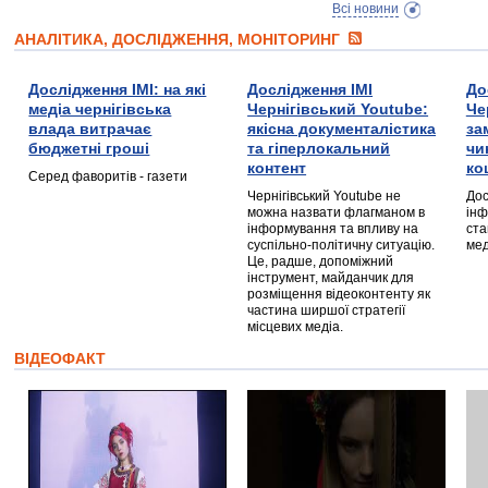
Всі новини
АНАЛІТИКА, ДОСЛІДЖЕННЯ, МОНІТОРИНГ
Дослідження ІМІ: на які
Дослідження ІМІ
До
медіа чернігівська
Чернігівський Youtube:
Че
влада витрачає
якісна документалістика
за
бюджетні гроші
та гіперлокальний
чи
контент
ко
Серед фаворитів - газети
Чернігівський Youtube не
Дос
можна назвати флагманом в
інф
інформування та впливу на
ста
суспільно-політичну ситуацію.
мед
Це, радше, допоміжний
інструмент, майданчик для
розміщення відеоконтенту як
частина ширшої стратегії
місцевих медіа.
ВІДЕОФАКТ