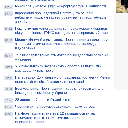
Ринок праці мовою цифр – інформує служба зайнятості
12:50
Інформація про надзвичайні ситуації та основні
12:14
небезпечні події, які зареєстровані на території області
за добу
Реконструкція магістральних теплових мереж у Чернігові
11:14
під управлінням НЕФКО виходить на завершальний етап
Медики відомчої медустанови Чернігівщини завжди поруч
10:34
з нашими захисниками і захисницями на шляху до
відновлення
157 школярів отримають матеріальну допомогу за успіхи
10:12
у навчанні
У Ріпках відкрили ветеранський простір за підтримки
09:41
міжнародних партнерів
Напередодні Дня медичного працівника Костянтин Мегем
09:09
привітав фахівців обласної дитячої лікарні
Веслувальники Чернігівщини – серед призерів фіналу
08:34
Командного чемпіонату України
28 липня: цей день в Україні і світі
07:58
Чернігівські поліцейські затримали наркоторговця
15:58
На Чернігівщині визначили 12 закладів освіти, які
15:28
отримають кошти на системи резервного
електроживлення