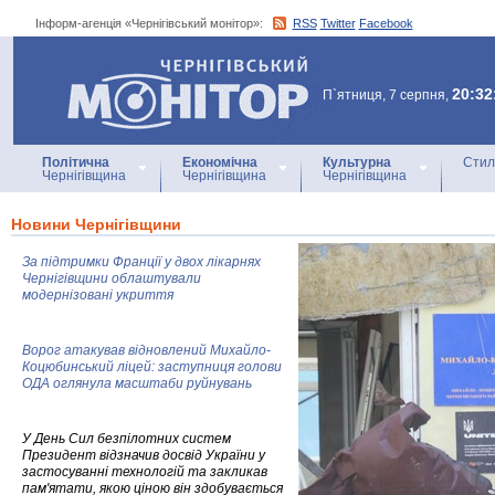
Інформ-агенція «Чернігівський монітор»:
RSS
Twitter
Facebook
Інформ-агенція
«Чернігівський монітор»
20:32
П`ятниця, 7 серпня,
Політична
Економічна
Культурна
Стил
Чернігівщина
Чернігівщина
Чернігівщина
Новини Чернігівщини
За підтримки Франції у двох лікарнях
Чернігівщини облаштували
модернізовані укриття
Ворог атакував відновлений Михайло-
Коцюбинський ліцей: заступниця голови
ОДА оглянула масштаби руйнувань
У День Сил безпілотних систем
Президент відзначив досвід України у
застосуванні технологій та закликав
пам'ятати, якою ціною він здобувається