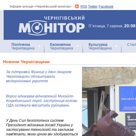
Інформ-агенція «Чернігівський монітор»:
RSS
Twitter
Facebook
Інформ-агенція
«Чернігівський монітор»
20:08
П`ятниця, 7 серпня,
Політична
Економічна
Культурна
Стил
Чернігівщина
Чернігівщина
Чернігівщина
Новини Чернігівщини
За підтримки Франції у двох лікарнях
Чернігівщини облаштували
модернізовані укриття
Ворог атакував відновлений Михайло-
Коцюбинський ліцей: заступниця голови
ОДА оглянула масштаби руйнувань
У День Сил безпілотних систем
Президент відзначив досвід України у
застосуванні технологій та закликав
пам'ятати, якою ціною він здобувається