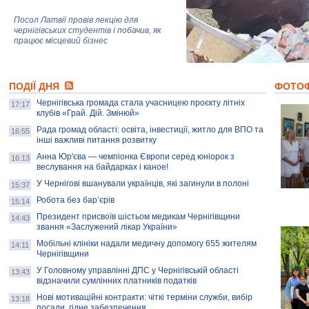
Посол Латвії провів лекцію для
чернігівських студентів і побачив, як
працює місцевий бізнес
Митці та жителі Чернігова створили
ПОДІЇ ДНЯ
колекцію про війну, емоції та тварин
ФОТО
Чернігівська громада стала учасницею проєкту літніх
17:17
клубів «Грай. Дій. Змінюй»
Рада громад області: освіта, інвестиції, житло для ВПО та
AB InBev Efes Україна підтримала
16:55
інші важливі питання розвитку
навчальний проєкт "Молодіжна бізнес-
школа", спрямований на розвиток
Анна Юр'єва — чемпіонка Європи серед юніорок з
16:13
підприємництва у Чернігівській області
веслування на байдарках і каное!
У Чернігові вшанували українців, які загинули в полоні
15:37
Золота тварина: видання Forbes
написало про чернігівця Патрона: хто і
Робота без бар’єрів
15:14
скільки на ньому заробляє? І куди
витрачають?
Президент присвоїв шістьом медикам Чернігівщини
14:43
звання «Заслужений лікар України»
Мобільні клініки надали медичну допомогу 655 жителям
14:11
Чернігівщини
У Головному управлінні ДПС у Чернігівській області
13:43
відзначили сумлінних платників податків
Нові мотиваційні контракти: чіткі терміни служби, вибір
13:18
посади, гідне забезпечення