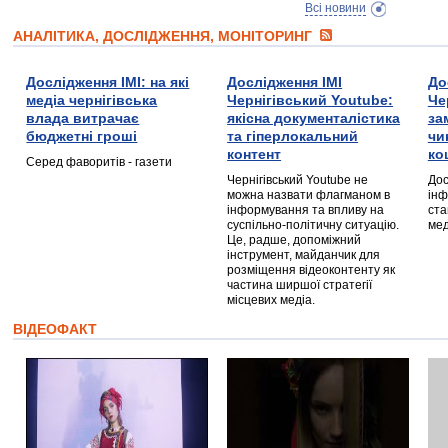
Всі новини
АНАЛІТИКА, ДОСЛІДЖЕННЯ, МОНІТОРИНГ
Дослідження ІМІ: на які
Дослідження ІМІ
До
медіа чернігівська
Чернігівський Youtube:
Че
влада витрачає
якісна документалістика
за
бюджетні гроші
та гіперлокальний
чи
контент
ко
Серед фаворитів - газети
Чернігівський Youtube не
Дос
можна назвати флагманом в
інф
інформування та впливу на
ста
суспільно-політичну ситуацію.
мед
Це, радше, допоміжний
інструмент, майданчик для
розміщення відеоконтенту як
частина ширшої стратегії
місцевих медіа.
ВІДЕОФАКТ