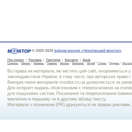
© 2005-2026
Інформ-агенція «Чернігівський монітор»
Про проект
|
Реклама
|
Партнери
|
Контакти
|
Архів
:
Серпень
*
Липень
*
Червень
*
Травень
*
Квітень
*
Березень
*
Лютий
*
Січень
*
Грудень
*
Листоп
Всі права на матеріали, які містить цей сайт, охороняються у 
законодавством України, в тому числі, про авторське право і 
Використання матерiалiв monitor.cn.ua дозволяється за умов
Для iнтернет-видань обов'язковим є гiперпосилання на monito
для пошукових систем. Посилання та гіперпосилання повинні
виключно в першому чи в другому абзаці тексту.
Матеріали з позначкою (PR) друкуються на правах реклами..