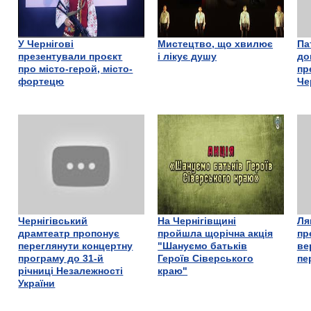
У Чернігові
Мистецтво, що хвилює
Па
презентували проєкт
і лікує душу
до
про місто-герой, місто-
пр
фортецю
Че
Чернігівський
На Чернігівщині
Ля
драмтеатр пропонує
пройшла щорічна акція
пр
переглянути концертну
"Шануємо батьків
ве
програму до 31-й
Героїв Сіверського
пе
річниці Незалежності
краю"
України