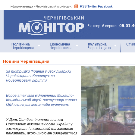
Інформ-агенція «Чернігівський монітор»:
RSS
Twitter
Facebook
Інформ-агенція
«Чернігівський монітор»
09:01:4
Четвер, 6 серпня,
Політична
Економічна
Культурна
Стил
Чернігівщина
Чернігівщина
Чернігівщина
Новини Чернігівщини
За підтримки Франції у двох лікарнях
Чернігівщини облаштували
модернізовані укриття
Ворог атакував відновлений Михайло-
Коцюбинський ліцей: заступниця голови
ОДА оглянула масштаби руйнувань
У День Сил безпілотних систем
Президент відзначив досвід України у
застосуванні технологій та закликав
пам'ятати, якою ціною він здобувається