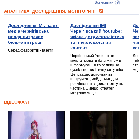
Всі новини
АНАЛІТИКА, ДОСЛІДЖЕННЯ, МОНІТОРИНГ
Дослідження ІМІ: на які
Дослідження ІМІ
До
медіа чернігівська
Чернігівський Youtube:
Че
влада витрачає
якісна документалістика
за
бюджетні гроші
та гіперлокальний
чи
контент
ко
Серед фаворитів - газети
Чернігівський Youtube не
Дос
можна назвати флагманом в
інф
інформування та впливу на
ста
суспільно-політичну ситуацію.
мед
Це, радше, допоміжний
інструмент, майданчик для
розміщення відеоконтенту як
частина ширшої стратегії
місцевих медіа.
ВІДЕОФАКТ