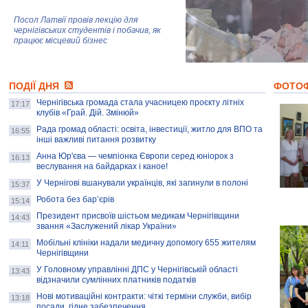
Посол Латвії провів лекцію для
чернігівських студентів і побачив, як
працює місцевий бізнес
Митці та жителі Чернігова створили
ПОДІЇ ДНЯ
колекцію про війну, емоції та тварин
ФОТО
Чернігівська громада стала учасницею проєкту літніх
17:17
клубів «Грай. Дій. Змінюй»
Рада громад області: освіта, інвестиції, житло для ВПО та
AB InBev Efes Україна підтримала
16:55
інші важливі питання розвитку
навчальний проєкт "Молодіжна бізнес-
школа", спрямований на розвиток
Анна Юр'єва — чемпіонка Європи серед юніорок з
16:13
підприємництва у Чернігівській області
веслування на байдарках і каное!
У Чернігові вшанували українців, які загинули в полоні
15:37
Золота тварина: видання Forbes
написало про чернігівця Патрона: хто і
Робота без бар’єрів
15:14
скільки на ньому заробляє? І куди
витрачають?
Президент присвоїв шістьом медикам Чернігівщини
14:43
звання «Заслужений лікар України»
Мобільні клініки надали медичну допомогу 655 жителям
14:11
Чернігівщини
У Головному управлінні ДПС у Чернігівській області
13:43
відзначили сумлінних платників податків
Нові мотиваційні контракти: чіткі терміни служби, вибір
13:18
посади, гідне забезпечення