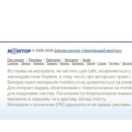
© 2005-2026
Інформ-агенція «Чернігівський монітор»
Про проект
|
Реклама
|
Партнери
|
Контакти
|
Архів
:
Серпень
*
Липень
*
Червень
*
Травень
*
Квітень
*
Березень
*
Лютий
*
Січень
*
Грудень
*
Листоп
Всі права на матеріали, які містить цей сайт, охороняються у 
законодавством України, в тому числі, про авторське право і 
Використання матерiалiв monitor.cn.ua дозволяється за умов
Для iнтернет-видань обов'язковим є гiперпосилання на monito
для пошукових систем. Посилання та гіперпосилання повинні
виключно в першому чи в другому абзаці тексту.
Матеріали з позначкою (PR) друкуються на правах реклами..