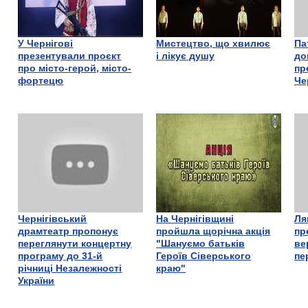
У Чернігові
Мистецтво, що хвилює
Па
презентували проєкт
і лікує душу
до
про місто-герой, місто-
пр
фортецю
Че
Чернігівський
На Чернігівщині
Ля
драмтеатр пропонує
пройшла щорічна акція
пр
переглянути концертну
"Шануємо батьків
ве
програму до 31-й
Героїв Сіверського
пе
річниці Незалежності
краю"
України