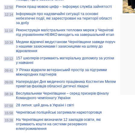
Ринок праці мовою цифр – інформує служба зайнятості
12:50
Інформація про надзвичайні ситуації та основні
12:14
небезпечні події, які зареєстровані на території області
за добу
Реконструкція магістральних теплових мереж у Чернігові
11:14
під управлінням НЕФКО виходить на завершальний етап
Медики відомчої медустанови Чернігівщини завжди поруч
10:34
з нашими захисниками і захисницями на шляху до
відновлення
157 школярів отримають матеріальну допомогу за успіхи
10:12
у навчанні
У Ріпках відкрили ветеранський простір за підтримки
09:41
міжнародних партнерів
Напередодні Дня медичного працівника Костянтин Мегем
09:09
привітав фахівців обласної дитячої лікарні
Веслувальники Чернігівщини – серед призерів фіналу
08:34
Командного чемпіонату України
28 липня: цей день в Україні і світі
07:58
Чернігівські поліцейські затримали наркоторговця
15:58
На Чернігівщині визначили 12 закладів освіти, які
15:28
отримають кошти на системи резервного
електроживлення