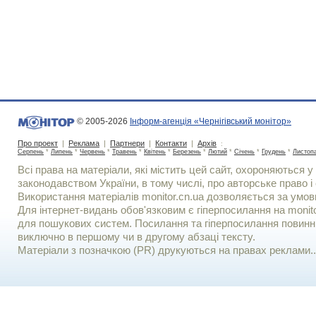
© 2005-2026
Інформ-агенція «Чернігівський монітор»
Про проект
|
Реклама
|
Партнери
|
Контакти
|
Архів
:
Серпень
*
Липень
*
Червень
*
Травень
*
Квітень
*
Березень
*
Лютий
*
Січень
*
Грудень
*
Листоп
Всі права на матеріали, які містить цей сайт, охороняються у 
законодавством України, в тому числі, про авторське право і 
Використання матерiалiв monitor.cn.ua дозволяється за умов
Для iнтернет-видань обов'язковим є гiперпосилання на monito
для пошукових систем. Посилання та гіперпосилання повинні
виключно в першому чи в другому абзаці тексту.
Матеріали з позначкою (PR) друкуються на правах реклами..