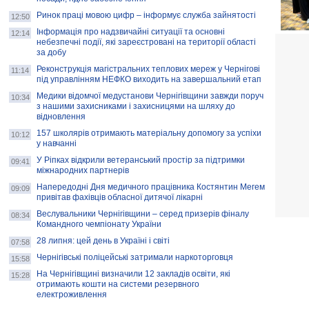
Ринок праці мовою цифр – інформує служба зайнятості
12:50
Інформація про надзвичайні ситуації та основні
12:14
небезпечні події, які зареєстровані на території області
за добу
Реконструкція магістральних теплових мереж у Чернігові
11:14
під управлінням НЕФКО виходить на завершальний етап
Медики відомчої медустанови Чернігівщини завжди поруч
10:34
з нашими захисниками і захисницями на шляху до
відновлення
157 школярів отримають матеріальну допомогу за успіхи
10:12
у навчанні
У Ріпках відкрили ветеранський простір за підтримки
09:41
міжнародних партнерів
Напередодні Дня медичного працівника Костянтин Мегем
09:09
привітав фахівців обласної дитячої лікарні
Веслувальники Чернігівщини – серед призерів фіналу
08:34
Командного чемпіонату України
28 липня: цей день в Україні і світі
07:58
Чернігівські поліцейські затримали наркоторговця
15:58
На Чернігівщині визначили 12 закладів освіти, які
15:28
отримають кошти на системи резервного
електроживлення