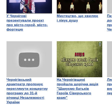
У Чернігові
Мистецтво, що хвилює
Па
презентували проєкт
і лікує душу
до
про місто-герой, місто-
пр
фортецю
Че
Чернігівський
На Чернігівщині
Ля
драмтеатр пропонує
пройшла щорічна акція
пр
переглянути концертну
"Шануємо батьків
ве
програму до 31-й
Героїв Сіверського
пе
річниці Незалежності
краю"
України