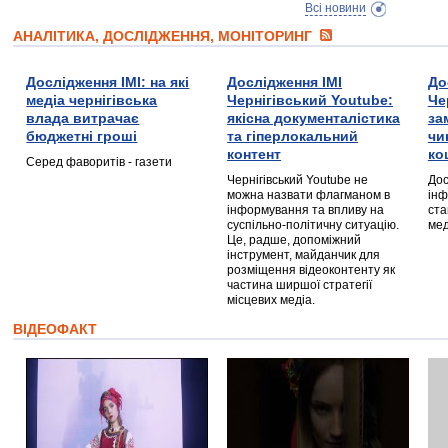
Всі новини
АНАЛІТИКА, ДОСЛІДЖЕННЯ, МОНІТОРИНГ
Дослідження ІМІ: на які
Дослідження ІМІ
До
медіа чернігівська
Чернігівський Youtube:
Че
влада витрачає
якісна документалістика
за
бюджетні гроші
та гіперлокальний
чи
контент
ко
Серед фаворитів - газети
Чернігівський Youtube не
Дос
можна назвати флагманом в
інф
інформування та впливу на
ста
суспільно-політичну ситуацію.
мед
Це, радше, допоміжний
інструмент, майданчик для
розміщення відеоконтенту як
частина ширшої стратегії
місцевих медіа.
ВІДЕОФАКТ