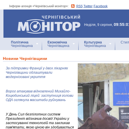
Інформ-агенція «Чернігівський монітор»:
RSS
Twitter
Facebook
Інформ-агенція
«Чернігівський монітор»
09:55:0
Неділя, 9 серпня,
Політична
Економічна
Культурна
Стил
Чернігівщина
Чернігівщина
Чернігівщина
Новини Чернігівщини
За підтримки Франції у двох лікарнях
Чернігівщини облаштували
модернізовані укриття
Ворог атакував відновлений Михайло-
Коцюбинський ліцей: заступниця голови
ОДА оглянула масштаби руйнувань
У День Сил безпілотних систем
Президент відзначив досвід України у
застосуванні технологій та закликав
пам'ятати, якою ціною він здобувається