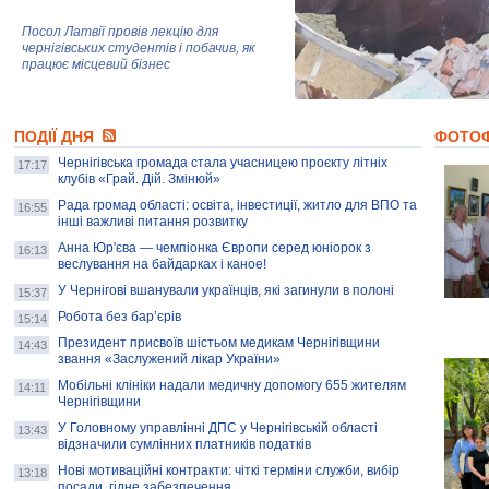
Посол Латвії провів лекцію для
чернігівських студентів і побачив, як
працює місцевий бізнес
Митці та жителі Чернігова створили
ПОДІЇ ДНЯ
колекцію про війну, емоції та тварин
ФОТО
Чернігівська громада стала учасницею проєкту літніх
17:17
клубів «Грай. Дій. Змінюй»
Рада громад області: освіта, інвестиції, житло для ВПО та
AB InBev Efes Україна підтримала
16:55
інші важливі питання розвитку
навчальний проєкт "Молодіжна бізнес-
школа", спрямований на розвиток
Анна Юр'єва — чемпіонка Європи серед юніорок з
16:13
підприємництва у Чернігівській області
веслування на байдарках і каное!
У Чернігові вшанували українців, які загинули в полоні
15:37
Золота тварина: видання Forbes
написало про чернігівця Патрона: хто і
Робота без бар’єрів
15:14
скільки на ньому заробляє? І куди
витрачають?
Президент присвоїв шістьом медикам Чернігівщини
14:43
звання «Заслужений лікар України»
Мобільні клініки надали медичну допомогу 655 жителям
14:11
Чернігівщини
У Головному управлінні ДПС у Чернігівській області
13:43
відзначили сумлінних платників податків
Нові мотиваційні контракти: чіткі терміни служби, вибір
13:18
посади, гідне забезпечення