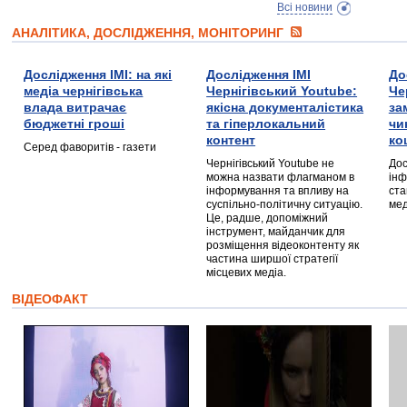
Всі новини
АНАЛІТИКА, ДОСЛІДЖЕННЯ, МОНІТОРИНГ
Дослідження ІМІ: на які
Дослідження ІМІ
До
медіа чернігівська
Чернігівський Youtube:
Че
влада витрачає
якісна документалістика
за
бюджетні гроші
та гіперлокальний
чи
контент
ко
Серед фаворитів - газети
Чернігівський Youtube не
Дос
можна назвати флагманом в
інф
інформування та впливу на
ста
суспільно-політичну ситуацію.
мед
Це, радше, допоміжний
інструмент, майданчик для
розміщення відеоконтенту як
частина ширшої стратегії
місцевих медіа.
ВІДЕОФАКТ