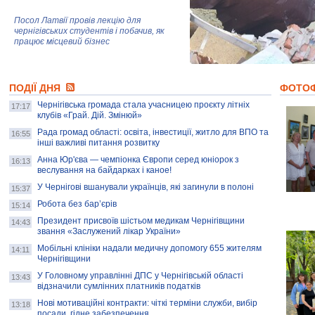
Посол Латвії провів лекцію для
чернігівських студентів і побачив, як
працює місцевий бізнес
Митці та жителі Чернігова створили
ПОДІЇ ДНЯ
колекцію про війну, емоції та тварин
ФОТО
Чернігівська громада стала учасницею проєкту літніх
17:17
клубів «Грай. Дій. Змінюй»
Рада громад області: освіта, інвестиції, житло для ВПО та
AB InBev Efes Україна підтримала
16:55
інші важливі питання розвитку
навчальний проєкт "Молодіжна бізнес-
школа", спрямований на розвиток
Анна Юр'єва — чемпіонка Європи серед юніорок з
16:13
підприємництва у Чернігівській області
веслування на байдарках і каное!
У Чернігові вшанували українців, які загинули в полоні
15:37
Золота тварина: видання Forbes
написало про чернігівця Патрона: хто і
Робота без бар’єрів
15:14
скільки на ньому заробляє? І куди
витрачають?
Президент присвоїв шістьом медикам Чернігівщини
14:43
звання «Заслужений лікар України»
Мобільні клініки надали медичну допомогу 655 жителям
14:11
Чернігівщини
У Головному управлінні ДПС у Чернігівській області
13:43
відзначили сумлінних платників податків
Нові мотиваційні контракти: чіткі терміни служби, вибір
13:18
посади, гідне забезпечення