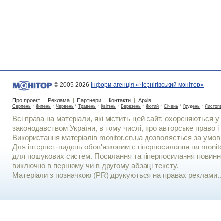
© 2005-2026
Інформ-агенція «Чернігівський монітор»
Про проект
|
Реклама
|
Партнери
|
Контакти
|
Архів
:
Серпень
*
Липень
*
Червень
*
Травень
*
Квітень
*
Березень
*
Лютий
*
Січень
*
Грудень
*
Листоп
Всі права на матеріали, які містить цей сайт, охороняються у 
законодавством України, в тому числі, про авторське право і 
Використання матерiалiв monitor.cn.ua дозволяється за умов
Для iнтернет-видань обов'язковим є гiперпосилання на monito
для пошукових систем. Посилання та гіперпосилання повинні
виключно в першому чи в другому абзаці тексту.
Матеріали з позначкою (PR) друкуються на правах реклами..