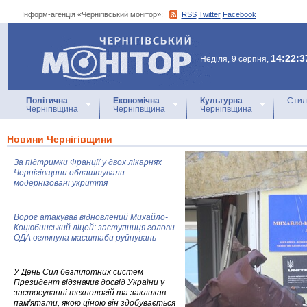
Інформ-агенція «Чернігівський монітор»:
RSS
Twitter
Facebook
Інформ-агенція
«Чернігівський монітор»
14:22:3
Неділя, 9 серпня,
Політична
Економічна
Культурна
Стил
Чернігівщина
Чернігівщина
Чернігівщина
Новини Чернігівщини
За підтримки Франції у двох лікарнях
Чернігівщини облаштували
модернізовані укриття
Ворог атакував відновлений Михайло-
Коцюбинський ліцей: заступниця голови
ОДА оглянула масштаби руйнувань
У День Сил безпілотних систем
Президент відзначив досвід України у
застосуванні технологій та закликав
пам'ятати, якою ціною він здобувається