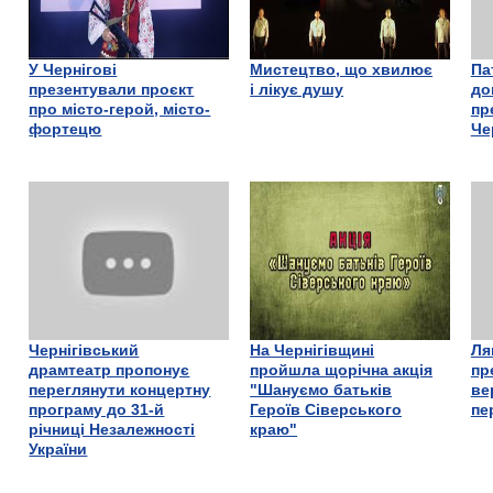
У Чернігові
Мистецтво, що хвилює
Па
презентували проєкт
і лікує душу
до
про місто-герой, місто-
пр
фортецю
Че
Чернігівський
На Чернігівщині
Ля
драмтеатр пропонує
пройшла щорічна акція
пр
переглянути концертну
"Шануємо батьків
ве
програму до 31-й
Героїв Сіверського
пе
річниці Незалежності
краю"
України