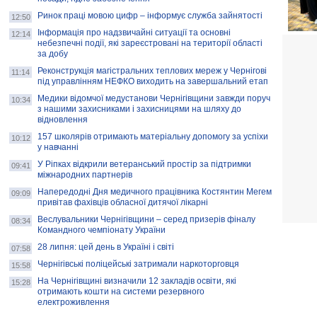
Ринок праці мовою цифр – інформує служба зайнятості
12:50
Інформація про надзвичайні ситуації та основні
12:14
небезпечні події, які зареєстровані на території області
за добу
Реконструкція магістральних теплових мереж у Чернігові
11:14
під управлінням НЕФКО виходить на завершальний етап
Медики відомчої медустанови Чернігівщини завжди поруч
10:34
з нашими захисниками і захисницями на шляху до
відновлення
157 школярів отримають матеріальну допомогу за успіхи
10:12
у навчанні
У Ріпках відкрили ветеранський простір за підтримки
09:41
міжнародних партнерів
Напередодні Дня медичного працівника Костянтин Мегем
09:09
привітав фахівців обласної дитячої лікарні
Веслувальники Чернігівщини – серед призерів фіналу
08:34
Командного чемпіонату України
28 липня: цей день в Україні і світі
07:58
Чернігівські поліцейські затримали наркоторговця
15:58
На Чернігівщині визначили 12 закладів освіти, які
15:28
отримають кошти на системи резервного
електроживлення