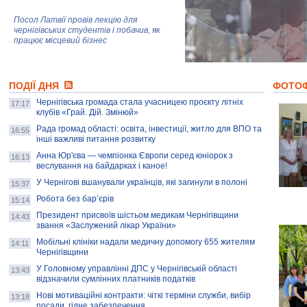
Посол Латвії провів лекцію для
чернігівських студентів і побачив, як
працює місцевий бізнес
Митці та жителі Чернігова створили
ПОДІЇ ДНЯ
колекцію про війну, емоції та тварин
ФОТО
Чернігівська громада стала учасницею проєкту літніх
17:17
клубів «Грай. Дій. Змінюй»
Рада громад області: освіта, інвестиції, житло для ВПО та
AB InBev Efes Україна підтримала
16:55
інші важливі питання розвитку
навчальний проєкт "Молодіжна бізнес-
школа", спрямований на розвиток
Анна Юр'єва — чемпіонка Європи серед юніорок з
16:13
підприємництва у Чернігівській області
веслування на байдарках і каное!
У Чернігові вшанували українців, які загинули в полоні
15:37
Золота тварина: видання Forbes
написало про чернігівця Патрона: хто і
Робота без бар’єрів
15:14
скільки на ньому заробляє? І куди
витрачають?
Президент присвоїв шістьом медикам Чернігівщини
14:43
звання «Заслужений лікар України»
Мобільні клініки надали медичну допомогу 655 жителям
14:11
Чернігівщини
У Головному управлінні ДПС у Чернігівській області
13:43
відзначили сумлінних платників податків
Нові мотиваційні контракти: чіткі терміни служби, вибір
13:18
посади, гідне забезпечення