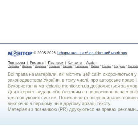
© 2005-2026
Інформ-агенція «Чернігівський монітор»
Про проект
|
Реклама
|
Партнери
|
Контакти
|
Архів
:
Серпень
*
Липень
*
Червень
*
Травень
*
Квітень
*
Березень
*
Лютий
*
Січень
*
Грудень
*
Листоп
Всі права на матеріали, які містить цей сайт, охороняються у 
законодавством України, в тому числі, про авторське право і 
Використання матерiалiв monitor.cn.ua дозволяється за умов
Для iнтернет-видань обов'язковим є гiперпосилання на monito
для пошукових систем. Посилання та гіперпосилання повинні
виключно в першому чи в другому абзаці тексту.
Матеріали з позначкою (PR) друкуються на правах реклами..