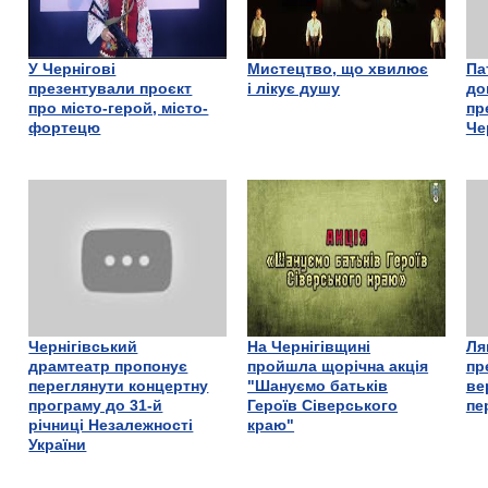
У Чернігові
Мистецтво, що хвилює
Па
презентували проєкт
і лікує душу
до
про місто-герой, місто-
пр
фортецю
Че
Чернігівський
На Чернігівщині
Ля
драмтеатр пропонує
пройшла щорічна акція
пр
переглянути концертну
"Шануємо батьків
ве
програму до 31-й
Героїв Сіверського
пе
річниці Незалежності
краю"
України