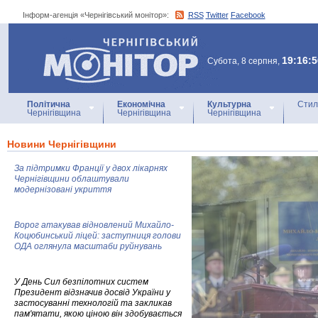
Інформ-агенція «Чернігівський монітор»:
RSS
Twitter
Facebook
Інформ-агенція
«Чернігівський монітор»
19:16:5
Субота, 8 серпня,
Політична
Економічна
Культурна
Стил
Чернігівщина
Чернігівщина
Чернігівщина
Новини Чернігівщини
За підтримки Франції у двох лікарнях
Чернігівщини облаштували
модернізовані укриття
Ворог атакував відновлений Михайло-
Коцюбинський ліцей: заступниця голови
ОДА оглянула масштаби руйнувань
У День Сил безпілотних систем
Президент відзначив досвід України у
застосуванні технологій та закликав
пам'ятати, якою ціною він здобувається