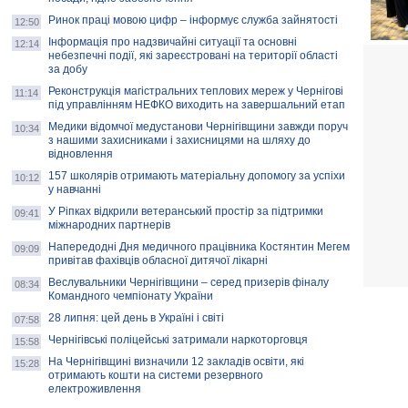
Ринок праці мовою цифр – інформує служба зайнятості
12:50
Інформація про надзвичайні ситуації та основні
12:14
небезпечні події, які зареєстровані на території області
за добу
Реконструкція магістральних теплових мереж у Чернігові
11:14
під управлінням НЕФКО виходить на завершальний етап
Медики відомчої медустанови Чернігівщини завжди поруч
10:34
з нашими захисниками і захисницями на шляху до
відновлення
157 школярів отримають матеріальну допомогу за успіхи
10:12
у навчанні
У Ріпках відкрили ветеранський простір за підтримки
09:41
міжнародних партнерів
Напередодні Дня медичного працівника Костянтин Мегем
09:09
привітав фахівців обласної дитячої лікарні
Веслувальники Чернігівщини – серед призерів фіналу
08:34
Командного чемпіонату України
28 липня: цей день в Україні і світі
07:58
Чернігівські поліцейські затримали наркоторговця
15:58
На Чернігівщині визначили 12 закладів освіти, які
15:28
отримають кошти на системи резервного
електроживлення