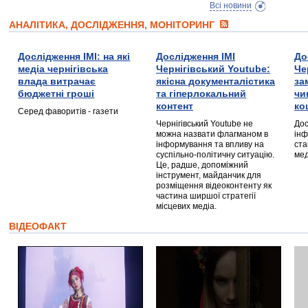
Всі новини
АНАЛІТИКА, ДОСЛІДЖЕННЯ, МОНІТОРИНГ
Дослідження ІМІ: на які
Дослідження ІМІ
До
медіа чернігівська
Чернігівський Youtube:
Че
влада витрачає
якісна документалістика
за
бюджетні гроші
та гіперлокальний
чи
контент
ко
Серед фаворитів - газети
Чернігівський Youtube не
Дос
можна назвати флагманом в
інф
інформування та впливу на
ста
суспільно-політичну ситуацію.
мед
Це, радше, допоміжний
інструмент, майданчик для
розміщення відеоконтенту як
частина ширшої стратегії
місцевих медіа.
ВІДЕОФАКТ